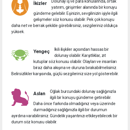
Dolunay iş ve para konularında, ortak
İkizler
yatırım, girişimler alanında bir konuyu
gündeme gelebilir. Eşinizin, sevgilinizin işiyle ilgili
gelişmeler söz konusu olabilir. Pek çok konuyu
daha net ve berrak şekilde görebilirsiniz, sezgileriniz oldukça
yüksek.
İkili ilişkiler açısından hassas bir
Yengeç
dolunay olabilir. Karşıtlıklar, zıt
kutuplar söz konusu olabilir. Olayları ve insanları
biraz daha akışına ve oluruna bırakabilmelisiniz.
Belirsizlikler karşısında, güçlü sezgileriniz size yol gösterebilir.
Oğlak burcundaki dolunay sağlığınızla
Aslan
ilgili bir konuyu gündeme getirebilir.
Daha önce farkında olmadığınız veya üzerinde
durmadığınız sağlığınızla ilgili bir durumun
ayırdına varabilirsiniz. Gündelik yaşantınızı etkileyebilecek bir
durum söz konusu olabilir.