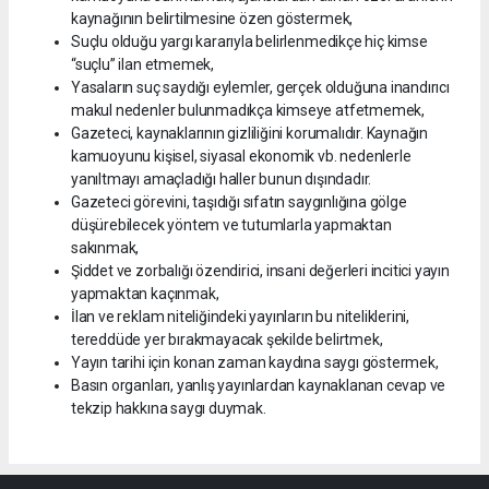
kaynağının belirtilmesine özen göstermek,
Suçlu olduğu yargı kararıyla belirlenmedikçe hiç kimse
“suçlu” ilan etmemek,
Yasaların suç saydığı eylemler, gerçek olduğuna inandırıcı
makul nedenler bulunmadıkça kimseye atfetmemek,
Gazeteci, kaynaklarının gizliliğini korumalıdır. Kaynağın
kamuoyunu kişisel, siyasal ekonomik vb. nedenlerle
yanıltmayı amaçladığı haller bunun dışındadır.
Gazeteci görevini, taşıdığı sıfatın saygınlığına gölge
düşürebilecek yöntem ve tutumlarla yapmaktan
sakınmak,
Şiddet ve zorbalığı özendirici, insani değerleri incitici yayın
yapmaktan kaçınmak,
İlan ve reklam niteliğindeki yayınların bu niteliklerini,
tereddüde yer bırakmayacak şekilde belirtmek,
Yayın tarihi için konan zaman kaydına saygı göstermek,
Basın organları, yanlış yayınlardan kaynaklanan cevap ve
tekzip hakkına saygı duymak.