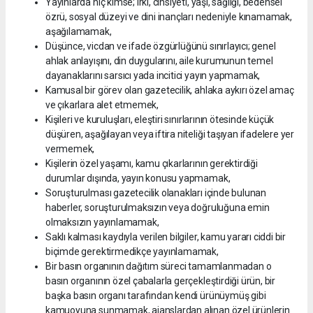
Yayınlarda hiç kimse; ırkı, cinsiyeti, yaşı, sağlığı, bedensel
özrü, sosyal düzeyi ve dini inançları nedeniyle kınamamak,
aşağılamamak,
Düşünce, vicdan ve ifade özgürlüğünü sınırlayıcı; genel
ahlak anlayışını, din duygularını, aile kurumunun temel
dayanaklarını sarsıcı yada incitici yayın yapmamak,
Kamusal bir görev olan gazetecilik, ahlaka aykırı özel amaç
ve çıkarlara alet etmemek,
Kişileri ve kuruluşları, eleştiri sınırlarının ötesinde küçük
düşüren, aşağılayan veya iftira niteliği taşıyan ifadelere yer
vermemek,
Kişilerin özel yaşamı, kamu çıkarlarının gerektirdiği
durumlar dışında, yayın konusu yapmamak,
Soruşturulması gazetecilik olanakları içinde bulunan
haberler, soruşturulmaksızın veya doğruluğuna emin
olmaksızın yayınlamamak,
Saklı kalması kaydıyla verilen bilgiler, kamu yararı ciddi bir
biçimde gerektirmedikçe yayınlamamak,
Bir basın organının dağıtım süreci tamamlanmadan o
basın organının özel çabalarla gerçekleştirdiği ürün, bir
başka basın organı tarafından kendi ürünüymüş gibi
kamuoyuna sunmamak, ajanslardan alınan özel ürünlerin