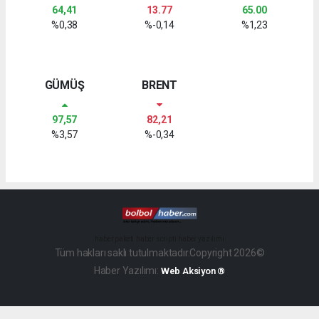
64,41
13.77
65.00
%0,38
%-0,14
%1,23
GÜMÜŞ
BRENT
97,57
82,21
%3,57
%-0,34
haber paketi
haber scripti
haber yazılımı
Tüm hakları saklı tutulmaktadır.Copyright 2026©
Haber Yazılımı:
Web Aksiyon ®