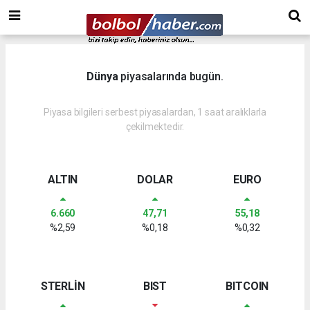
Dünya
piyasalarında bugün.
Piyasa bilgileri serbest piyasalardan, 1 saat aralıklarla
çekilmektedir.
ALTIN
DOLAR
EURO
6.660
47,71
55,18
%2,59
%0,18
%0,32
STERLİN
BIST
BITCOIN