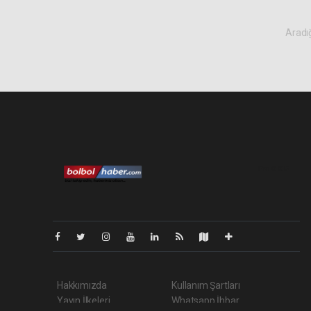
Aradığ
Pro-0.035
Hakkımızda
Kullanım Şartları
Yayın İlkeleri
Whatsapp İhbar