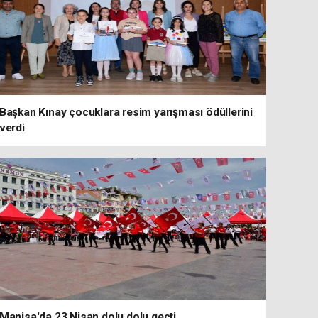
Başkan Kınay çocuklara resim yarışması ödüllerini
verdi
Manisa'da 23 Nisan dolu dolu geçti