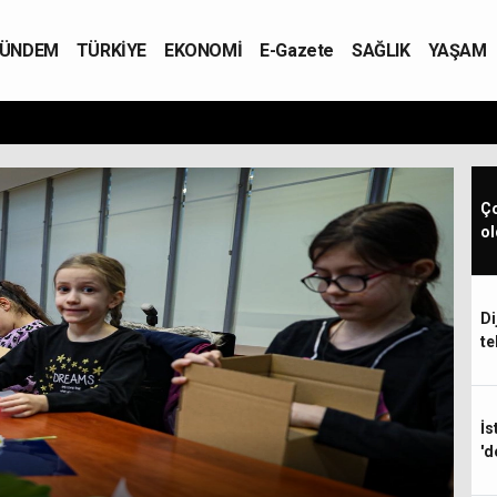
ÜNDEM
TÜRKİYE
EKONOMİ
E-Gazete
SAĞLIK
YAŞAM
Ço
ol
Di
te
İs
'd
ine dijital okuryazarlık ve