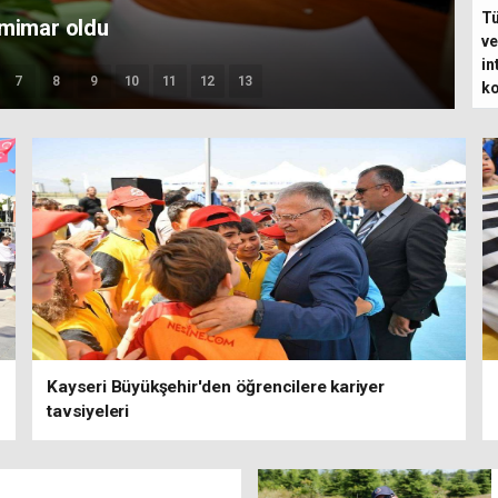
Tü
dele eğitimi
ve
in
7
8
9
10
11
12
13
ko
Kayseri Büyükşehir'den öğrencilere kariyer
tavsiyeleri