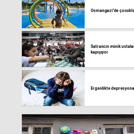
Osmangazi'de çocukla
Satrancın minik ustala
kapışıyor
Ergenlikte depresyona