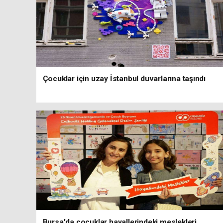
Çocuklar için uzay İstanbul duvarlarına taşındı
Bursa'da çocuklar hayallerindeki meslekleri