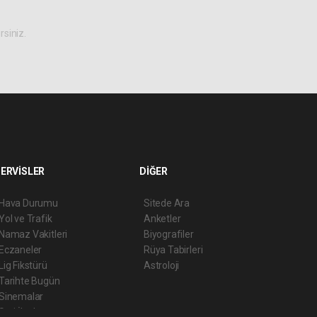
rsiniz.
ERVİSLER
DİĞER
Hava Durumu
Sitede Ara
Yol ve Trafik
Anketler
Namaz Vakitleri
Biyografiler
Eczaneler
Rüya Tabirleri
Lig Fikstürü
Astroloji
Tarihte Bugün
Sinemalar
Seri İlanlar