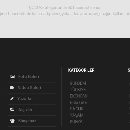
ÇOCUK kategorisinde 50 haber listelendi.
ınız haber listede bulamadıysanız, yukarıdan arama seçeneğini kullanabili
KATEGORİLER
S
Foto Galeri
GÜNDEM
Video Galeri
TÜRKİYE
EKONOMİ
Yazarlar
E-Gazete
SAĞLIK
Arşivler
YAŞAM
Künyemiz
KONYA