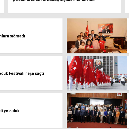
nlara sığmadı
cuk Festivali neşe saçtı
li yolculuk