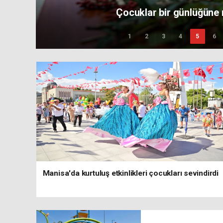
akran zorbalığı ile müca
1
2
3
4
5
6
Manisa'da kurtuluş etkinlikleri çocukları sevindirdi