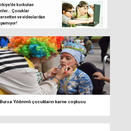
rkiye'de korkutan
Yıldırım'da 'Meraklı Okurlar Atölyesi' başl
riler... Çocuklar
ternetten ve videolardan
pamıyor!
Bursa Yıldırımlı çocukların karne coşkusu