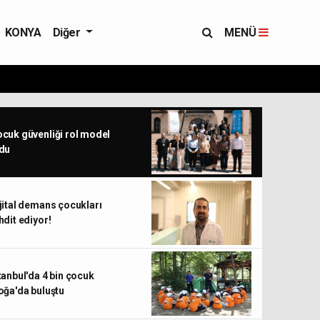
KONYA
Diğer
MENÜ
cuk güvenliği rol model
du
jital demans çocukları
hdit ediyor!
tanbul'da 4 bin çocuk
oğa'da buluştu