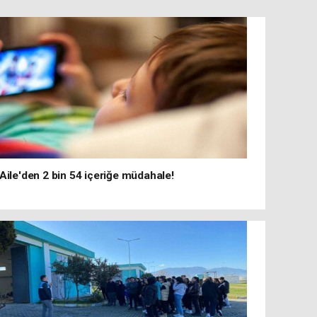
Aile'den 2 bin 54 içeriğe müdahale!