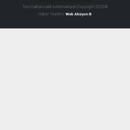
haber paketi
haber scripti
haber yazılımı
Tüm hakları saklı tutulmaktadır.Copyright 2026©
Haber Yazılımı:
Web Aksiyon ®