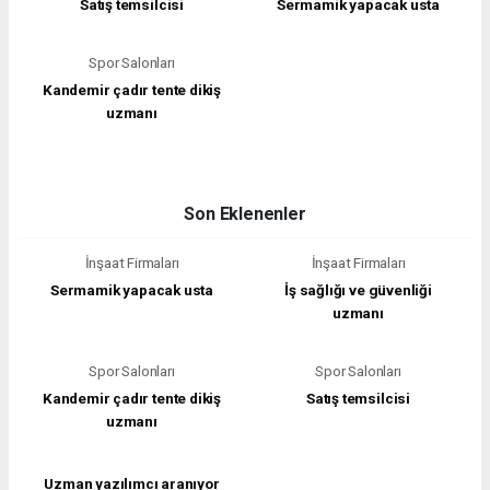
Satış temsilcisi
Sermamik yapacak usta
Spor Salonları
Kandemir çadır tente dikiş
uzmanı
Son Eklenenler
İnşaat Firmaları
İnşaat Firmaları
Sermamik yapacak usta
İş sağlığı ve güvenliği
uzmanı
Spor Salonları
Spor Salonları
Kandemir çadır tente dikiş
Satış temsilcisi
uzmanı
Uzman yazılımcı aranıyor