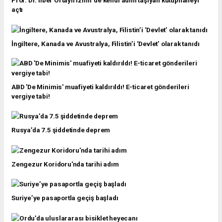
Prof. Dr. İlber Ortaylı İzmir'de kendi adını taşıyan kütüphaneyi
açtı
İngiltere, Kanada ve Avustralya, Filistin’i ‘Devlet’ olarak tanıdı
ABD 'De Minimis' muafiyeti kaldırıldı! E-ticaret gönderileri
vergiye tabi!
Rusya’da 7.5 şiddetinde deprem
Zengezur Koridoru'nda tarihi adım
Suriye’ye pasaportla geçiş başladı