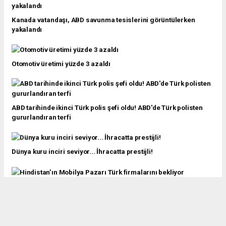
Kanada vatandaşı, ABD savunma tesislerini görüntülerken
yakalandı
Otomotiv üretimi yüzde 3 azaldı
ABD tarihinde ikinci Türk polis şefi oldu! ABD'de Türk polisten
gururlandıran terfi
Dünya kuru inciri seviyor... İhracatta prestijli!
Hindistan’ın Mobilya Pazarı Türk firmalarını bekliyor
Erdoğan'dan Trump'a tebrik mesajı