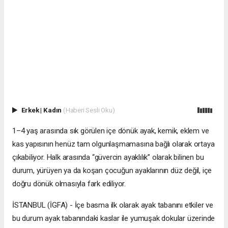
Erkek
|
Kadın
(Haberi Sesli Oku)
1–4 yaş arasında sık görülen içe dönük ayak, kemik, eklem ve
kas yapısının henüz tam olgunlaşmamasına bağlı olarak ortaya
çıkabiliyor. Halk arasında “güvercin ayaklılık” olarak bilinen bu
durum, yürüyen ya da koşan çocuğun ayaklarının düz değil, içe
doğru dönük olmasıyla fark ediliyor.
İSTANBUL (İGFA) - İçe basma ilk olarak ayak tabanını etkiler ve
bu durum ayak tabanındaki kaslar ile yumuşak dokular üzerinde