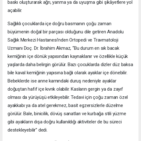
baskı oluşturarak ağrı, yanma ya da uyuşma gibi şikâyetlere yol
açabilir.
Sağlıklı çocuklarda içe doğru basmanın çoğu zaman
büyümenin doğal bir parçası olduğunu dile getiren Anadolu
Sağlık Merkezi Hastanesi’nden Ortopedi ve Travmatoloji
Uzmanı Doç. Dr. İbrahim Akmaz, “Bu durum en sık bacak
kemiğinin içe dönük yapısından kaynaklanır ve özellikle küçük
yaşlarda daha belirgin görülür. Bazı çocuklarda dizler düz baksa
bile kaval kemiğinin yapısına bağlı olarak ayaklar içe dönebilir.
Bebeklerde ise anne karnındaki duruş nedeniyle ayaklar
doğuştan hafif içe kıvrık olabilir. Kasların gergin ya da zayıf
olması da yürüyüşü etkileyebilir. Tedavi için çoğu zaman özel
ayakkabı ya da atel gerekmez, basit egzersizlerle düzelme
görülür. Bale, binicilik, dövüş sanatları ve kurbağa stili yüzme
gibi ayakların dışa doğru kullanıldığı aktiviteler de bu süreci
destekleyebilir” dedi.