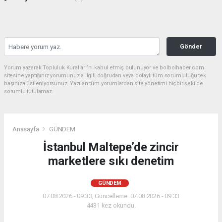
Gönder
Yorum yazarak Topluluk Kuralları’nı kabul etmiş bulunuyor ve bolbolhaber.com
sitesine yaptığınız yorumunuzla ilgili doğrudan veya dolaylı tüm sorumluluğu tek
başınıza üstleniyorsunuz. Yazılan tüm yorumlardan site yönetimi hiçbir şekilde
sorumlu tutulamaz.
Anasayfa
GÜNDEM
İstanbul Maltepe’de zincir
marketlere sıkı denetim
GÜNDEM
07.08.2026 - 09:33, Güncelleme: 07.08.2026 - 09:33
4431 kez okundu.