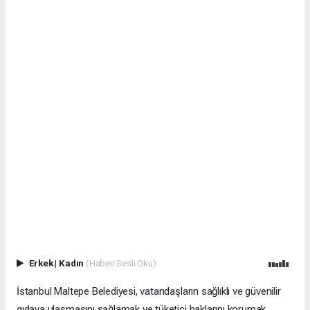
Erkek
|
Kadın
(Haberi Sesli Oku)
İstanbul Maltepe Belediyesi, vatandaşların sağlıklı ve güvenilir
gıdaya ulaşmasını sağlamak ve tüketici haklarını korumak