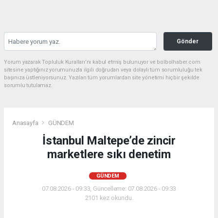
Gönder
Yorum yazarak Topluluk Kuralları’nı kabul etmiş bulunuyor ve bolbolhaber.com
sitesine yaptığınız yorumunuzla ilgili doğrudan veya dolaylı tüm sorumluluğu tek
başınıza üstleniyorsunuz. Yazılan tüm yorumlardan site yönetimi hiçbir şekilde
sorumlu tutulamaz.
Anasayfa
GÜNDEM
İstanbul Maltepe’de zincir
marketlere sıkı denetim
GÜNDEM
07.08.2026 - 09:33, Güncelleme: 07.08.2026 - 09:33
2101 kez okundu.