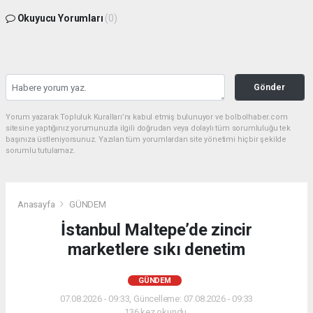
Okuyucu Yorumları
(0)
Gönder
Yorum yazarak Topluluk Kuralları’nı kabul etmiş bulunuyor ve bolbolhaber.com
sitesine yaptığınız yorumunuzla ilgili doğrudan veya dolaylı tüm sorumluluğu tek
başınıza üstleniyorsunuz. Yazılan tüm yorumlardan site yönetimi hiçbir şekilde
sorumlu tutulamaz.
Anasayfa
GÜNDEM
İstanbul Maltepe’de zincir
marketlere sıkı denetim
GÜNDEM
07.08.2026 - 09:33, Güncelleme: 07.08.2026 - 09:33
136 kez okundu.