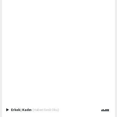
Erkek
|
Kadın
(Haberi Sesli Oku)