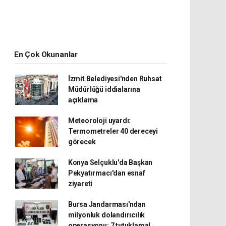
En Çok Okunanlar
İzmit Belediyesi'nden Ruhsat
Müdürlüğü iddialarına
açıklama
Meteoroloji uyardı:
Termometreler 40 dereceyi
görecek
Konya Selçuklu'da Başkan
Pekyatırmacı'dan esnaf
ziyareti
Bursa Jandarması'ndan
milyonluk dolandırıcılık
operasyonu: 7 tutuklama!