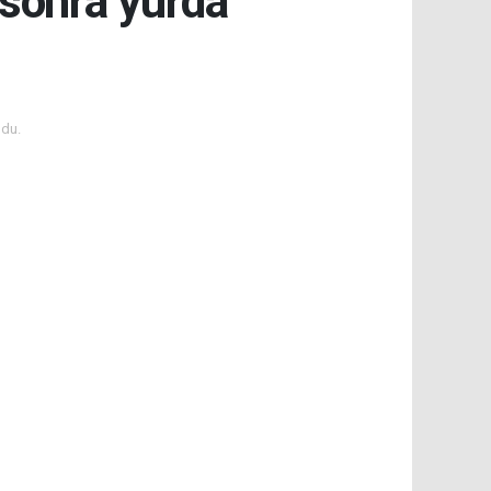
 sonra yurda
du.