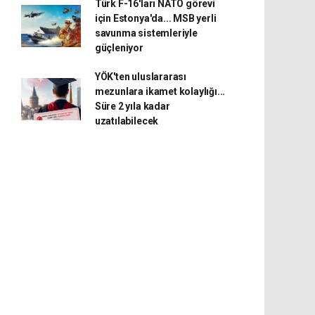
Türk F-16'ları NATO görevi
için Estonya'da... MSB yerli
savunma sistemleriyle
güçleniyor
YÖK'ten uluslararası
mezunlara ikamet kolaylığı...
Süre 2 yıla kadar
uzatılabilecek