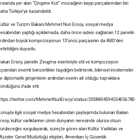
rasında yer alan “Çingene Kızı” mozaiğinin kayıp parçalarından biri
aha Türkiye’ye kazandırıldı.
ültür ve Turizm Bakanı Mehmet Nuri Ersoy, sosyal medya
esabından yaptığı açıklamada, daha önce iadesi sağlanan 12 panelin
rdından büyük kompozisyonun 13’üncü parçasının da ABD’den
etirildiğini duyurdu.
akan Ersoy, panelin Zeugma eserleriyle stil ve kompozisyon
çısından önemli benzerlikler taşıdığını belirterek, bilimsel incelemeler
e diplomatik girişimlerin ardından eserin ait olduğu topraklara
öndüğünü ifade etti.
https://twitter.com/MehmetNuriErsoy/status/2058804594554056780
onuyla ilgili sosyal medya hesabından paylaşımda bulunan Bakan
rsoy, kültür varlıklarının izinin dünyanın neresinde olursa olsun
ürüleceğini vurgulayarak, süreçte görev alan Kültür Varlıkları ve
üzeler Genel Müdürlüğü ekipleri, Amerikan İç Güvenlik