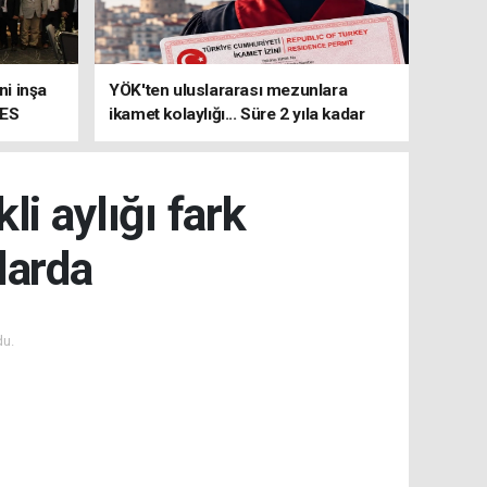
i inşa
YÖK'ten uluslararası mezunlara
MES
ikamet kolaylığı... Süre 2 yıla kadar
uzatılabilecek
li aylığı fark
larda
du.