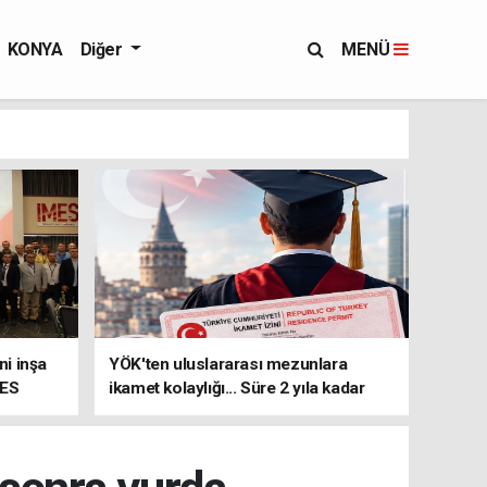
KONYA
Diğer
MENÜ
i inşa
YÖK'ten uluslararası mezunlara
MES
ikamet kolaylığı... Süre 2 yıla kadar
uzatılabilecek