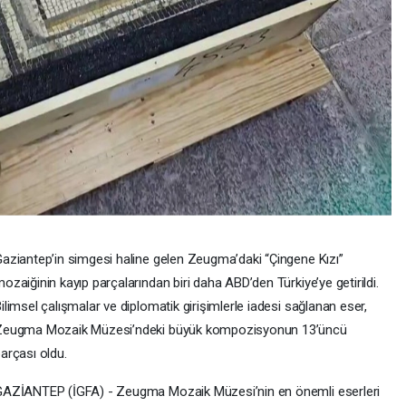
aziantep’in simgesi haline gelen Zeugma’daki “Çingene Kızı”
ozaiğinin kayıp parçalarından biri daha ABD’den Türkiye’ye getirildi.
ilimsel çalışmalar ve diplomatik girişimlerle iadesi sağlanan eser,
Zeugma Mozaik Müzesi’ndeki büyük kompozisyonun 13’üncü
arçası oldu.
AZİANTEP (İGFA) - Zeugma Mozaik Müzesi’nin en önemli eserleri