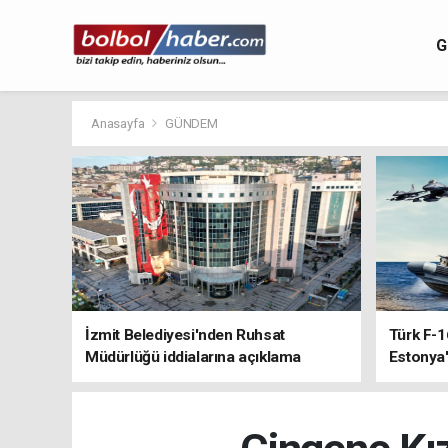
G
Anasayfa
GÜNDEM
İzmit Belediyesi'nden Ruhsat
Türk F-1
Müdürlüğü iddialarına açıklama
Estonya'
sistemle