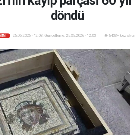
ı’nın kayıp parçası 60 yıl
döndü
25.05.2026 - 12:03, Güncelleme: 25.05.2026 - 12:03
6433+ kez okun
DEM