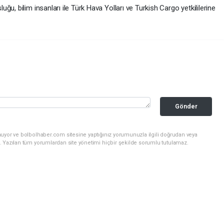
u, bilim insanları ile Türk Hava Yolları ve Turkish Cargo yetkililerine
Gönder
nuyor ve bolbolhaber.com sitesine yaptığınız yorumunuzla ilgili doğrudan veya
. Yazılan tüm yorumlardan site yönetimi hiçbir şekilde sorumlu tutulamaz.