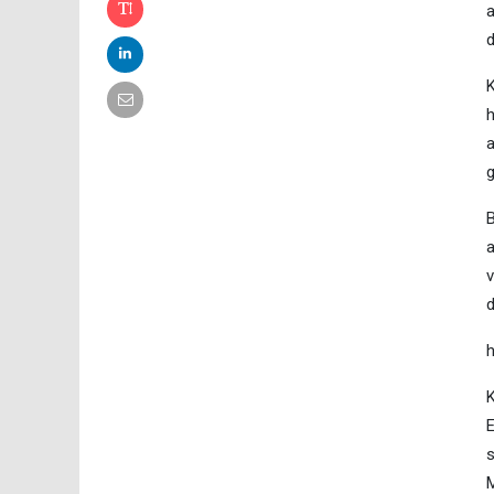
a
d
K
h
a
g
B
a
v
d
K
E
s
M