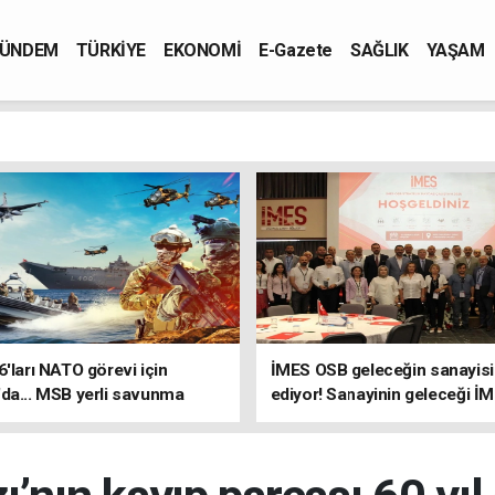
ÜNDEM
TÜRKİYE
EKONOMİ
E-Gazete
SAĞLIK
YAŞAM
6'ları NATO görevi için
İMES OSB geleceğin sanayisin
da... MSB yerli savunma
ediyor! Sanayinin geleceği İ
riyle güçleniyor
OSB'de konuşuldu