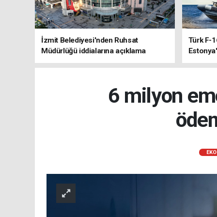
İzmit Belediyesi'nden Ruhsat
Türk F-1
Müdürlüğü iddialarına açıklama
Estonya'
sistemle
6 milyon emek
ödem
EKO