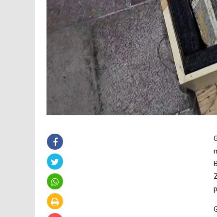
G
m
B
p
G