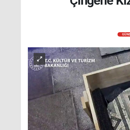
Çingene Kız
GÜN