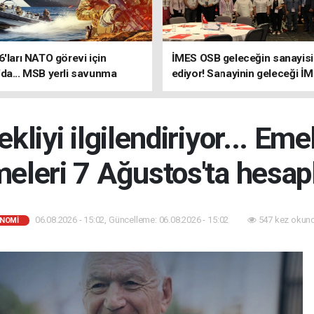
6'ları NATO görevi için
İMES OSB geleceğin sanayisin
da... MSB yerli savunma
ediyor! Sanayinin geleceği İ
riyle güçleniyor
OSB'de konuşuldu
liyi ilgilendiriyor... Emek
eleri 7 Ağustos'ta hesap
06.08.2026 - 15:02, Güncelleme: 06.08.2026 - 15:02
547 kez okun
NOMİ