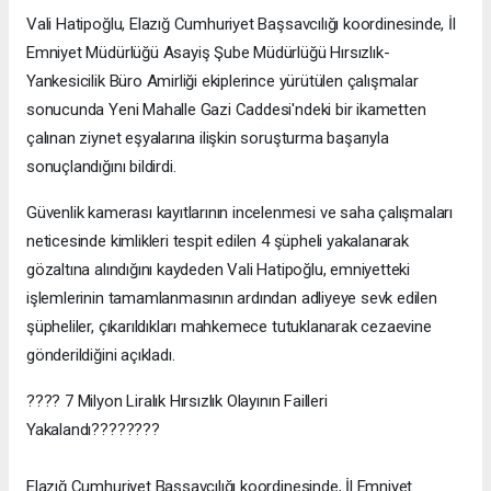
Vali Hatipoğlu, Elazığ Cumhuriyet Başsavcılığı koordinesinde, İl
Emniyet Müdürlüğü Asayiş Şube Müdürlüğü Hırsızlık-
Yankesicilik Büro Amirliği ekiplerince yürütülen çalışmalar
sonucunda Yeni Mahalle Gazi Caddesi'ndeki bir ikametten
çalınan ziynet eşyalarına ilişkin soruşturma başarıyla
sonuçlandığını bildirdi.
Güvenlik kamerası kayıtlarının incelenmesi ve saha çalışmaları
neticesinde kimlikleri tespit edilen 4 şüpheli yakalanarak
gözaltına alındığını kaydeden Vali Hatipoğlu, emniyetteki
işlemlerinin tamamlanmasının ardından adliyeye sevk edilen
şüpheliler, çıkarıldıkları mahkemece tutuklanarak cezaevine
gönderildiğini açıkladı.
???? 7 Milyon Liralık Hırsızlık Olayının Failleri
Yakalandı????????
Elazığ Cumhuriyet Başsavcılığı koordinesinde, İl Emniyet