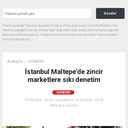
Gönder
Yorum yazarak Topluluk Kuralları’nı kabul etmiş bulunuyor ve bolbolhaber.com
sitesine yaptığınız yorumunuzla ilgili doğrudan veya dolaylı tüm sorumluluğu tek
başınıza üstleniyorsunuz. Yazılan tüm yorumlardan site yönetimi hiçbir şekilde
sorumlu tutulamaz.
Anasayfa
GÜNDEM
İstanbul Maltepe’de zincir
marketlere sıkı denetim
GÜNDEM
07.08.2026 - 09:33, Güncelleme: 07.08.2026 - 09:33
4602 kez okundu.