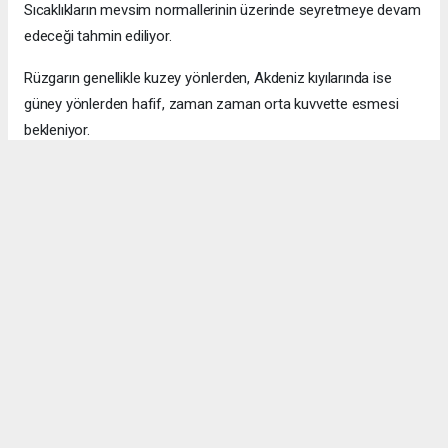
Sıcaklıkların mevsim normallerinin üzerinde seyretmeye devam
edeceği tahmin ediliyor.
Rüzgarın genellikle kuzey yönlerden, Akdeniz kıyılarında ise
güney yönlerden hafif, zaman zaman orta kuvvette esmesi
bekleniyor.
Okuyucu Yorumları
(0)
Gönder
Yorum yazarak Topluluk Kuralları’nı kabul etmiş bulunuyor ve bolbolhaber.com
sitesine yaptığınız yorumunuzla ilgili doğrudan veya dolaylı tüm sorumluluğu tek
başınıza üstleniyorsunuz. Yazılan tüm yorumlardan site yönetimi hiçbir şekilde