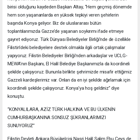
birisi olduğunu kaydeden Başkan Altay, “Hem geçmiş dönemde
hem son yaşananlarda en yüksek tepkiyi veren şehirlerin
başında Konya geliyor. Biz de uluslararası bütün
toplantılarımızda Gazze’de yaşanan soykırımı ifade etmeye
gayret ediyoruz. Türk Dünyası Belediyeler Birliği’nde de özellikle
Filistin’deki belediyelere destek olmakla ilgili ortak çalışmalar
yapıyoruz. Filistin Belediyeler Birliği’nden arkadaşlar ve UCLG-
MEWA’nın Başkanı, El Halil Belediye Başkanımızla da koordineli
şekilde çalışıyoruz. Bununla birlikte şehrimizde misafir ettiğimiz
Gazzeli kardeşlerimiz var. Onları da en iyi şekilde ağırlamak için
koordineli şekilde çalışıyoruz. Konya’ya hoş geldiniz” diye
konuştu.
“KONYALILARA, AZİZ TÜRK HALKINA VE BU ÜLKENİN
CUMHURBAŞKANINA SONSUZ ŞÜKRANLARIMIZI
SUNUYORUZ”
Filistin Devleti Ankara Büyükelçisi Nasri Halil Salim Ebu Ceyş de