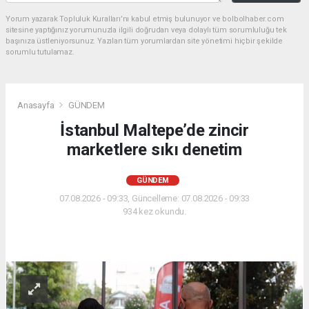
Yorum yazarak Topluluk Kuralları’nı kabul etmiş bulunuyor ve bolbolhaber.com
sitesine yaptığınız yorumunuzla ilgili doğrudan veya dolaylı tüm sorumluluğu tek
başınıza üstleniyorsunuz. Yazılan tüm yorumlardan site yönetimi hiçbir şekilde
sorumlu tutulamaz.
Anasayfa
GÜNDEM
İstanbul Maltepe’de zincir
marketlere sıkı denetim
GÜNDEM
07.08.2026 - 09:33, Güncelleme: 07.08.2026 - 09:33
934 kez okundu.