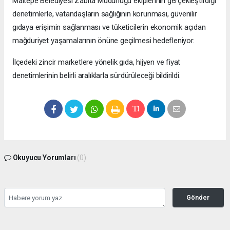
Maltepe Belediyesi Zabıta Müdürlüğü ekiplerinin gerçekleştirdiği
denetimlerle, vatandaşların sağlığının korunması, güvenilir
gıdaya erişimin sağlanması ve tüketicilerin ekonomik açıdan
mağduriyet yaşamalarının önüne geçilmesi hedefleniyor.
İlçedeki zincir marketlere yönelik gıda, hijyen ve fiyat
denetimlerinin belirli aralıklarla sürdürüleceği bildirildi.
Okuyucu Yorumları
(0)
Gönder
Yorum yazarak Topluluk Kuralları’nı kabul etmiş bulunuyor ve bolbolhaber.com
sitesine yaptığınız yorumunuzla ilgili doğrudan veya dolaylı tüm sorumluluğu tek