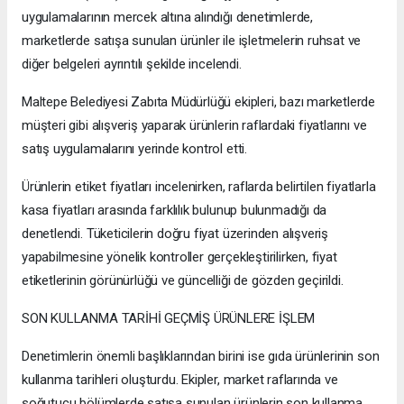
uygulamalarının mercek altına alındığı denetimlerde,
marketlerde satışa sunulan ürünler ile işletmelerin ruhsat ve
diğer belgeleri ayrıntılı şekilde incelendi.
Maltepe Belediyesi Zabıta Müdürlüğü ekipleri, bazı marketlerde
müşteri gibi alışveriş yaparak ürünlerin raflardaki fiyatlarını ve
satış uygulamalarını yerinde kontrol etti.
Ürünlerin etiket fiyatları incelenirken, raflarda belirtilen fiyatlarla
kasa fiyatları arasında farklılık bulunup bulunmadığı da
denetlendi. Tüketicilerin doğru fiyat üzerinden alışveriş
yapabilmesine yönelik kontroller gerçekleştirilirken, fiyat
etiketlerinin görünürlüğü ve güncelliği de gözden geçirildi.
SON KULLANMA TARİHİ GEÇMİŞ ÜRÜNLERE İŞLEM
Denetimlerin önemli başlıklarından birini ise gıda ürünlerinin son
kullanma tarihleri oluşturdu. Ekipler, market raflarında ve
soğutucu bölümlerde satışa sunulan ürünlerin son kullanma