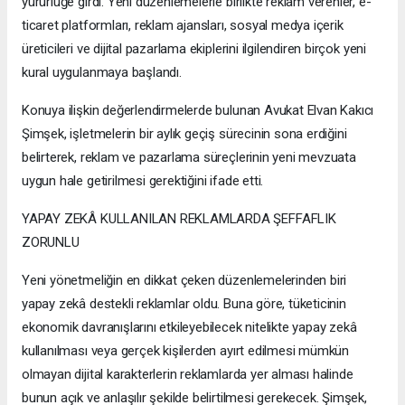
yürürlüğe girdi. Yeni düzenlemelerle birlikte reklam verenler, e-
ticaret platformları, reklam ajansları, sosyal medya içerik
üreticileri ve dijital pazarlama ekiplerini ilgilendiren birçok yeni
kural uygulanmaya başlandı.
Konuya ilişkin değerlendirmelerde bulunan Avukat Elvan Kakıcı
Şimşek, işletmelerin bir aylık geçiş sürecinin sona erdiğini
belirterek, reklam ve pazarlama süreçlerinin yeni mevzuata
uygun hale getirilmesi gerektiğini ifade etti.
YAPAY ZEKÂ KULLANILAN REKLAMLARDA ŞEFFAFLIK
ZORUNLU
Yeni yönetmeliğin en dikkat çeken düzenlemelerinden biri
yapay zekâ destekli reklamlar oldu. Buna göre, tüketicinin
ekonomik davranışlarını etkileyebilecek nitelikte yapay zekâ
kullanılması veya gerçek kişilerden ayırt edilmesi mümkün
olmayan dijital karakterlerin reklamlarda yer alması halinde
bunun açık ve anlaşılır şekilde belirtilmesi gerekecek. Şimşek,