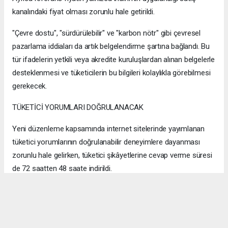
kanalındaki fiyat olması zorunlu hale getirildi.
"Çevre dostu", "sürdürülebilir" ve "karbon nötr" gibi çevresel
pazarlama iddiaları da artık belgelendirme şartına bağlandı. Bu
tür ifadelerin yetkili veya akredite kuruluşlardan alınan belgelerle
desteklenmesi ve tüketicilerin bu bilgileri kolaylıkla görebilmesi
gerekecek.
TÜKETİCİ YORUMLARI DOĞRULANACAK
Yeni düzenleme kapsamında internet sitelerinde yayımlanan
tüketici yorumlarının doğrulanabilir deneyimlere dayanması
zorunlu hale gelirken, tüketici şikâyetlerine cevap verme süresi
de 72 saatten 48 saate indirildi.
Avukat Elvan Kakıcı Şimşek, Reklam Kurulu'nun uzun süredir
benimsediği birçok ilkenin artık doğrudan mevzuata girdiğini
belirterek, reklam verenler, e-ticaret platformları, satıcılar ve