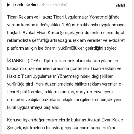
Erkek
|
Kadın
(Haberi Sesli Oku)
Ticari Reklam ve Haksız Ticari Uygulamalar Yönetmeliği'nde
yapılan kapsamlı değişiklikler 1 Ağustos itibarıyla uygulanmaya
başladı. Avukat Elvan Kakıcı Şimşek, yeni düzenlemelerin dijital
reklamcılıkta şeffaflığı artıracağını, reklam verenler ve e-ticaret
platformları için ise önemli yükümlülükler getirdiğini söyledi.
İSTANBUL (İGFA) - Dijital reklamcılık alanında son yılların en
kapsamlı düzenlemeleri arasında gösterilen Ticari Reklam ve
Haksız Ticari Uygulamalar Yönetmeliği'ndeki değişiklikler
yürürlüğe girdi. Yeni düzenlemelerle birlikte reklam verenler, e-
ticaret platformları, reklam ajansları, sosyal medya içerik
üreticileri ve dijital pazarlama ekiplerini ilgilendiren birçok yeni
kural uygulanmaya başlandı.
Konuya ilişkin değerlendirmelerde bulunan Avukat Elvan Kakıcı
Şimşek, işletmelerin bir aylık geçiş sürecinin sona erdiğini