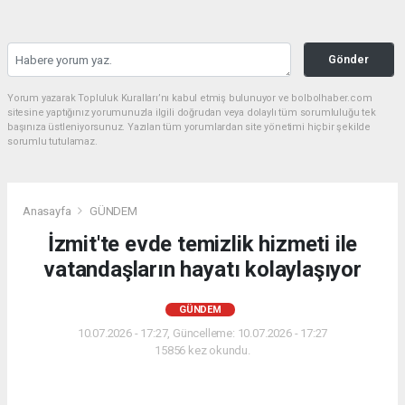
Gönder
Yorum yazarak Topluluk Kuralları’nı kabul etmiş bulunuyor ve bolbolhaber.com
sitesine yaptığınız yorumunuzla ilgili doğrudan veya dolaylı tüm sorumluluğu tek
başınıza üstleniyorsunuz. Yazılan tüm yorumlardan site yönetimi hiçbir şekilde
sorumlu tutulamaz.
Anasayfa
GÜNDEM
İzmit'te evde temizlik hizmeti ile
vatandaşların hayatı kolaylaşıyor
GÜNDEM
10.07.2026 - 17:27, Güncelleme: 10.07.2026 - 17:27
15856 kez okundu.