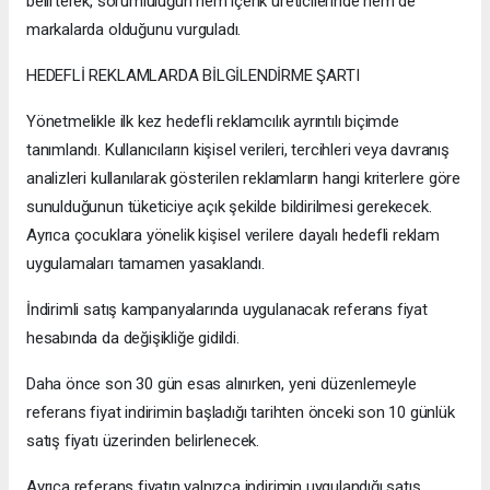
belirterek, sorumluluğun hem içerik üreticilerinde hem de
markalarda olduğunu vurguladı.
HEDEFLİ REKLAMLARDA BİLGİLENDİRME ŞARTI
Yönetmelikle ilk kez hedefli reklamcılık ayrıntılı biçimde
tanımlandı. Kullanıcıların kişisel verileri, tercihleri veya davranış
analizleri kullanılarak gösterilen reklamların hangi kriterlere göre
sunulduğunun tüketiciye açık şekilde bildirilmesi gerekecek.
Ayrıca çocuklara yönelik kişisel verilere dayalı hedefli reklam
uygulamaları tamamen yasaklandı.
İndirimli satış kampanyalarında uygulanacak referans fiyat
hesabında da değişikliğe gidildi.
Daha önce son 30 gün esas alınırken, yeni düzenlemeyle
referans fiyat indirimin başladığı tarihten önceki son 10 günlük
satış fiyatı üzerinden belirlenecek.
Ayrıca referans fiyatın yalnızca indirimin uygulandığı satış