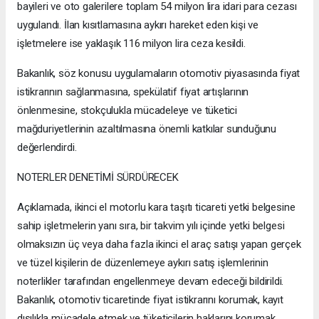
bayileri ve oto galerilere toplam 54 milyon lira idari para cezası
uygulandı. İlan kısıtlamasına aykırı hareket eden kişi ve
işletmelere ise yaklaşık 116 milyon lira ceza kesildi.
Bakanlık, söz konusu uygulamaların otomotiv piyasasında fiyat
istikrarının sağlanmasına, spekülatif fiyat artışlarının
önlenmesine, stokçulukla mücadeleye ve tüketici
mağduriyetlerinin azaltılmasına önemli katkılar sunduğunu
değerlendirdi.
NOTERLER DENETİMİ SÜRDÜRECEK
Açıklamada, ikinci el motorlu kara taşıtı ticareti yetki belgesine
sahip işletmelerin yanı sıra, bir takvim yılı içinde yetki belgesi
olmaksızın üç veya daha fazla ikinci el araç satışı yapan gerçek
ve tüzel kişilerin de düzenlemeye aykırı satış işlemlerinin
noterlikler tarafından engellenmeye devam edeceği bildirildi.
Bakanlık, otomotiv ticaretinde fiyat istikrarını korumak, kayıt
dışılıkla mücadele etmek ve tüketicilerin haklarını korumak