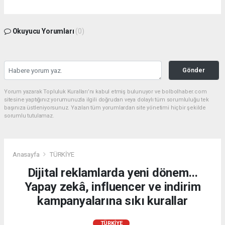
Okuyucu Yorumları
(0)
Gönder
Yorum yazarak Topluluk Kuralları’nı kabul etmiş bulunuyor ve bolbolhaber.com
sitesine yaptığınız yorumunuzla ilgili doğrudan veya dolaylı tüm sorumluluğu tek
başınıza üstleniyorsunuz. Yazılan tüm yorumlardan site yönetimi hiçbir şekilde
sorumlu tutulamaz.
Anasayfa
TÜRKİYE
Dijital reklamlarda yeni dönem...
Yapay zekâ, influencer ve indirim
kampanyalarına sıkı kurallar
TÜRKİYE