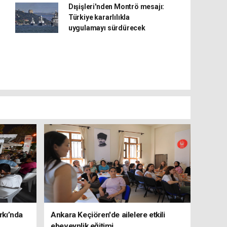
Dışişleri'nden Montrö mesajı:
Türkiye kararlılıkla
uygulamayı sürdürecek
rkı’nda
Ankara Keçiören'de ailelere etkili
ebeveynlik eğitimi