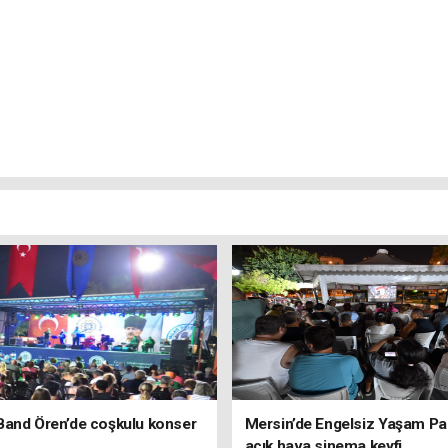
Band Ören’de coşkulu konser
Mersin’de Engelsiz Yaşam Pa
açık hava sinema keyfi