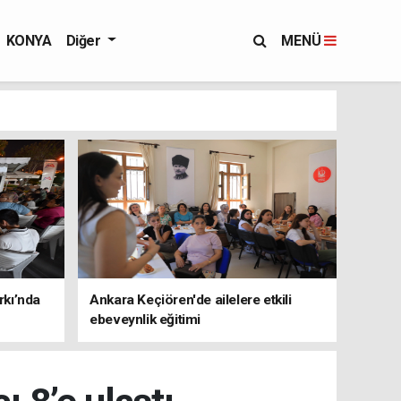
KONYA
Diğer
MENÜ
rkı’nda
Ankara Keçiören'de ailelere etkili
ebeveynlik eğitimi