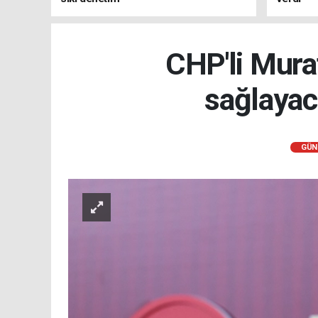
CHP'li Murat
sağlayac
GÜN