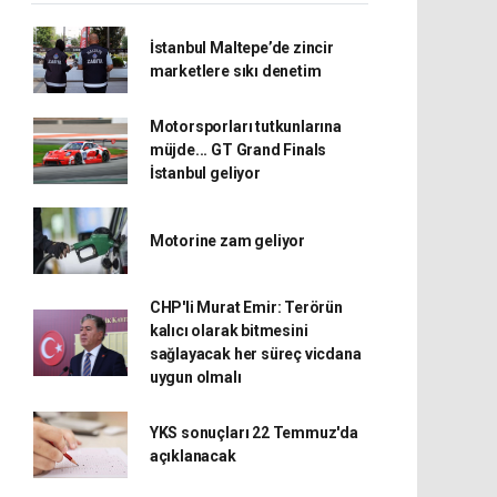
İstanbul Maltepe’de zincir
marketlere sıkı denetim
Motorsporları tutkunlarına
müjde... GT Grand Finals
İstanbul geliyor
Motorine zam geliyor
CHP'li Murat Emir: Terörün
kalıcı olarak bitmesini
sağlayacak her süreç vicdana
uygun olmalı
YKS sonuçları 22 Temmuz'da
açıklanacak