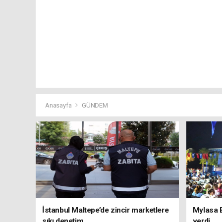
Anasayfa
GÜNDEM
İstanbul Maltepe’de zincir marketlere
Mylasa 
sıkı denetim
verdi