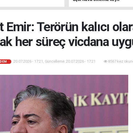
 Emir: Terörün kalıcı ola
ak her süreç vicdana uyg
20.07.2026 - 17:21, Güncelleme: 20.07.2026 - 17:21
8567 kez okun
DEM