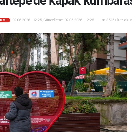
altepe’de kapak kumbarası
02.06.2026 - 12:25, Güncelleme: 02.06.2026 - 12:25
3515+ kez okun
DEM