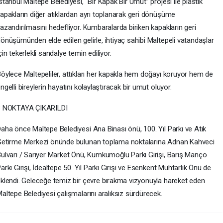
stanbul Maltepe Belediyesi, “Bir Kapak Bir Umut” projesi ile plastik
apakların diğer atıklardan ayrı toplanarak geri dönüşüme
azandırılmasını hedefliyor. Kumbaralarda biriken kapakların geri
önüşümünden elde edilen gelirle, ihtiyaç sahibi Maltepeli vatandaşlar
çin tekerlekli sandalye temin ediliyor.
öylece Maltepeliler, attıkları her kapakla hem doğayı koruyor hem de
ngelli bireylerin hayatını kolaylaştıracak bir umut oluyor.
8 NOKTAYA ÇIKARILDI
aha önce Maltepe Belediyesi Ana Binası önü, 100. Yıl Parkı ve Atık
etirme Merkezi önünde bulunan toplama noktalarına Adnan Kahveci
ulvarı / Sarıyer Market Önü, Kumkumoğlu Parkı Girişi, Barış Manço
arkı Girişi, İdealtepe 50. Yıl Parkı Girişi ve Esenkent Muhtarlık Önü de
klendi. Geleceğe temiz bir çevre bırakma vizyonuyla hareket eden
altepe Belediyesi çalışmalarını aralıksız sürdürecek.