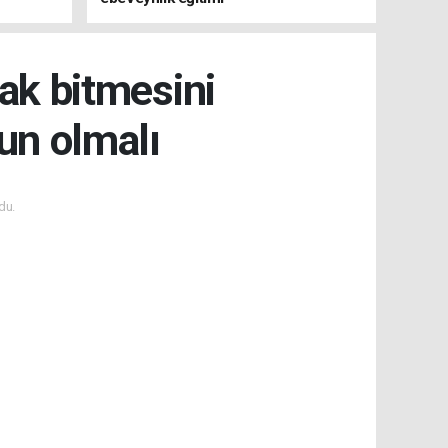
rak bitmesini
un olmalı
du.