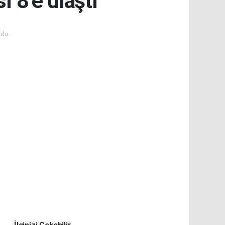
 8’e ulaştı
du.