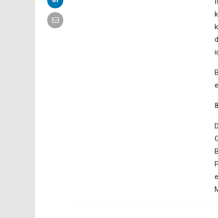
İ
k
k
d
i
B
e
D
G
B
P
e
M