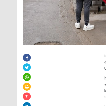
İ
d
U
İ
y
k
t