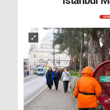
İstanbul M
GÜN