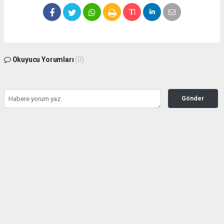
Okuyucu Yorumları
(0)
Gönder
Yorum yazarak Topluluk Kuralları’nı kabul etmiş bulunuyor ve bolbolhaber.com
sitesine yaptığınız yorumunuzla ilgili doğrudan veya dolaylı tüm sorumluluğu tek
başınıza üstleniyorsunuz. Yazılan tüm yorumlardan site yönetimi hiçbir şekilde
sorumlu tutulamaz.
haber paketi
haber scripti
haber yazılımı
Tüm hakları saklı tutulmaktadır.Copyright 2026©