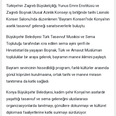
Türkiye’nin Zagreb Büyükelçiliği, Yunus Emre Enstitüsü ve
Zagreb Boşnak Ulusal Azınlık Konseyi iş birliğinde tarihi Lisinski
Konser Salonu'nda düzenlenen "Bayram Konseri"nde Konya'nın
asırlık tasavvuf geleneği sanatseverlerle buluştu.
Büyükşehir Belediyesi Türk Tasavvuf Musikisi ve Sema
Topluluğu tarafından icra edilen sema ayini şerifi ile
Hırvatistan'da yaşayan Boşnak, Türk ve Arnavut Müslüman
topluluklar bir araya gelerek, bayramın manevi iklimini paylaştı.
Bayram sevincinin hissedildiği program, farklı kültürler arasında
gönül köprüleri kurulmasına, ortak tarihi ve manevi mirasın
tanıtımına da katkı sağladı.
Konya Büyükşehir Belediyesi, kadim şehir Konya’nın asırlardır
yaşattığı tasavvuf ve sema geleneğini uluslararası
organizasyonlarda tanıtmayı, gönüllere dokunmayı ve kültürel
diplomasi faaliyetlerine katkı sunmayı sürdürüyor.