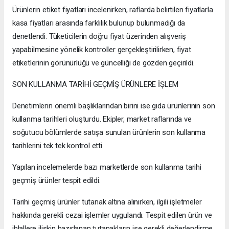
Ürünlerin etiket fiyatları incelenirken, raflarda belirtilen fiyatlarla
kasa fiyatları arasında farklılık bulunup bulunmadığı da
denetlendi. Tüketicilerin doğru fiyat üzerinden alışveriş
yapabilmesine yönelik kontroller gerçekleştirilirken, fiyat
etiketlerinin görünürlüğü ve güncelliği de gözden geçirildi.
SON KULLANMA TARİHİ GEÇMİŞ ÜRÜNLERE İŞLEM
Denetimlerin önemli başlıklarından birini ise gıda ürünlerinin son
kullanma tarihleri oluşturdu. Ekipler, market raflarında ve
soğutucu bölümlerde satışa sunulan ürünlerin son kullanma
tarihlerini tek tek kontrol etti.
Yapılan incelemelerde bazı marketlerde son kullanma tarihi
geçmiş ürünler tespit edildi.
Tarihi geçmiş ürünler tutanak altına alınırken, ilgili işletmeler
hakkında gerekli cezai işlemler uygulandı. Tespit edilen ürün ve
ihlallere ilişkin hazırlanan tutanakların ise gerekli değerlendirme