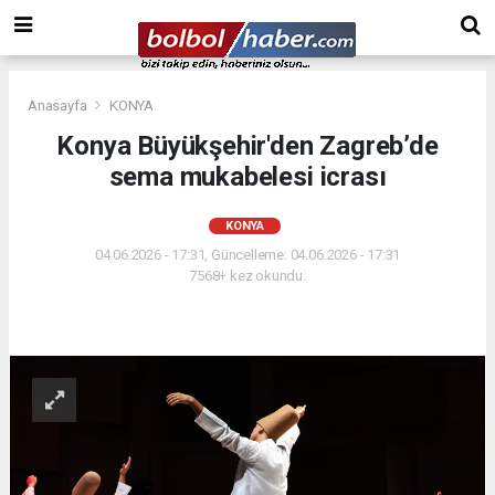
Anasayfa
KONYA
Konya Büyükşehir'den Zagreb’de
sema mukabelesi icrası
KONYA
04.06.2026 - 17:31, Güncelleme: 04.06.2026 - 17:31
7568+ kez okundu.