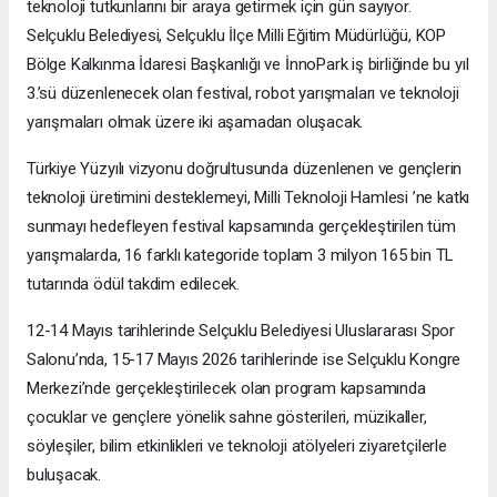
teknoloji tutkunlarını bir araya getirmek için gün sayıyor.
Selçuklu Belediyesi, Selçuklu İlçe Milli Eğitim Müdürlüğü, KOP
Bölge Kalkınma İdaresi Başkanlığı ve İnnoPark iş birliğinde bu yıl
3.’sü düzenlenecek olan festival, robot yarışmaları ve teknoloji
yarışmaları olmak üzere iki aşamadan oluşacak.
Türkiye Yüzyılı vizyonu doğrultusunda düzenlenen ve gençlerin
teknoloji üretimini desteklemeyi, Milli Teknoloji Hamlesi ’ne katkı
sunmayı hedefleyen festival kapsamında gerçekleştirilen tüm
yarışmalarda, 16 farklı kategoride toplam 3 milyon 165 bin TL
tutarında ödül takdim edilecek.
12-14 Mayıs tarihlerinde Selçuklu Belediyesi Uluslararası Spor
Salonu’nda, 15-17 Mayıs 2026 tarihlerinde ise Selçuklu Kongre
Merkezi’nde gerçekleştirilecek olan program kapsamında
çocuklar ve gençlere yönelik sahne gösterileri, müzikaller,
söyleşiler, bilim etkinlikleri ve teknoloji atölyeleri ziyaretçilerle
buluşacak.