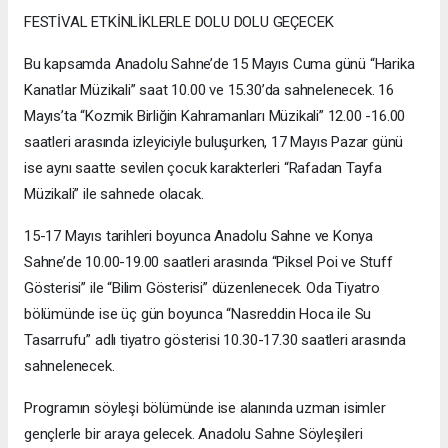
FESTİVAL ETKİNLİKLERLE DOLU DOLU GEÇECEK
Bu kapsamda Anadolu Sahne’de 15 Mayıs Cuma günü “Harika
Kanatlar Müzikali” saat 10.00 ve 15.30’da sahnelenecek. 16
Mayıs’ta “Kozmik Birliğin Kahramanları Müzikali” 12.00 -16.00
saatleri arasında izleyiciyle buluşurken, 17 Mayıs Pazar günü
ise aynı saatte sevilen çocuk karakterleri “Rafadan Tayfa
Müzikali” ile sahnede olacak.
15-17 Mayıs tarihleri boyunca Anadolu Sahne ve Konya
Sahne’de 10.00-19.00 saatleri arasında “Piksel Poi ve Stuff
Gösterisi” ile “Bilim Gösterisi” düzenlenecek. Oda Tiyatro
bölümünde ise üç gün boyunca “Nasreddin Hoca ile Su
Tasarrufu” adlı tiyatro gösterisi 10.30-17.30 saatleri arasında
sahnelenecek.
Programın söyleşi bölümünde ise alanında uzman isimler
gençlerle bir araya gelecek. Anadolu Sahne Söyleşileri