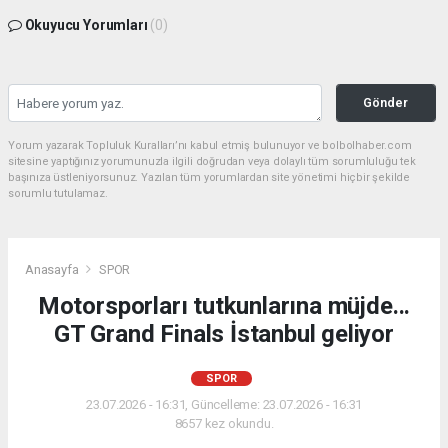
Okuyucu Yorumları
(0)
Gönder
Yorum yazarak Topluluk Kuralları’nı kabul etmiş bulunuyor ve bolbolhaber.com
sitesine yaptığınız yorumunuzla ilgili doğrudan veya dolaylı tüm sorumluluğu tek
başınıza üstleniyorsunuz. Yazılan tüm yorumlardan site yönetimi hiçbir şekilde
sorumlu tutulamaz.
Anasayfa
SPOR
Motorsporları tutkunlarına müjde...
GT Grand Finals İstanbul geliyor
SPOR
23.07.2026 - 16:31, Güncelleme: 23.07.2026 - 16:31
8657 kez okundu.