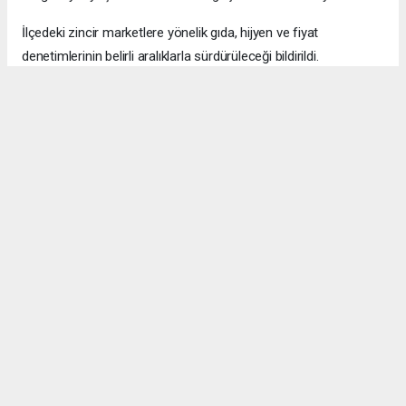
İlçedeki zincir marketlere yönelik gıda, hijyen ve fiyat
denetimlerinin belirli aralıklarla sürdürüleceği bildirildi.
Okuyucu Yorumları
(0)
Gönder
Yorum yazarak Topluluk Kuralları’nı kabul etmiş bulunuyor ve bolbolhaber.com
sitesine yaptığınız yorumunuzla ilgili doğrudan veya dolaylı tüm sorumluluğu tek
başınıza üstleniyorsunuz. Yazılan tüm yorumlardan site yönetimi hiçbir şekilde
sorumlu tutulamaz.