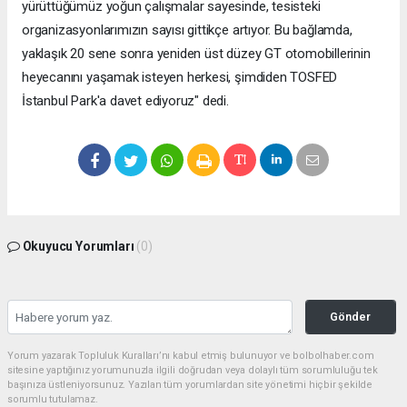
yürüttüğümüz yoğun çalışmalar sayesinde, tesisteki
organizasyonlarımızın sayısı gittikçe artıyor. Bu bağlamda,
yaklaşık 20 sene sonra yeniden üst düzey GT otomobillerinin
heyecanını yaşamak isteyen herkesi, şimdiden TOSFED
İstanbul Park'a davet ediyoruz" dedi.
Okuyucu Yorumları
(0)
Gönder
Yorum yazarak Topluluk Kuralları’nı kabul etmiş bulunuyor ve bolbolhaber.com
sitesine yaptığınız yorumunuzla ilgili doğrudan veya dolaylı tüm sorumluluğu tek
başınıza üstleniyorsunuz. Yazılan tüm yorumlardan site yönetimi hiçbir şekilde
sorumlu tutulamaz.