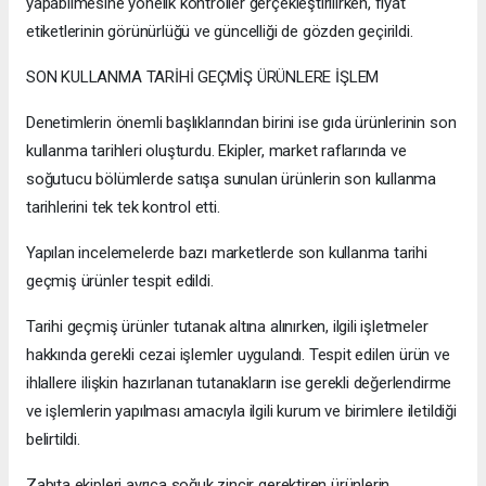
yapabilmesine yönelik kontroller gerçekleştirilirken, fiyat
etiketlerinin görünürlüğü ve güncelliği de gözden geçirildi.
SON KULLANMA TARİHİ GEÇMİŞ ÜRÜNLERE İŞLEM
Denetimlerin önemli başlıklarından birini ise gıda ürünlerinin son
kullanma tarihleri oluşturdu. Ekipler, market raflarında ve
soğutucu bölümlerde satışa sunulan ürünlerin son kullanma
tarihlerini tek tek kontrol etti.
Yapılan incelemelerde bazı marketlerde son kullanma tarihi
geçmiş ürünler tespit edildi.
Tarihi geçmiş ürünler tutanak altına alınırken, ilgili işletmeler
hakkında gerekli cezai işlemler uygulandı. Tespit edilen ürün ve
ihlallere ilişkin hazırlanan tutanakların ise gerekli değerlendirme
ve işlemlerin yapılması amacıyla ilgili kurum ve birimlere iletildiği
belirtildi.
Zabıta ekipleri ayrıca soğuk zincir gerektiren ürünlerin