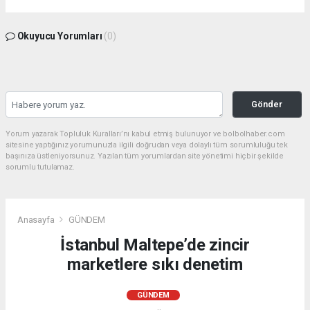
Okuyucu Yorumları
(0)
Gönder
Yorum yazarak Topluluk Kuralları’nı kabul etmiş bulunuyor ve bolbolhaber.com
sitesine yaptığınız yorumunuzla ilgili doğrudan veya dolaylı tüm sorumluluğu tek
başınıza üstleniyorsunuz. Yazılan tüm yorumlardan site yönetimi hiçbir şekilde
sorumlu tutulamaz.
Anasayfa
GÜNDEM
İstanbul Maltepe’de zincir
marketlere sıkı denetim
GÜNDEM