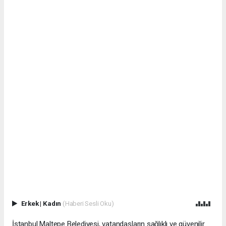
Erkek
|
Kadın
(Haberi Sesli Oku)
İstanbul Maltepe Belediyesi, vatandaşların sağlıklı ve güvenilir