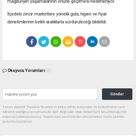
mağduriyet yaşamalarının önüne geçilmesi hedefleniyor.
İlçedeki zincir marketlere yönelik gıda, hijyen ve fiyat
denetimlerinin belirli aralıklarla sürdürüleceği bildirildi.
Okuyucu Yorumları
(0)
Gönder
Yorum yazarak Topluluk Kuralları’nı kabul etmiş bulunuyor ve bolbolhaber.com
sitesine yaptığınız yorumunuzla ilgili doğrudan veya dolaylı tüm sorumluluğu tek
başınıza üstleniyorsunuz. Yazılan tüm yorumlardan site yönetimi hiçbir şekilde
sorumlu tutulamaz.