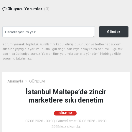
Okuyucu Yorumları
(0)
Gönder
Yorum yazarak Topluluk Kuralları’nı kabul etmiş bulunuyor ve bolbolhaber.com
sitesine yaptığınız yorumunuzla ilgili doğrudan veya dolaylı tüm sorumluluğu tek
başınıza üstleniyorsunuz. Yazılan tüm yorumlardan site yönetimi hiçbir şekilde
sorumlu tutulamaz.
Anasayfa
GÜNDEM
İstanbul Maltepe’de zincir
marketlere sıkı denetim
GÜNDEM
07.08.2026 - 09:33, Güncelleme: 07.08.2026 - 09:33
2956 kez okundu.