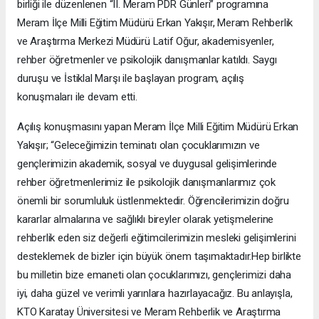
birliği ile düzenlenen “II. Meram PDR Günleri” programına
Meram İlçe Milli Eğitim Müdürü Erkan Yakışır, Meram Rehberlik
ve Araştırma Merkezi Müdürü Latif Oğur, akademisyenler,
rehber öğretmenler ve psikolojik danışmanlar katıldı. Saygı
duruşu ve İstiklal Marşı ile başlayan program, açılış
konuşmaları ile devam etti.
Açılış konuşmasını yapan Meram İlçe Milli Eğitim Müdürü Erkan
Yakışır; “Geleceğimizin teminatı olan çocuklarımızın ve
gençlerimizin akademik, sosyal ve duygusal gelişimlerinde
rehber öğretmenlerimiz ile psikolojik danışmanlarımız çok
önemli bir sorumluluk üstlenmektedir. Öğrencilerimizin doğru
kararlar almalarına ve sağlıklı bireyler olarak yetişmelerine
rehberlik eden siz değerli eğitimcilerimizin mesleki gelişimlerini
desteklemek de bizler için büyük önem taşımaktadır.Hep birlikte
bu milletin bize emaneti olan çocuklarımızı, gençlerimizi daha
iyi, daha güzel ve verimli yarınlara hazırlayacağız. Bu anlayışla,
KTO Karatay Üniversitesi ve Meram Rehberlik ve Araştırma