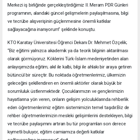
Merkezi iş birliğinde gerçekleştirdiğimiz II. Meram PDR Günleri
programının, alandaki güncel gelişmelerin paylaşılmasına, bilgi
ve tecrübe alışverişinin güçlenmesine önemli katkılar
sağlayacağına inanıyorum” şeklinde konuştu.
KTO Karatay Üniversitesi Öğrenci Dekanı Dr. Mehmet Özçelik;
“Biz eğitimi yalnızca akademik ya da teorik bilginin aktarılması
olarak görmüyoruz. Köklerini Türk-İslam medeniyetinden alan
anlayışımızda eğitim; akıl ile kalbi, bilgi ile ahlakı bir araya getiren
bütüncül bir süreçtir. Bu noktada öğretmenlerimiz, ülkemizin
geleceğini şekillendiren en önemli aktörler olarak büyük bir
sorumluluk üstlenmektedir. Çocuklarımızın ve gençlerimizin
hayatlarına yön veren, onların gelişim yolculuklarında rehberlik
eden öğretmenlerimiz eğitim sistemimizin temel taşıdır.Biz de
rehber öğretmenlerimizin mesleki gelişimlerini destekleyen, bilgi
ve tecrübe paylaşımını artıran bu tür programları son derece
kıymetli buluyor, eğitim camiamıza değerli katkılar