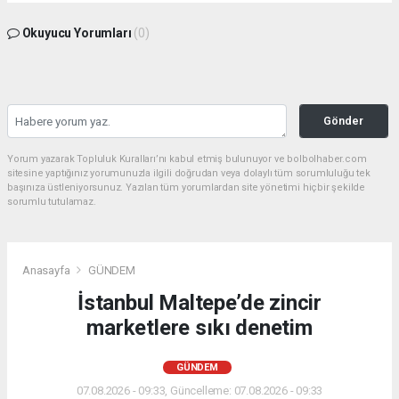
Okuyucu Yorumları
(0)
Gönder
Yorum yazarak Topluluk Kuralları’nı kabul etmiş bulunuyor ve bolbolhaber.com
sitesine yaptığınız yorumunuzla ilgili doğrudan veya dolaylı tüm sorumluluğu tek
başınıza üstleniyorsunuz. Yazılan tüm yorumlardan site yönetimi hiçbir şekilde
sorumlu tutulamaz.
Anasayfa
GÜNDEM
İstanbul Maltepe’de zincir
marketlere sıkı denetim
GÜNDEM
07.08.2026 - 09:33, Güncelleme: 07.08.2026 - 09:33