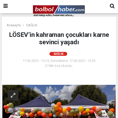
Anasayfa
SAĞLIK
LÖSEV’in kahraman çocukları karne
sevinci yaşadı
SAĞLIK
17.06.2025 - 15:25, Güncelleme: 17.06.2025 - 15:25
3198+ kez okundu.