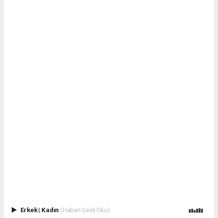
Erkek
|
Kadın
(Haberi Sesli Oku)