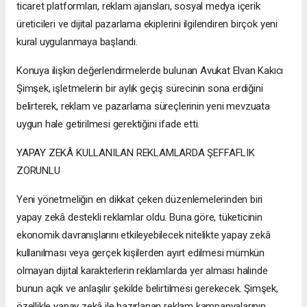
ticaret platformları, reklam ajansları, sosyal medya içerik
üreticileri ve dijital pazarlama ekiplerini ilgilendiren birçok yeni
kural uygulanmaya başlandı.
Konuya ilişkin değerlendirmelerde bulunan Avukat Elvan Kakıcı
Şimşek, işletmelerin bir aylık geçiş sürecinin sona erdiğini
belirterek, reklam ve pazarlama süreçlerinin yeni mevzuata
uygun hale getirilmesi gerektiğini ifade etti.
YAPAY ZEKÂ KULLANILAN REKLAMLARDA ŞEFFAFLIK
ZORUNLU
Yeni yönetmeliğin en dikkat çeken düzenlemelerinden biri
yapay zekâ destekli reklamlar oldu. Buna göre, tüketicinin
ekonomik davranışlarını etkileyebilecek nitelikte yapay zekâ
kullanılması veya gerçek kişilerden ayırt edilmesi mümkün
olmayan dijital karakterlerin reklamlarda yer alması halinde
bunun açık ve anlaşılır şekilde belirtilmesi gerekecek. Şimşek,
özellikle yapay zekâ ile hazırlanan reklam kampanyalarının