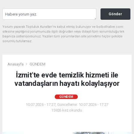
Gönder
Yorum yazarak Topluluk Kuralları’nı kabul etmiş bulunuyor ve bolbolhaber.com
sitesine yaptığınız yorumunuzla ilgili doğrudan veya dolaylı tüm sorumluluğu tek
başınıza üstleniyorsunuz. Yazılan tüm yorumlardan site yönetimi hiçbir şekilde
sorumlu tutulamaz.
Anasayfa
GÜNDEM
İzmit'te evde temizlik hizmeti ile
vatandaşların hayatı kolaylaşıyor
GÜNDEM
10.07.2026 - 17:27, Güncelleme: 10.07.2026 - 17:27
15926 kez okundu.