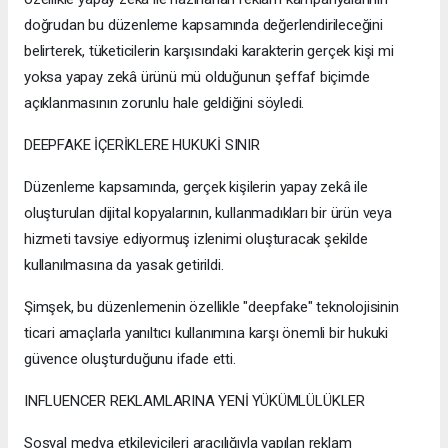
doğrudan bu düzenleme kapsamında değerlendirileceğini
belirterek, tüketicilerin karşısındaki karakterin gerçek kişi mi
yoksa yapay zekâ ürünü mü olduğunun şeffaf biçimde
açıklanmasının zorunlu hale geldiğini söyledi.
DEEPFAKE İÇERİKLERE HUKUKİ SINIR
Düzenleme kapsamında, gerçek kişilerin yapay zekâ ile
oluşturulan dijital kopyalarının, kullanmadıkları bir ürün veya
hizmeti tavsiye ediyormuş izlenimi oluşturacak şekilde
kullanılmasına da yasak getirildi.
Şimşek, bu düzenlemenin özellikle "deepfake" teknolojisinin
ticari amaçlarla yanıltıcı kullanımına karşı önemli bir hukuki
güvence oluşturduğunu ifade etti.
INFLUENCER REKLAMLARINA YENİ YÜKÜMLÜLÜKLER
Sosyal medya etkileyicileri aracılığıyla yapılan reklam