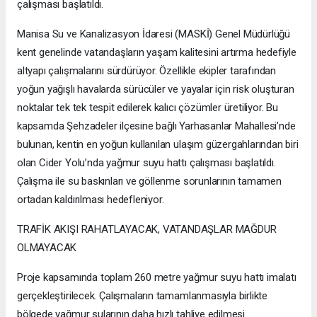
çalışması başlatıldı.
Manisa Su ve Kanalizasyon İdaresi (MASKİ) Genel Müdürlüğü
kent genelinde vatandaşların yaşam kalitesini artırma hedefiyle
altyapı çalışmalarını sürdürüyor. Özellikle ekipler tarafından
yoğun yağışlı havalarda sürücüler ve yayalar için risk oluşturan
noktalar tek tek tespit edilerek kalıcı çözümler üretiliyor. Bu
kapsamda Şehzadeler ilçesine bağlı Yarhasanlar Mahallesi’nde
bulunan, kentin en yoğun kullanılan ulaşım güzergahlarından biri
olan Cider Yolu’nda yağmur suyu hattı çalışması başlatıldı.
Çalışma ile su baskınları ve göllenme sorunlarının tamamen
ortadan kaldırılması hedefleniyor.
TRAFİK AKIŞI RAHATLAYACAK, VATANDAŞLAR MAĞDUR
OLMAYACAK
Proje kapsamında toplam 260 metre yağmur suyu hattı imalatı
gerçekleştirilecek. Çalışmaların tamamlanmasıyla birlikte
bölgede yağmur sularının daha hızlı tahliye edilmesi