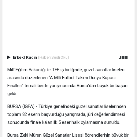
Erkek
|
Kadın
(Haberi Sesli Oku)
Millî Eğitim Bakanlığı ile TFF iş birliğinde, güzel sanatlar liseleri
arasında düzenlenen “A Millî Futbol Takımı Dünya Kupası
Finalleri” temalı beste yarışmasında Bursa’dan büyük bir başarı
geldi.
BURSA (İGFA) - Türkiye genelindeki güzel sanatlar liselerinden
toplam 82 eserin başvurduğu yarışmada, jüri değerlendirmesi
sonucunda finale kalan ilk 5 eser halk oylamasına sunuldu.
Bursa Zeki Müren Güzel Sanatlar Lisesi öğrencilerinin büyük bir