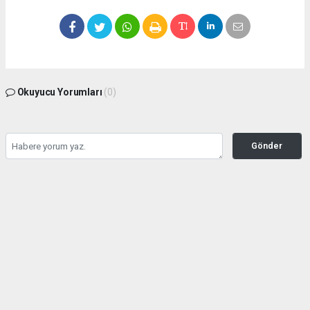
Okuyucu Yorumları
(0)
Gönder
Yorum yazarak Topluluk Kuralları’nı kabul etmiş bulunuyor ve bolbolhaber.com
sitesine yaptığınız yorumunuzla ilgili doğrudan veya dolaylı tüm sorumluluğu tek
başınıza üstleniyorsunuz. Yazılan tüm yorumlardan site yönetimi hiçbir şekilde
sorumlu tutulamaz.
haber paketi
haber scripti
haber yazılımı
Tüm hakları saklı tutulmaktadır.Copyright 2026©