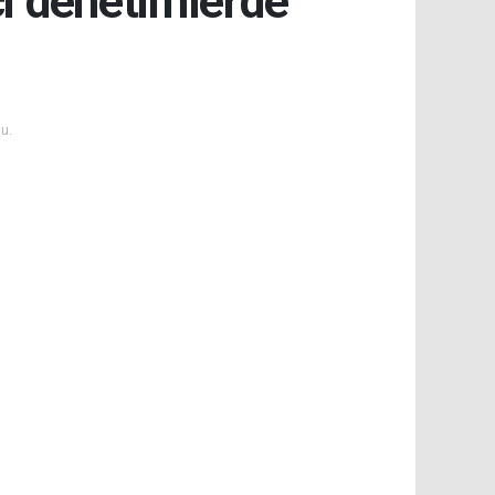
çi denetimlerde
u.