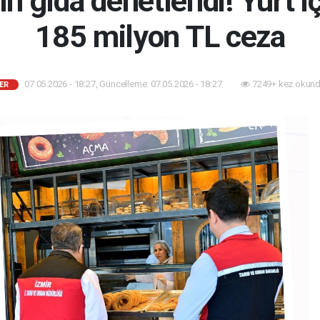
in gıda denetlendi! Yurt i
185 milyon TL ceza
07.05.2026 - 18:27, Güncelleme: 07.05.2026 - 18:27
7249+ kez okund
ER