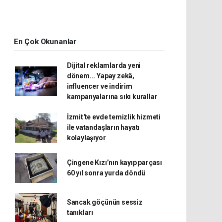
En Çok Okunanlar
Dijital reklamlarda yeni
dönem... Yapay zekâ,
influencer ve indirim
kampanyalarına sıkı kurallar
İzmit'te evde temizlik hizmeti
ile vatandaşların hayatı
kolaylaşıyor
Çingene Kızı’nın kayıp parçası
60 yıl sonra yurda döndü
Sancak göçünün sessiz
tanıkları