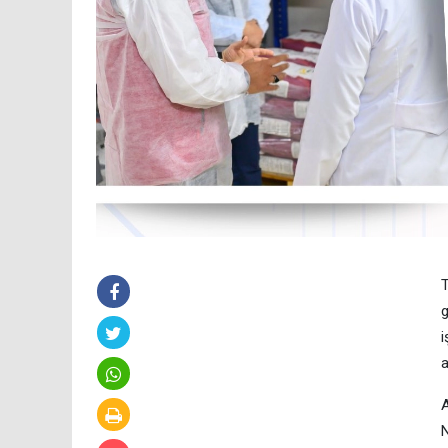
T
g
i
a
A
N