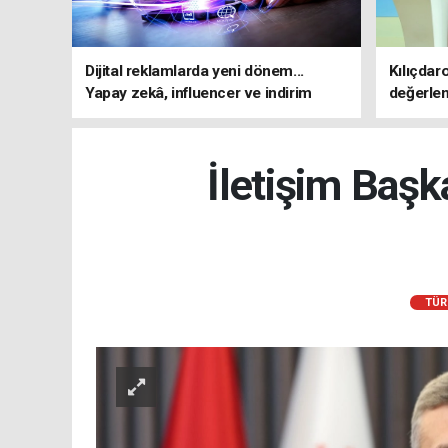
Dijital reklamlarda yeni dönem...
Kılıçdar
Yapay zekâ, influencer ve indirim
değerle
kampanyalarına sıkı kurallar
adresi 
İletişim Başk
TÜR