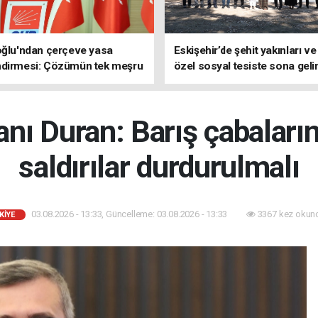
oğlu'ndan çerçeve yasa
Eskişehir’de şehit yakınları ve
ndirmesi: Çözümün tek meşru
özel sosyal tesiste sona geli
TBMM'dir
anı Duran: Barış çabaları
saldırılar durdurulmalı
03.08.2026 - 13:33, Güncelleme: 03.08.2026 - 13:33
3367 kez okun
KİYE