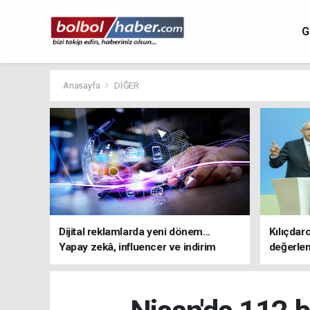
G
Anasayfa
DİĞER
Dijital reklamlarda yeni dönem...
Kılıçdar
Yapay zekâ, influencer ve indirim
değerle
kampanyalarına sıkı kurallar
adresi 