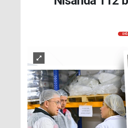
Nisan'da 112 b
DİĞ