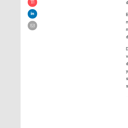
d
B
m
m
d
D
v
d
y
s
s