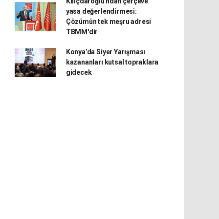
Kılıçdaroğlu'ndan çerçeve
yasa değerlendirmesi:
Çözümün tek meşru adresi
TBMM'dir
Konya’da Siyer Yarışması
kazananları kutsal topraklara
gidecek