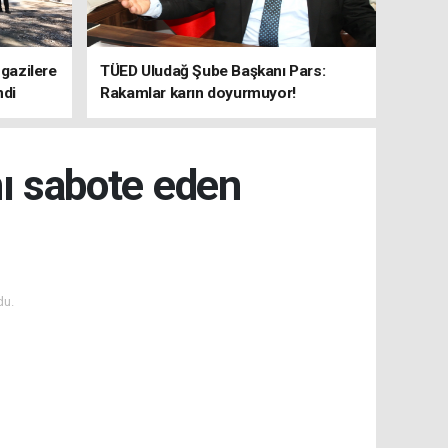
 gazilere
TÜED Uludağ Şube Başkanı Pars:
ndi
Rakamlar karın doyurmuyor!
nı sabote eden
du.