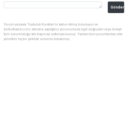
Gönder
Yorum yazarak Topluluk Kuralları’nı kabul etmiş bulunuyor ve
bolbolhaber.com sitesine yaptığınız yorumunuzla ilgili doğrudan veya dolaylı
tüm sorumluluğu tek başınıza üstleniyorsunuz. Yazılan tüm yorumlardan site
yönetimi hiçbir şekilde sorumlu tutulamaz.