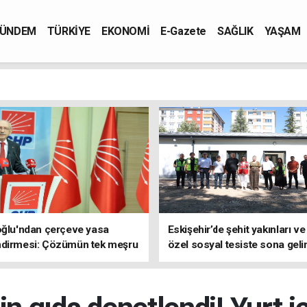
ÜNDEM
TÜRKİYE
EKONOMİ
E-Gazete
SAĞLIK
YAŞAM
oğlu'ndan çerçeve yasa
Eskişehir’de şehit yakınları ve
ndirmesi: Çözümün tek meşru
özel sosyal tesiste sona geli
TBMM'dir