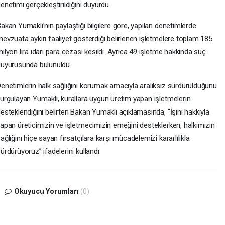
enetimi gerçekleştirildiğini duyurdu.
akan Yumaklı’nın paylaştığı bilgilere göre, yapılan denetimlerde
evzuata aykırı faaliyet gösterdiği belirlenen işletmelere toplam 185
ilyon lira idari para cezası kesildi. Ayrıca 49 işletme hakkında suç
uyurusunda bulunuldu.
enetimlerin halk sağlığını korumak amacıyla aralıksız sürdürüldüğünü
urgulayan Yumaklı, kurallara uygun üretim yapan işletmelerin
esteklendiğini belirten Bakan Yumaklı açıklamasında, “İşini hakkıyla
apan üreticimizin ve işletmecimizin emeğini desteklerken, halkımızın
ağlığını hiçe sayan fırsatçılara karşı mücadelemizi kararlılıkla
ürdürüyoruz” ifadelerini kullandı.
Okuyucu Yorumları
(0)