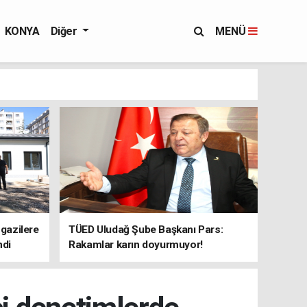
KONYA
Diğer
MENÜ
 gazilere
TÜED Uludağ Şube Başkanı Pars:
ndi
Rakamlar karın doyurmuyor!