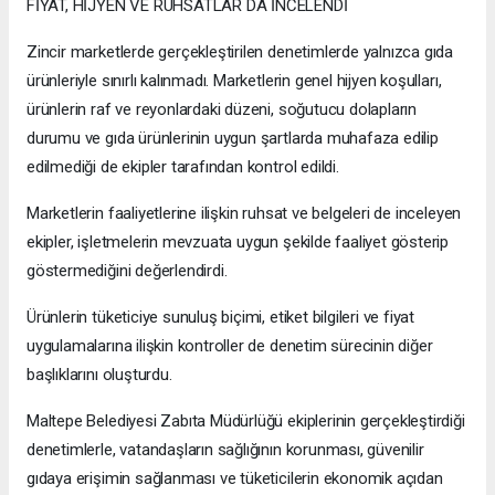
FİYAT, HİJYEN VE RUHSATLAR DA İNCELENDİ
Zincir marketlerde gerçekleştirilen denetimlerde yalnızca gıda
ürünleriyle sınırlı kalınmadı. Marketlerin genel hijyen koşulları,
ürünlerin raf ve reyonlardaki düzeni, soğutucu dolapların
durumu ve gıda ürünlerinin uygun şartlarda muhafaza edilip
edilmediği de ekipler tarafından kontrol edildi.
Marketlerin faaliyetlerine ilişkin ruhsat ve belgeleri de inceleyen
ekipler, işletmelerin mevzuata uygun şekilde faaliyet gösterip
göstermediğini değerlendirdi.
Ürünlerin tüketiciye sunuluş biçimi, etiket bilgileri ve fiyat
uygulamalarına ilişkin kontroller de denetim sürecinin diğer
başlıklarını oluşturdu.
Maltepe Belediyesi Zabıta Müdürlüğü ekiplerinin gerçekleştirdiği
denetimlerle, vatandaşların sağlığının korunması, güvenilir
gıdaya erişimin sağlanması ve tüketicilerin ekonomik açıdan