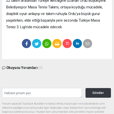
22 takım arasından Türkiye ikinciliğine uzanan Ordu Büyükşehir
Belediyespor Masa Tenisi Takımı, ortaya koyduğu mücadele,
disiplinli oyun anlayışı ve takım ruhuyla Ordu'ya büyük gurur
yaşatırken, elde ettiği başarıyla yeni sezonda Türkiye Masa
Tenisi 3. Ligi'nde mücadele edecek.
Okuyucu Yorumları
(0)
Gönder
Yorum yazarak Topluluk Kuralları’nı kabul etmiş bulunuyor ve bolbolhaber.com
sitesine yaptığınız yorumunuzla ilgili doğrudan veya dolaylı tüm sorumluluğu tek
başınıza üstleniyorsunuz. Yazılan tüm yorumlardan site yönetimi hiçbir şekilde