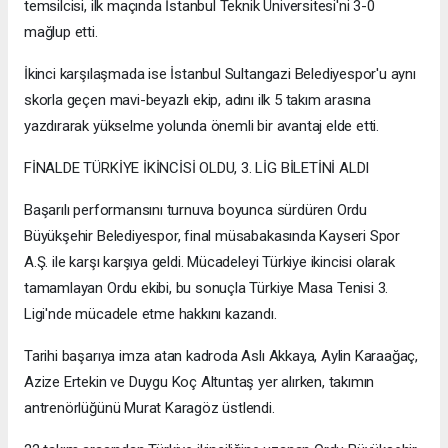
temsilcisi, ilk maçında İstanbul Teknik Üniversitesi'ni 3-0
mağlup etti.
İkinci karşılaşmada ise İstanbul Sultangazi Belediyespor'u aynı
skorla geçen mavi-beyazlı ekip, adını ilk 5 takım arasına
yazdırarak yükselme yolunda önemli bir avantaj elde etti.
FİNALDE TÜRKİYE İKİNCİSİ OLDU, 3. LİG BİLETİNİ ALDI
Başarılı performansını turnuva boyunca sürdüren Ordu
Büyükşehir Belediyespor, final müsabakasında Kayseri Spor
A.Ş. ile karşı karşıya geldi. Mücadeleyi Türkiye ikincisi olarak
tamamlayan Ordu ekibi, bu sonuçla Türkiye Masa Tenisi 3.
Ligi'nde mücadele etme hakkını kazandı.
Tarihi başarıya imza atan kadroda Aslı Akkaya, Aylin Karaağaç,
Azize Ertekin ve Duygu Koç Altuntaş yer alırken, takımın
antrenörlüğünü Murat Karagöz üstlendi.