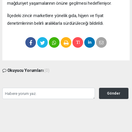
mağduriyet yaşamalarının önüne geçilmesi hedefleniyor.
İlçedeki zincir marketlere yönelik gıda, hijyen ve fiyat
denetimlerinin belirli aralıklarla sürdürüleceği bildirildi.
Okuyucu Yorumları
(0)
Gönder
Yorum yazarak Topluluk Kuralları’nı kabul etmiş bulunuyor ve bolbolhaber.com
sitesine yaptığınız yorumunuzla ilgili doğrudan veya dolaylı tüm sorumluluğu tek
başınıza üstleniyorsunuz. Yazılan tüm yorumlardan site yönetimi hiçbir şekilde
sorumlu tutulamaz.