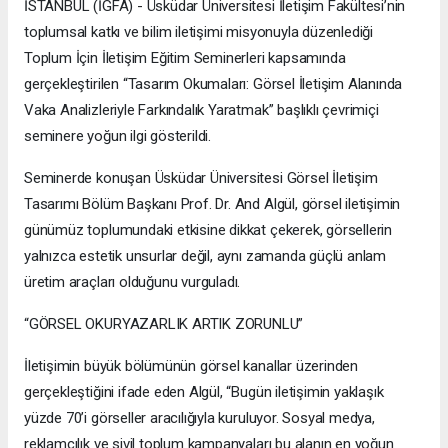
İSTANBUL (İGFA) - Üsküdar Üniversitesi İletişim Fakültesi’nin
toplumsal katkı ve bilim iletişimi misyonuyla düzenlediği
Toplum İçin İletişim Eğitim Seminerleri kapsamında
gerçekleştirilen “Tasarım Okumaları: Görsel İletişim Alanında
Vaka Analizleriyle Farkındalık Yaratmak” başlıklı çevrimiçi
seminere yoğun ilgi gösterildi.
Seminerde konuşan Üsküdar Üniversitesi Görsel İletişim
Tasarımı Bölüm Başkanı Prof. Dr. And Algül, görsel iletişimin
günümüz toplumundaki etkisine dikkat çekerek, görsellerin
yalnızca estetik unsurlar değil, aynı zamanda güçlü anlam
üretim araçları olduğunu vurguladı.
“GÖRSEL OKURYAZARLIK ARTIK ZORUNLU”
İletişimin büyük bölümünün görsel kanallar üzerinden
gerçekleştiğini ifade eden Algül, “Bugün iletişimin yaklaşık
yüzde 70’i görseller aracılığıyla kuruluyor. Sosyal medya,
reklamcılık ve sivil toplum kampanyaları bu alanın en yoğun