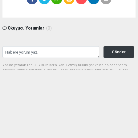
Okuyucu Yorumları
(0)
Gönder
Yorum yazarak Topluluk Kuralları’nı kabul etmiş bulunuyor ve bolbolhaber.com
sitesine yaptığınız yorumunuzla ilgili doğrudan veya dolaylı tüm sorumluluğu tek
başınıza üstleniyorsunuz. Yazılan tüm yorumlardan site yönetimi hiçbir şekilde
sorumlu tutulamaz.
haber paketi
haber scripti
haber yazılımı
Tüm hakları saklı tutulmaktadır.Copyright 2026©
Haber Yazılımı:
Web Aksiyon ®