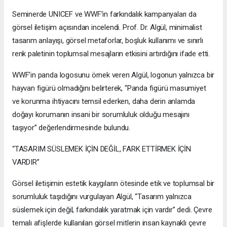
Seminerde UNICEF ve WWF’in farkındalık kampanyaları da
görsel iletişim açısından incelendi. Prof. Dr. Algül, minimalist
tasarım anlayışı, görsel metaforlar, boşluk kullanımı ve sınırlı
renk paletinin toplumsal mesajların etkisini artırdığını ifade etti.
WWF’in panda logosunu örnek veren Algül, logonun yalnızca bir
hayvan figürü olmadığını belirterek, “Panda figürü masumiyet
ve korunma ihtiyacını temsil ederken, daha derin anlamda
doğayı korumanın insani bir sorumluluk olduğu mesajını
taşıyor” değerlendirmesinde bulundu.
“TASARIM SÜSLEMEK İÇİN DEĞİL, FARK ETTİRMEK İÇİN
VARDIR”
Görsel iletişimin estetik kaygıların ötesinde etik ve toplumsal bir
sorumluluk taşıdığını vurgulayan Algül, “Tasarım yalnızca
süslemek için değil, farkındalık yaratmak için vardır” dedi. Çevre
temalı afişlerde kullanılan görsel mitlerin insan kaynaklı çevre