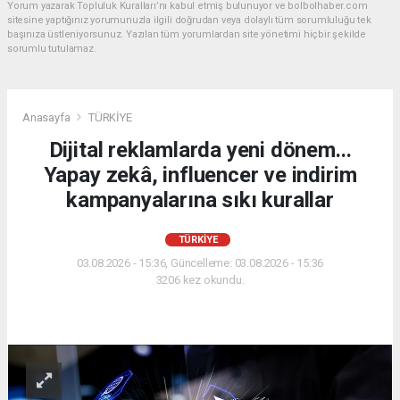
Yorum yazarak Topluluk Kuralları’nı kabul etmiş bulunuyor ve bolbolhaber.com
sitesine yaptığınız yorumunuzla ilgili doğrudan veya dolaylı tüm sorumluluğu tek
başınıza üstleniyorsunuz. Yazılan tüm yorumlardan site yönetimi hiçbir şekilde
sorumlu tutulamaz.
Anasayfa
TÜRKİYE
Dijital reklamlarda yeni dönem...
Yapay zekâ, influencer ve indirim
kampanyalarına sıkı kurallar
TÜRKİYE
03.08.2026 - 15:36, Güncelleme: 03.08.2026 - 15:36
3206 kez okundu.