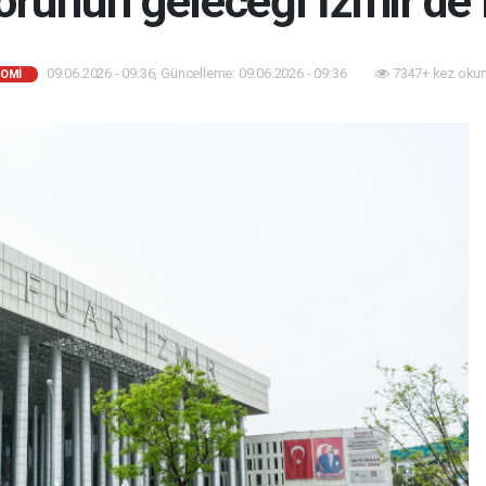
törünün geleceği İzmir’de
09.06.2026 - 09:36, Güncelleme: 09.06.2026 - 09:36
7347+ kez oku
OMİ