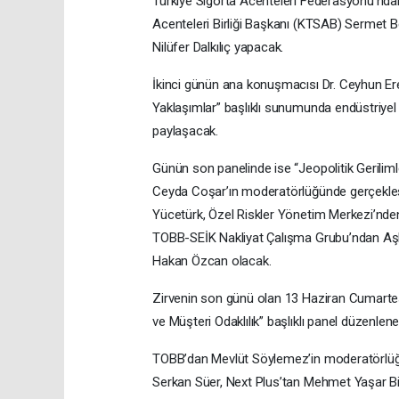
Türkiye Sigorta Acenteleri Federasyonu’ndan
Acenteleri Birliği Başkanı (KTSAB) Sermet Be
Nilüfer Dalkılıç yapacak.
İkinci günün ana konuşmacısı Dr. Ceyhun Ere
Yaklaşımlar” başlıklı sunumunda endüstriyel 
paylaşacak.
Günün son panelinde ise “Jeopolitik Geriliml
Ceyda Coşar’ın moderatörlüğünde gerçekleş
Yücetürk, Özel Riskler Yönetim Merkezi’nde
TOBB-SEİK Nakliyat Çalışma Grubu’ndan Aşkı
Hakan Özcan olacak.
Zirvenin son günü olan 13 Haziran Cumartesi
ve Müşteri Odaklılık” başlıklı panel düzenlen
TOBB’dan Mevlüt Söylemez’in moderatörlüğ
Serkan Süer, Next Plus’tan Mehmet Yaşar B