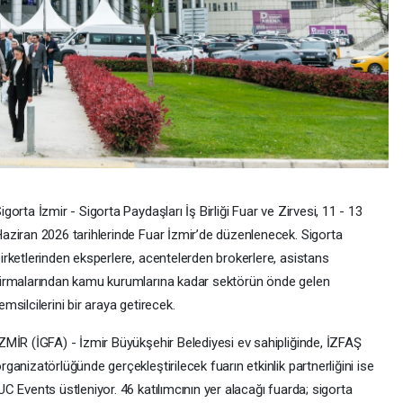
igorta İzmir - Sigorta Paydaşları İş Birliği Fuar ve Zirvesi, 11 - 13
aziran 2026 tarihlerinde Fuar İzmir’de düzenlenecek. Sigorta
irketlerinden eksperlere, acentelerden brokerlere, asistans
irmalarından kamu kurumlarına kadar sektörün önde gelen
emsilcilerini bir araya getirecek.
ZMİR (İGFA) - İzmir Büyükşehir Belediyesi ev sahipliğinde, İZFAŞ
rganizatörlüğünde gerçekleştirilecek fuarın etkinlik partnerliğini ise
UC Events üstleniyor. 46 katılımcının yer alacağı fuarda; sigorta