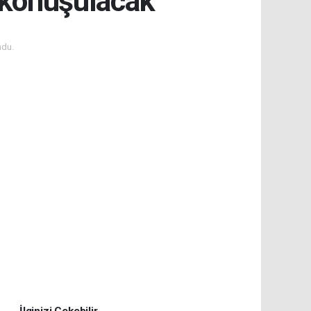
 konuşulacak
ndu.