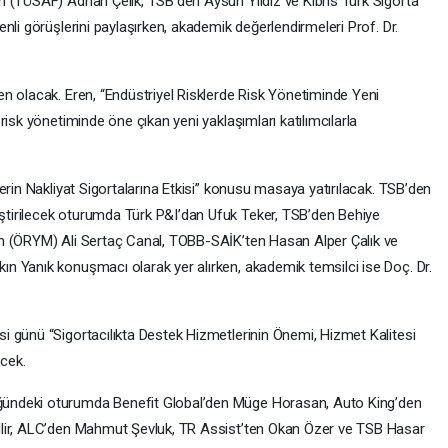
 (TÜSAF) Adnan Çelik, TSB’den Aysun Yıldız ve Kıbrıs Türk Sigorta
nli görüşlerini paylaşırken, akademik değerlendirmeleri Prof. Dr.
n olacak. Eren, “Endüstriyel Risklerde Risk Yönetiminde Yeni
risk yönetiminde öne çıkan yeni yaklaşımları katılımcılarla
erin Nakliyat Sigortalarına Etkisi” konusu masaya yatırılacak. TSB’den
tirilecek oturumda Türk P&I’dan Ufuk Teker, TSB’den Behiye
n (ÖRYM) Ali Sertaç Canal, TOBB-SAİK’ten Hasan Alper Çalık ve
n Yanık konuşmacı olarak yer alırken, akademik temsilci ise Doç. Dr.
 günü “Sigortacılıkta Destek Hizmetlerinin Önemi, Hizmet Kalitesi
ecek.
ündeki oturumda Benefit Global’den Müge Horasan, Auto King’den
ilir, ALC’den Mahmut Şevluk, TR Assist’ten Okan Özer ve TSB Hasar