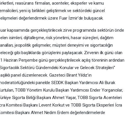
irketleri, reasürans firmaları, acenteler, eksperler ve kamu
emsilcileri; yeni iş birlikleri geliştirmek ve sektördeki güncel
elişmeleri değerlendirmek üzere Fuar İzmir’de buluşacak.
uar kapsamında gerçekleştirilecek zirve programında sektörün önde
elen isimleri; dijitalleşme, risk yönetimi, hasar süreçleri, dağıtım
analları, jeopolitik gelişmeler, müşteri deneyimi ve sigortacılığın
eleceği gibi başlıklarda görüşlerini paylaşacak. Zirvenin ilk günü olan
1 Haziran Perşembe günü gerçekleştirilecek açılış töreninin ardından
Sigortacılık Sektörü Gündemdeki Konular ve Gelecek Stratejileri”
aşlıklı panel düzenlenecek. Gazeteci Birant Yıldız’ın
oderatörlüğündeki panelde SEDDK Başkan Yardımcısı Ali Burak
urtulan, TOBB Yönetim Kurulu Başkan Yardımcısı Ender Yorgancılar,
ürkiye Sigorta Birliği Başkanı Ahmet Yaşar, TOBB Sigorta Acenteleri
cra Komitesi Başkanı Levent Korkut ve TOBB Sigorta Eksperleri İcra
Komitesi Başkanı Ahmet Nedim Erdem değerlendirmelerde