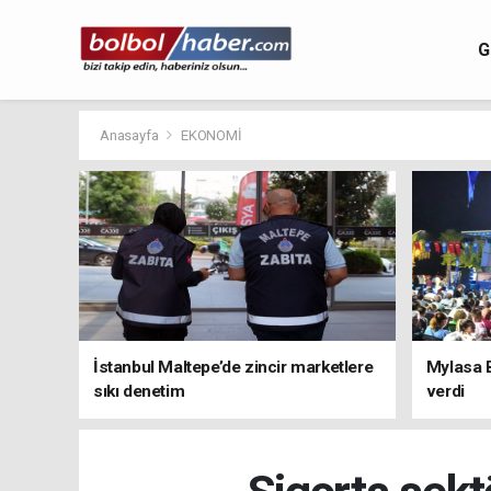
G
Anasayfa
EKONOMİ
İstanbul Maltepe’de zincir marketlere
Mylasa 
sıkı denetim
verdi