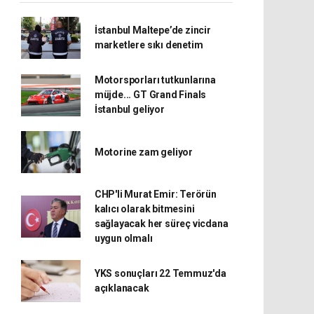
İstanbul Maltepe’de zincir
marketlere sıkı denetim
Motorsporları tutkunlarına
müjde... GT Grand Finals
İstanbul geliyor
Motorine zam geliyor
CHP'li Murat Emir: Terörün
kalıcı olarak bitmesini
sağlayacak her süreç vicdana
uygun olmalı
YKS sonuçları 22 Temmuz'da
açıklanacak