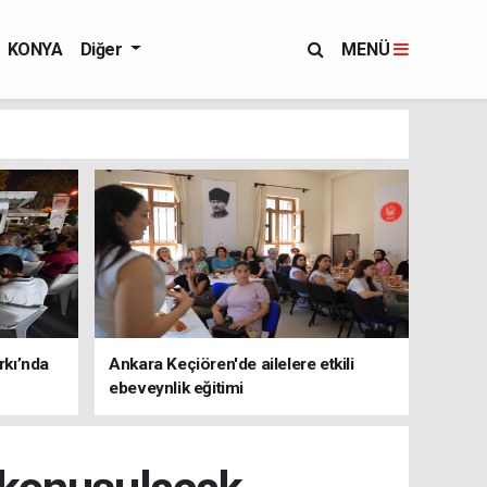
KONYA
Diğer
MENÜ
rkı’nda
Ankara Keçiören'de ailelere etkili
ebeveynlik eğitimi