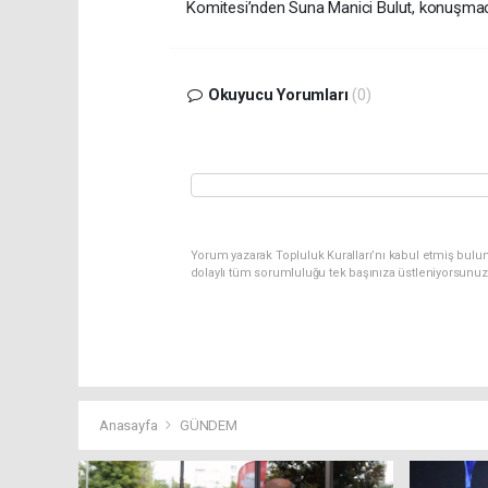
Komitesi’nden Suna Manici Bulut, konuşmacı
Okuyucu Yorumları
(0)
Yorum yazarak Topluluk Kuralları’nı kabul etmiş bulu
dolaylı tüm sorumluluğu tek başınıza üstleniyorsunuz
Anasayfa
GÜNDEM