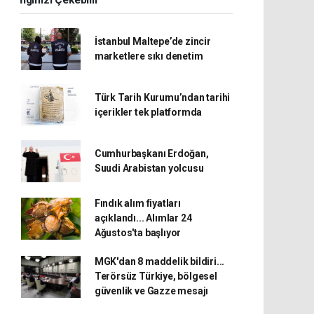
İlginizi Çekebilir
İstanbul Maltepe’de zincir
marketlere sıkı denetim
Türk Tarih Kurumu’ndan tarihi
içerikler tek platformda
Cumhurbaşkanı Erdoğan,
Suudi Arabistan yolcusu
Fındık alım fiyatları
açıklandı... Alımlar 24
Ağustos'ta başlıyor
MGK'dan 8 maddelik bildiri...
Terörsüz Türkiye, bölgesel
güvenlik ve Gazze mesajı