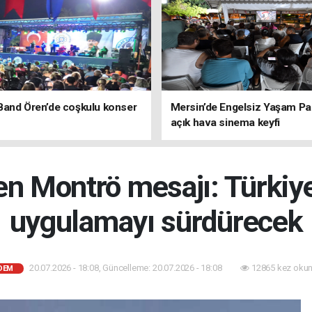
Band Ören’de coşkulu konser
Mersin’de Engelsiz Yaşam Pa
açık hava sinema keyfi
den Montrö mesajı: Türkiye 
uygulamayı sürdürecek
20.07.2026 - 18:08, Güncelleme: 20.07.2026 - 18:08
12865 kez okun
DEM