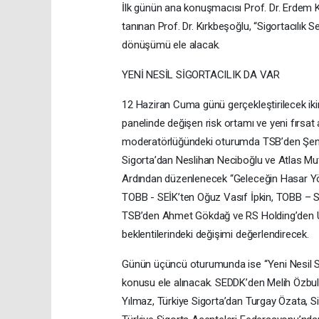
İlk günün ana konuşmacısı Prof. Dr. Erdem Kı
tanınan Prof. Dr. Kırkbeşoğlu, “Sigortacılık 
dönüşümü ele alacak.
YENİ NESİL SİGORTACILIK DA VAR
12 Haziran Cuma günü gerçekleştirilecek ikin
panelinde değişen risk ortamı ve yeni fırsat 
moderatörlüğündeki oturumda TSB’den Şenol
Sigorta’dan Neslihan Neciboğlu ve Atlas Mu
Ardından düzenlenecek “Geleceğin Hasar Yön
TOBB - SEİK’ten Oğuz Vasıf İpkin, TOBB – 
TSB’den Ahmet Gökdağ ve RS Holding’den Ü
beklentilerindeki değişimi değerlendirecek.
Günün üçüncü oturumunda ise “Yeni Nesil Sig
konusu ele alınacak. SEDDK’den Melih Özbu
Yılmaz, Türkiye Sigorta’dan Turgay Özata, 