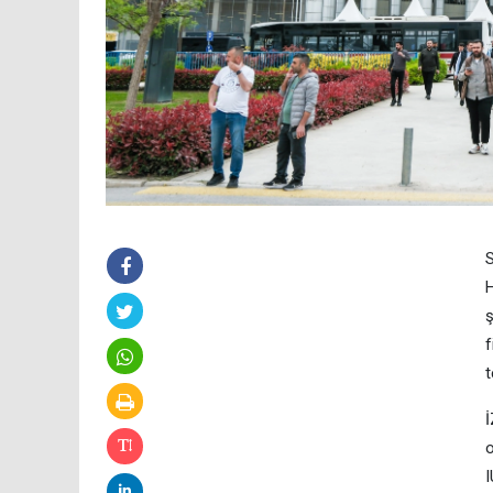
S
H
ş
f
t
İ
o
I