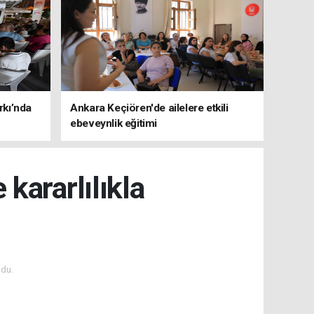
rkı’nda
Ankara Keçiören'de ailelere etkili
ebeveynlik eğitimi
kararlılıkla
du.