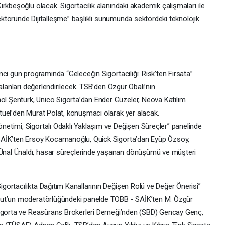
rkbeşoğlu olacak. Sigortacılık alanındaki akademik çalışmaları ile
Sektöründe Dijitalleşme” başlıklı sunumunda sektördeki teknolojik
ci gün programında “Geleceğin Sigortacılığı: Risk’ten Fırsata”
alanları değerlendirilecek. TSB’den Özgür Obalı’nın
 Şentürk, Unico Sigorta’dan Ender Güzeler, Neova Katılım
tuel’den Murat Polat, konuşmacı olarak yer alacak.
etimi, Sigortalı Odaklı Yaklaşım ve Değişen Süreçler” panelinde
SAİK’ten Ersoy Kocamanoğlu, Quick Sigorta’dan Eyüp Özsoy,
nal Ünaldı, hasar süreçlerinde yaşanan dönüşümü ve müşteri
ortacılıkta Dağıtım Kanallarının Değişen Rolü ve Değer Önerisi”
lut’un moderatörlüğündeki panelde TOBB - SAİK’ten M. Özgür
Sigorta ve Reasürans Brokerleri Derneği’nden (SBD) Gencay Genç,