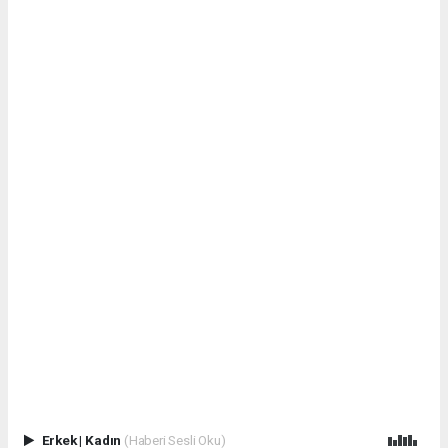
Erkek
|
Kadın
(Haberi Sesli Oku)