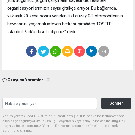
yürüttüğümüz yoğun çalışmalar sayesinde, tesisteki
organizasyonlarımızın sayısı gittikçe artıyor. Bu bağlamda,
yaklaşık 20 sene sonra yeniden üst düzey GT otomobillerinin
heyecanını yaşamak isteyen herkesi, şimdiden TOSFED
İstanbul Park'a davet ediyoruz" dedi.
Okuyucu Yorumları
(0)
Gönder
Yorum yazarak Topluluk Kuralları’nı kabul etmiş bulunuyor ve bolbolhaber.com
sitesine yaptığınız yorumunuzla ilgili doğrudan veya dolaylı tüm sorumluluğu tek
başınıza üstleniyorsunuz. Yazılan tüm yorumlardan site yönetimi hiçbir şekilde
sorumlu tutulamaz.