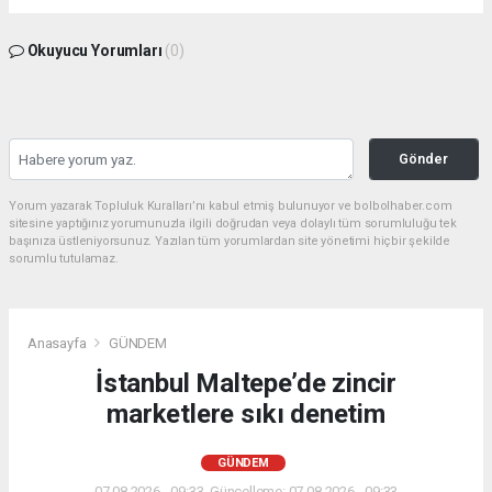
Okuyucu Yorumları
(0)
Gönder
Yorum yazarak Topluluk Kuralları’nı kabul etmiş bulunuyor ve bolbolhaber.com
sitesine yaptığınız yorumunuzla ilgili doğrudan veya dolaylı tüm sorumluluğu tek
başınıza üstleniyorsunuz. Yazılan tüm yorumlardan site yönetimi hiçbir şekilde
sorumlu tutulamaz.
Anasayfa
GÜNDEM
İstanbul Maltepe’de zincir
marketlere sıkı denetim
GÜNDEM
07.08.2026 - 09:33, Güncelleme: 07.08.2026 - 09:33