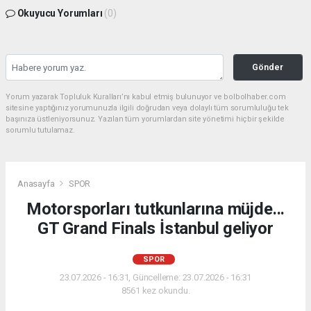
Okuyucu Yorumları
(0)
Gönder
Yorum yazarak Topluluk Kuralları’nı kabul etmiş bulunuyor ve bolbolhaber.com
sitesine yaptığınız yorumunuzla ilgili doğrudan veya dolaylı tüm sorumluluğu tek
başınıza üstleniyorsunuz. Yazılan tüm yorumlardan site yönetimi hiçbir şekilde
sorumlu tutulamaz.
Anasayfa
SPOR
Motorsporları tutkunlarına müjde...
GT Grand Finals İstanbul geliyor
SPOR
23.07.2026 - 16:31, Güncelleme: 23.07.2026 - 16:31
8561 kez okundu.