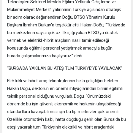
Teknolojileri Sektörel Mesleki Eğitim Yetkinlik Geliştirme ve
Mükemmeliyet Merkezi’ yatırımının Türkiye açısından stratejik
bir adım olarak değerlendiren Doğu, BTSO Yönetim Kurulu
Başkanı İbrahim Burkay’a teşekkür etti. Hakan Doğu, “Türkiye’de
bu merkezlerin sayısı çok az. İlk ışığı yakan BTSO’ya destek
vermek ve elektrikli-hibrit araçların nasıl tamir edileceği
konusunda eğitimli personel yetiştirmek amacıyla bugün
burada çalışmalarımıza başlıyoruz.” dedi.
“BURSA’DA YAKILAN BU ATEŞ TÜM TÜRKİYE’YE YAYILACAK”
Elektrikli ve hibrit araç teknolojilerinin hızla geliştiğini belirten
Hakan Doğu, sektörün en önemli ihtiyaçlarından birinin eğitimli
teknik personel olduğunu vurguladı. Doğu, “Önümüzdeki
dönemde bu işin güvenli, ekonomik ve herkesin ulaşabileceği
standartlara kavuşabilmesi için bu tip merkezler çok önemli.
Özellikle otomotivin kalbi, hatta doğduğu şehir olan Bursa’da bu
ateşi yakarak tüm Türkiye’nin elektrikli ve hibrit araçlardaki