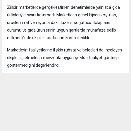
Zincir marketlerde gerçekleştirilen denetimlerde yalnızca gıda
ürünleriyle sınırlı kalınmadı. Marketlerin genel hijyen koşulları,
ürünlerin raf ve reyonlardaki düzeni, soğutucu dolapların
durumu ve gıda ürünlerinin uygun şartlarda muhafaza edilip
edilmediği de ekipler tarafından kontrol edildi.
Marketlerin faaliyetlerine ilişkin ruhsat ve belgeleri de inceleyen
ekipler, işletmelerin mevzuata uygun şekilde faaliyet gösterip
göstermediğini değerlendirdi.
Ürünlerin tüketiciye sunuluş biçimi, etiket bilgileri ve fiyat
uygulamalarına ilişkin kontroller de denetim sürecinin diğer
başlıklarını oluşturdu.
Maltepe Belediyesi Zabıta Müdürlüğü ekiplerinin gerçekleştirdiği
denetimlerle, vatandaşların sağlığının korunması, güvenilir
gıdaya erişimin sağlanması ve tüketicilerin ekonomik açıdan
mağduriyet yaşamalarının önüne geçilmesi hedefleniyor.