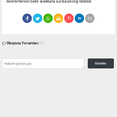
denetimlerinin belirli aralıklarla sürdürüleceği bildirildi.
Okuyucu Yorumları
(0)
Gönder
Yorum yazarak Topluluk Kuralları’nı kabul etmiş bulunuyor ve bolbolhaber.com
sitesine yaptığınız yorumunuzla ilgili doğrudan veya dolaylı tüm sorumluluğu tek
başınıza üstleniyorsunuz. Yazılan tüm yorumlardan site yönetimi hiçbir şekilde
sorumlu tutulamaz.