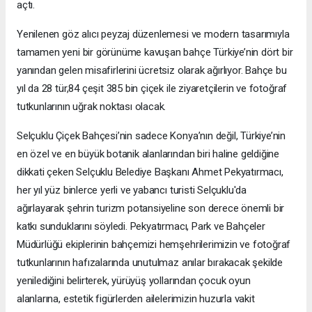
açtı.
Yenilenen göz alıcı peyzaj düzenlemesi ve modern tasarımıyla
tamamen yeni bir görünüme kavuşan bahçe Türkiye’nin dört bir
yanından gelen misafirlerini ücretsiz olarak ağırlıyor. Bahçe bu
yıl da 28 tür,84 çeşit 385 bin çiçek ile ziyaretçilerin ve fotoğraf
tutkunlarının uğrak noktası olacak.
Selçuklu Çiçek Bahçesi’nin sadece Konya’nın değil, Türkiye’nin
en özel ve en büyük botanik alanlarından biri haline geldiğine
dikkati çeken Selçuklu Belediye Başkanı Ahmet Pekyatırmacı,
her yıl yüz binlerce yerli ve yabancı turisti Selçuklu'da
ağırlayarak şehrin turizm potansiyeline son derece önemli bir
katkı sunduklarını söyledi. Pekyatırmacı, Park ve Bahçeler
Müdürlüğü ekiplerinin bahçemizi hemşehrilerimizin ve fotoğraf
tutkunlarının hafızalarında unutulmaz anılar bırakacak şekilde
yenilediğini belirterek, yürüyüş yollarından çocuk oyun
alanlarına, estetik figürlerden ailelerimizin huzurla vakit