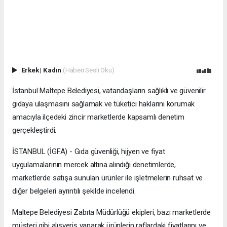
Erkek
|
Kadın
(Haberi Sesli Oku)
İstanbul Maltepe Belediyesi, vatandaşların sağlıklı ve güvenilir
gıdaya ulaşmasını sağlamak ve tüketici haklarını korumak
amacıyla ilçedeki zincir marketlerde kapsamlı denetim
gerçekleştirdi.
İSTANBUL (İGFA) - Gıda güvenliği, hijyen ve fiyat
uygulamalarının mercek altına alındığı denetimlerde,
marketlerde satışa sunulan ürünler ile işletmelerin ruhsat ve
diğer belgeleri ayrıntılı şekilde incelendi.
Maltepe Belediyesi Zabıta Müdürlüğü ekipleri, bazı marketlerde
müşteri gibi alışveriş yaparak ürünlerin raflardaki fiyatlarını ve