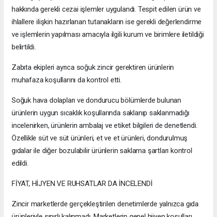
hakkında gerekli cezai işlemler uygulandı. Tespit edilen ürün ve
ihlallere ilişkin hazırlanan tutanakların ise gerekli değerlendirme
ve işlemlerin yapılması amacıyla ilgili kurum ve birimlere iletildiği
belirtildi.
Zabıta ekipleri ayrıca soğuk zincir gerektiren ürünlerin
muhafaza koşullarını da kontrol etti.
Soğuk hava dolapları ve dondurucu bölümlerde bulunan
ürünlerin uygun sıcaklık koşullarında saklanıp saklanmadığı
incelenirken, ürünlerin ambalaj ve etiket bilgileri de denetlendi.
Özellikle süt ve süt ürünleri, et ve et ürünleri, dondurulmuş
gıdalar ile diğer bozulabilir ürünlerin saklama şartları kontrol
edildi.
FİYAT, HİJYEN VE RUHSATLAR DA İNCELENDİ
Zincir marketlerde gerçekleştirilen denetimlerde yalnızca gıda
ürünleriyle sınırlı kalınmadı. Marketlerin genel hijyen koşulları,