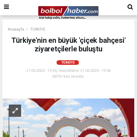
Anasayfa
TÜRKİYE
Türkiye'nin en büyük 'çiçek bahçesi'
ziyaretçilerle buluştu
TÜRKİYE
21.06.2026 - 15:36, Güncelleme: 21.06.2026 - 15:36
6872+ kez okundu.