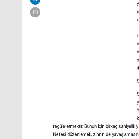
y
s
o
P
d
d
s
i
S
y
Y
k
regüle etmektir. Bunun için birkaç saniyelik
Nefesi düzenlemek, zihnin de yavaşlamasına y