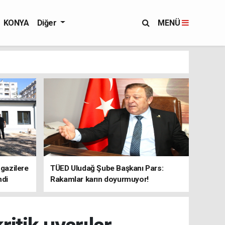
KONYA
Diğer
MENÜ
 gazilere
TÜED Uludağ Şube Başkanı Pars:
ndi
Rakamlar karın doyurmuyor!