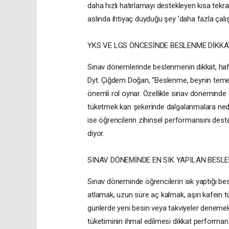
daha hızlı hatırlamayı destekleyen kısa tek
aslında ihtiyaç duyduğu şey ‘daha fazla çalışma
YKS VE LGS ÖNCESİNDE BESLENME DİKK
Sınav dönemlerinde beslenmenin dikkat, haf
Dyt. Çiğdem Doğan, “Beslenme, beynin temel
önemli rol oynar. Özellikle sınav döneminde 
tüketmek kan şekerinde dalgalanmalara neden
ise öğrencilerin zihinsel performansını destekl
diyor.
SINAV DÖNEMİNDE EN SIK YAPILAN BESL
Sınav döneminde öğrencilerin sık yaptığı be
atlamak, uzun süre aç kalmak, aşırı kafein t
günlerde yeni besin veya takviyeler denemek
tüketiminin ihmal edilmesi dikkat performansın