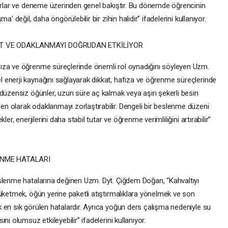
rarlar ve deneme üzerinden genel bakıştır. Bu dönemde öğrencinin
' değil, daha öngörülebilir bir zihin halidir” ifadelerini kullanıyor.
AT VE ODAKLANMAYI DOĞRUDAN ETKİLİYOR
ıza ve öğrenme süreçlerinde önemli rol oynadığını söyleyen Uzm.
 enerji kaynağını sağlayarak dikkat, hafıza ve öğrenme süreçlerinde
düzensiz öğünler, uzun süre aç kalmak veya aşırı şekerli besin
 olarak odaklanmayı zorlaştırabilir. Dengeli bir beslenme düzeni
er, enerjilerini daha stabil tutar ve öğrenme verimliliğini artırabilir”
ENME HATALARI
slenme hatalarına değinen Uzm. Dyt. Çiğdem Doğan, “Kahvaltıyı
üketmek, öğün yerine paketli atıştırmalıklara yönelmek ve son
 en sık görülen hatalardır. Ayrıca yoğun ders çalışma nedeniyle su
ı olumsuz etkileyebilir” ifadelerini kullanıyor.