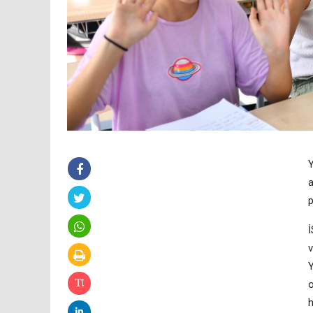
Y
a
p
İ
v
Y
o
h