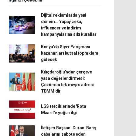
İlginizi Çekebilir
Dijital reklamlarda yeni
dönem... Yapay zekâ,
influencer ve indirim
kampanyalarına sıkı kurallar
Konya’da Siyer Yarışması
kazananları kutsal topraklara
gidecek
Kılıçdaroğlu'ndan çerçeve
yasa değerlendirmesi:
Çözümün tek meşru adresi
TBMM'dir
LGS tercihlerinde 'Rota
Maarif'e yoğun ilgi
İletişim Başkanı Duran: Barış
çabalarını sabote eden