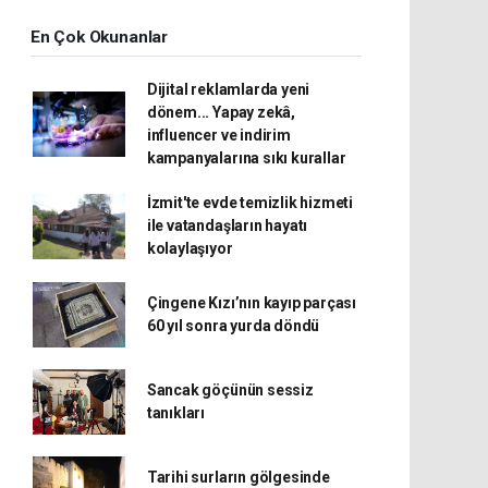
En Çok Okunanlar
Dijital reklamlarda yeni
dönem... Yapay zekâ,
influencer ve indirim
kampanyalarına sıkı kurallar
İzmit'te evde temizlik hizmeti
ile vatandaşların hayatı
kolaylaşıyor
Çingene Kızı’nın kayıp parçası
60 yıl sonra yurda döndü
Sancak göçünün sessiz
tanıkları
Tarihi surların gölgesinde