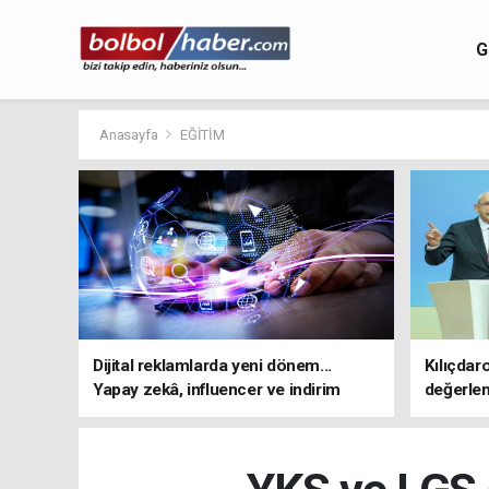
G
Anasayfa
EĞİTİM
Dijital reklamlarda yeni dönem...
Kılıçdar
Yapay zekâ, influencer ve indirim
değerle
kampanyalarına sıkı kurallar
adresi 