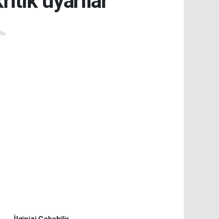
tik uyarılar
du.