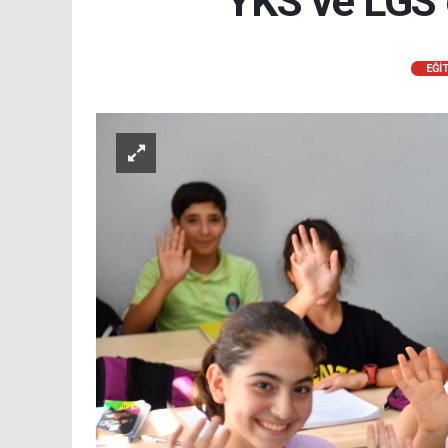
YKS ve LGS 
EĞİ