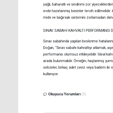
yağlı, baharatlı ve sindirimi zor yiyeceklerden
evde hazırlanmış besinler tercih edilmelidir
mide ve bağırsak sistemini zorlamadan denge
SINAV SABAHI KAHVALTI PERFORMANSI 
Sınav sabahında yapılan beslenme hataların
Doğan, “Sınav sabahı kahvaltıyı atlamak, aşı
performansı olumsuz etkileyebilir. İdeal kahva
arada bulunmalıdır. Örneğin; haşlanmış yumur
sebzeler, birkaç adet ceviz veya badem ile ist
kullanıyor.
Okuyucu Yorumları
(0)