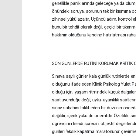
genellikle panik anında geleceğe ya da olum
önündeki soruya, sorunun tek bir kısmına od
zihinsel yükü azaltır. Üçüncü adım, kontrol a
bunu bir tehdit olarak değil, geçici bir tık
hakkının olduğunu kendine hatırlatması rahatl
SON GÜNLERDE RUTİNİ KORUMAK KRİTİK 
Sınava sayılı günler kala günlük rutinlerde 
olduğunu ifade eden Klinik Psikolog Yulet P
olduğu için, yaşam ritmindeki küçük dalgalan
saat uyunduğu değil, uyku-uyanıklık saatleri
sınav sabahını taklit eden bir düzenin öncede
değildir; içerik yükü de önemlidir. Özellikle 
öğrencinin kendi sürecini objektif değerlendi
günleri ‘eksik kapatma maratonuna' çevirmekti