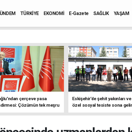
ÜNDEM
TÜRKİYE
EKONOMİ
E-Gazete
SAĞLIK
YAŞAM
oğlu'ndan çerçeve yasa
Eskişehir’de şehit yakınları ve
ndirmesi: Çözümün tek meşru
özel sosyal tesiste sona geli
TBMM'dir