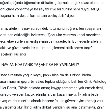
oğunlaştığında öğrencinin dikkatini çalışmaktan çok olası olumsuz
onuçlara yöneltmeye başlayabilir ve bu durum hem duygusal iyi
luşunu hem de performansını etkileyebilir” diyor.
amir, ailelerin sınav sürecindeki tutumunun öğrencilerin başarısını
oğrudan etkilediğini belirterek, “Çocuklar yalnızca kendi streslerini
eğil, ebeveynlerinin endişelerini de hissedebilir. Bu nedenle ailelerin
akin ve güven verici bir tutum sergilemesi kritik önem taşır”
fadelerini kullandı.
SINAV ANINDA PANİK YAŞANIRSA NE YAPILMALI?
ınav sırasında yoğun kaygı, panik hissi ya da zihinsel blokaj
aşanmasının geçici bir stres tepkisi olduğunu belirten Klinik Psikolog
ulet Pamir, “Böyle anlarda amaç kaygıyı tamamen yok etmek değil,
ontrolü yeniden küçük adımlarla geri kazanmaktır. İlk adım bedeni
 yavaş ve derin nefes almak, bedene ‘şu an güvendeyim' mesajı verir.
ardımcı olur. İkinci adım dikkati yeniden ‘şu ana' getirmektir. Zihin