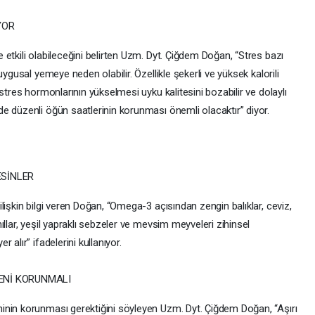
YOR
etkili olabileceğini belirten Uzm. Dyt. Çiğdem Doğan, “Stres bazı
ygusal yemeye neden olabilir. Özellikle şekerli ve yüksek kalorili
stres hormonlarının yükselmesi uyku kalitesini bozabilir ve dolaylı
e düzenli öğün saatlerinin korunması önemli olacaktır” diyor.
ESİNLER
lişkin bilgi veren Doğan, “Omega-3 açısından zengin balıklar, ceviz,
llar, yeşil yapraklı sebzeler ve mevsim meyveleri zihinsel
alır” ifadelerini kullanıyor.
ENİ KORUNMALI
inin korunması gerektiğini söyleyen Uzm. Dyt. Çiğdem Doğan, “Aşırı