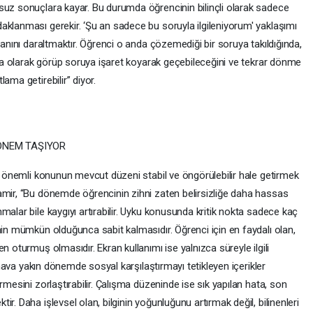
suz sonuçlara kayar. Bu durumda öğrencinin bilinçli olarak sadece
aklanması gerekir. ‘Şu an sadece bu soruyla ilgileniyorum' yaklaşımı
lanını daraltmaktır. Öğrenci o anda çözemediği bir soruya takıldığında,
anma olarak görüp soruya işaret koyarak geçebileceğini ve tekrar dönme
ama getirebilir” diyor.
ÖNEM TAŞIYOR
en önemli konunun mevcut düzeni stabil ve öngörülebilir hale getirmek
amir, “Bu dönemde öğrencinin zihni zaten belirsizliğe daha hassas
malar bile kaygıyı artırabilir. Uyku konusunda kritik nokta sadece kaç
nin mümkün olduğunca sabit kalmasıdır. Öğrenci için en faydalı olan,
n oturmuş olmasıdır. Ekran kullanımı ise yalnızca süreyle ilgili
sınava yakın dönemde sosyal karşılaştırmayı tetikleyen içerikler
rmesini zorlaştırabilir. Çalışma düzeninde ise sık yapılan hata, son
r. Daha işlevsel olan, bilginin yoğunluğunu artırmak değil, bilinenleri