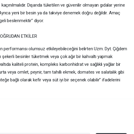
 kaçınılmalıdır. Dışarıda tüketilen ve güvenilir olmayan gıdalar yerine
. Ayrıca yeni bir besin ya da takviye denemek doğru değildir. Amaç
li beslenmektir” diyor.
DOĞRUDAN ETKİLER
ın performansı olumsuz etkileyebileceğini belirten Uzm. Dyt. Çiğdem
rı şekerli besinler tüketmek veya çok ağır bir kahvaltı yapmak
ltıda kaliteli protein, kompleks karbonhidrat ve sağlıklı yağlar bir
ta veya omlet, peynir, tam tahıllı ekmek, domates ve salatalık gibi
eğe bağlı olarak kefir veya süt iyi bir seçenek olabilir” ifadelerini