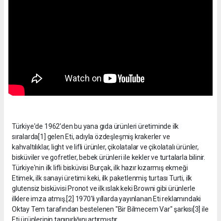
Türkiye'de 1962'den bu yana gıda ürünleri üretiminde ilk
sıralarda[1] gelen Eti, adıyla özdeşleşmiş krakerler ve
kahvaltılıklar, light ve lifli ürünler, çikolatalar ve çikolatalı ürünler,
bisküviler ve gofretler, bebek ürünleri ile kekler ve turtalarla bilinir.
Türkiye'nin ilk lifli bisküvisi Burçak, ilk hazır kızarmış ekmeği
Etimek, ilk sanayi üretimi keki, ilk paketlenmiş turtası Turti, ilk
glutensiz bisküvisi Pronot ve ilk ıslak keki Browni gibi ürünlerle
ilklere imza atmış.[2] 1970'li yıllarda yayınlanan Eti reklamındaki
Oktay Tem tarafından bestelenen "Bir Bilmecem Var" şarkısı[3] ile
Eti ürünlerinin tanınırlığını artırmıştır.