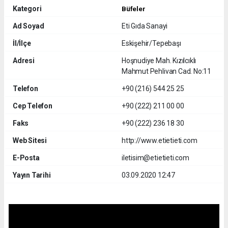
Kategori
Büfeler
Ad Soyad
Eti Gıda Sanayi
İl/İlçe
Eskişehir/Tepebaşı
Adresi
Hoşnudiye Mah. Kızılcıklı
Mahmut Pehlivan Cad. No:11
Telefon
+90 (216) 544 25 25
Cep Telefon
+90 (222) 211 00 00
Faks
+90 (222) 236 18 30
Web Sitesi
http://www.etietieti.com
E-Posta
iletisim@etietieti.com
Yayın Tarihi
03.09.2020 12:47