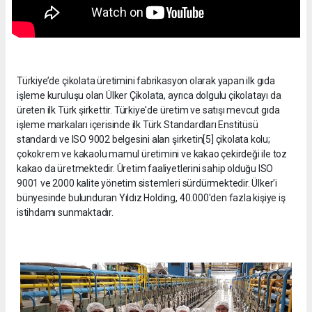
Türkiye’de çikolata üretimini fabrikasyon olarak yapan ilk gıda
işleme kuruluşu olan Ülker Çikolata, ayrıca dolgulu çikolatayı da
üreten ilk Türk şirkettir. Türkiye'de üretim ve satışı mevcut gıda
işleme markaları içerisinde ilk Türk Standardları Enstitüsü
standardı ve ISO 9002 belgesini alan şirketin[5] çikolata kolu;
çokokrem ve kakaolu mamul üretimini ve kakao çekirdeği ile toz
kakao da üretmektedir. Üretim faaliyetlerini sahip olduğu ISO
9001 ve 2000 kalite yönetim sistemleri sürdürmektedir. Ülker'i
bünyesinde bulunduran Yıldız Holding, 40.000'den fazla kişiye iş
istihdamı sunmaktadır.