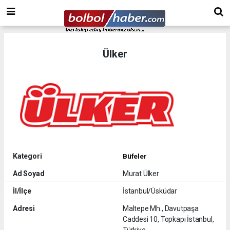
Ülker
Kategori
Büfeler
Ad Soyad
Murat Ülker
İl/İlçe
İstanbul/Üsküdar
Adresi
Maltepe Mh., Davutpaşa
Caddesi 10, Topkapı İstanbul,
Türkiye