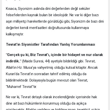
Kısaca, Siyonizm aslında dini değerlerden değil seküler
felsefelerden kaynak bulan bir ideolojidir. Ne var ki diğer bazı
aşırı milliyetçi hareketlerde görüldüğü gibi, Siyonizm de bazı dini
değerleri kendi menfaatleri doğrultusunda kullanmaya
kalkışmıştır.
Tevrat'
ı
n Siyonistler Taraf
ı
ndan Yanl
ış
Yorumlanmas
ı
"Gerçek şu ki, Biz Tevrat’
ı
, içinde bir hidayet ve nur olarak
indirdik.."
(Maide Suresi, 44) ayetiyle bildirildiği gibi. Tevrat,
Allah'ın Hz. Musa'ya vahyetmiş olduğu kutsal kitaptır. Ancak
Kuran'da Tevrat'ın sonradan tahrif edilmiş olduğu da
bildirilmektedir. Dolayısıyla bugün mevcut olan Tevrat,
"Muharref Tevrat"tır.
Ne var ki, Tevrat detaylı olarak incelendiğinde içerisinde hak
dine ait bazı hükümlerin korunmuş olduğu da açıkça
görülecektir. Allah'ın varlığına ve birliğine iman, tevekkül, şükür,