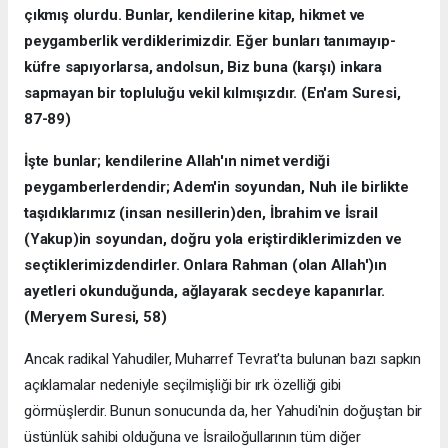
ç
ı
km
ış
olurdu. Bunlar, kendilerine kitap, hikmet ve
peygamberlik verdiklerimizdir. E
ğ
er bunlar
ı
tan
ı
may
ı
p-
küfre sap
ı
yorlarsa, andolsun, Biz buna (karşı) inkara
sapmayan bir toplulu
ğ
u vekil k
ı
lm
ışı
zd
ı
r. (En'am Suresi,
87-89)
İş
te bunlar; kendilerine Allah'
ı
n nimet verdi
ğ
i
peygamberlerdendir; Adem'in soyundan, Nuh ile birlikte
taşıd
ı
klar
ı
m
ı
z (insan nesillerin)den,
İ
brahim ve
İ
srail
(Yakup)in soyundan, do
ğ
ru yola eriştirdiklerimizden ve
seçtiklerimizdendirler. Onlara Rahman (olan Allah')
ı
n
ayetleri okundu
ğ
unda, a
ğ
layarak secdeye kapan
ı
rlar.
(Meryem Suresi, 58)
Ancak radikal Yahudiler, Muharref Tevrat'ta bulunan bazı sapkın
açıklamalar nedeniyle seçilmişliği bir ırk özelliği gibi
görmüşlerdir. Bunun sonucunda da, her Yahudi'nin doğuştan bir
üstünlük sahibi olduğuna ve İsrailoğullarının tüm diğer