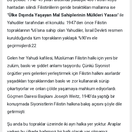
haritadan silindi. Filistinlilerin geride bıraktıkları mallarına ise
"Ülke D
ışı
nda Yaşayan Mal Sahiplerinin Mülkleri Yasas
ı
"
ile
Yahudiler tarafından el konuldu. 1947'den önce Filistin
topraklarının %6'sına sahip olan Yahudiler, İsrail Devleti resmen
kurulduğunda tüm toprakların yaklaşık %90'ını ele
geçirmişlerdi.22
Gelen her Yahudi kafilesi, Müslüman Filistin halkı için yeni bir
zulüm, baskı ve şiddet anlamı taşıyordu. Çünkü Siyonist
örgütler yeni gelenleri yerleştirmek için Filistin halkını asırlardır
yaşadıkları topraklarından baskı ve zor kullanarak sürüp
çıkartıyorlar ve onları çölde yaşamaya mahkum ediyorlardı.
Göçmen Dairesi Başkanı Joseph Weitz, 1940'da yaptığı bir
konuşmada Siyonistlerin Filistin halkına bakış açısını şöyle dile
getirmişti:
Şu anda bu topraklar üzerinde iki ayrı halka yer yoktur. Araplar
varken bu ülkede bağımsız bir halk olarak var olmamız