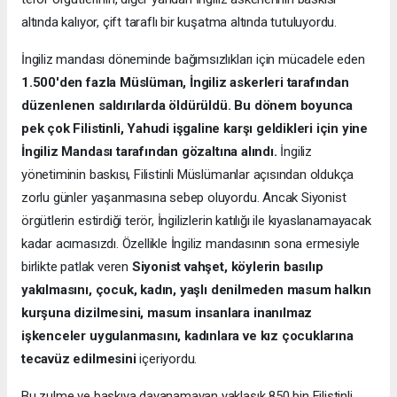
altında kalıyor, çift taraflı bir kuşatma altında tutuluyordu.
İngiliz mandası döneminde bağımsızlıkları için mücadele eden
1.500'den fazla Müslüman,
İ
ngiliz askerleri taraf
ı
ndan
düzenlenen sald
ı
r
ı
larda öldürüldü. Bu dönem boyunca
pek çok Filistinli, Yahudi işgaline karşı geldikleri için yine
İ
ngiliz Mandas
ı
taraf
ı
ndan gözalt
ı
na al
ı
nd
ı
.
İngiliz
yönetiminin baskısı, Filistinli Müslümanlar açısından oldukça
zorlu günler yaşanmasına sebep oluyordu. Ancak Siyonist
örgütlerin estirdiği terör, İngilizlerin katılığı ile kıyaslanamayacak
kadar acımasızdı. Özellikle İngiliz mandasının sona ermesiyle
birlikte patlak veren
Siyonist vahşet, köylerin bas
ı
l
ı
p
yak
ı
lmas
ı
n
ı
, çocuk, kad
ı
n, yaşl
ı
denilmeden masum halk
ı
n
kurşuna dizilmesini, masum insanlara inan
ı
lmaz
işkenceler uygulanmas
ı
n
ı
, kad
ı
nlara ve k
ı
z çocuklar
ı
na
tecavüz edilmesini
içeriyordu.
Bu zulme ve baskıya dayanamayan yaklaşık 850 bin Filistinli