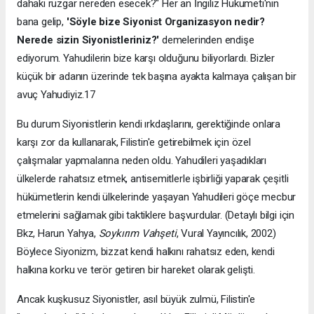
dahaki rüzgar nereden esecek?" Her an İngiliz Hükümeti'nin
bana gelip,
'Söyle bize Siyonist Organizasyon nedir?
Nerede sizin Siyonistleriniz?'
demelerinden endişe
ediyorum. Yahudilerin bize karşı olduğunu biliyorlardı. Bizler
küçük bir adanın üzerinde tek başına ayakta kalmaya çalışan bir
avuç Yahudiyiz.17
Bu durum Siyonistlerin kendi ırkdaşlarını, gerektiğinde onlara
karşı zor da kullanarak, Filistin'e getirebilmek için özel
çalışmalar yapmalarına neden oldu. Yahudileri yaşadıkları
ülkelerde rahatsız etmek, antisemitlerle işbirliği yaparak çeşitli
hükümetlerin kendi ülkelerinde yaşayan Yahudileri göçe mecbur
etmelerini sağlamak gibi taktiklere başvurdular. (Detaylı bilgi için
Bkz, Harun Yahya,
Soyk
ı
r
ı
m Vahşeti
, Vural Yayıncılık, 2002)
Böylece Siyonizm, bizzat kendi halkını rahatsız eden, kendi
halkına korku ve terör getiren bir hareket olarak gelişti.
Ancak kuşkusuz Siyonistler, asıl büyük zulmü, Filistin'e