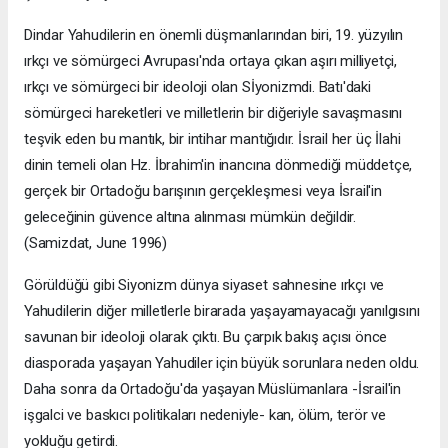
Dindar Yahudilerin en önemli düşmanlarından biri, 19. yüzyılın
ırkçı ve sömürgeci Avrupası'nda ortaya çıkan aşırı milliyetçi,
ırkçı ve sömürgeci bir ideoloji olan Sİyonizmdi. Batı'daki
sömürgeci hareketleri ve milletlerin bir diğeriyle savaşmasını
teşvik eden bu mantık, bir intihar mantığıdır. İsrail her üç İlahi
dinin temeli olan Hz. İbrahim'in inancına dönmediği müddetçe,
gerçek bir Ortadoğu barışının gerçekleşmesi veya İsrail'in
geleceğinin güvence altına alınması mümkün değildir.
(Samizdat, June 1996)
Görüldüğü gibi Siyonizm dünya siyaset sahnesine ırkçı ve
Yahudilerin diğer milletlerle birarada yaşayamayacağı yanılgısını
savunan bir ideoloji olarak çıktı. Bu çarpık bakış açısı önce
diasporada yaşayan Yahudiler için büyük sorunlara neden oldu.
Daha sonra da Ortadoğu'da yaşayan Müslümanlara -İsrail'in
işgalci ve baskıcı politikaları nedeniyle- kan, ölüm, terör ve
yokluğu getirdi.