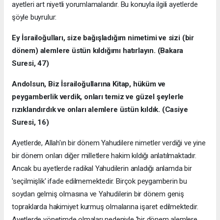
ayetleri art niyetli yorumlamalarıdır. Bu konuyla ilgili ayetlerde
şöyle buyrulur:
Ey
İ
srailo
ğ
ullar
ı
, size ba
ğış
lad
ığı
m nimetimi ve sizi (bir
dönem) alemlere üstün k
ı
ld
ığı
m
ı
hat
ı
rlay
ı
n. (Bakara
Suresi, 47)
Andolsun, Biz
İ
srailo
ğ
ullar
ı
na Kitap, hüküm ve
peygamberlik verdik, onlar
ı
temiz ve güzel şeylerle
r
ı
z
ı
kland
ı
rd
ı
k ve onlar
ı
alemlere üstün k
ı
ld
ı
k. (Casiye
Suresi, 16)
Ayetlerde, Allah'ın bir dönem Yahudilere nimetler verdiği ve yine
bir dönem onları diğer milletlere hakim kıldığı anlatılmaktadır.
Ancak bu ayetlerde radikal Yahudilerin anladığı anlamda bir
'seçilmişlik' ifade edilmemektedir. Birçok peygamberin bu
soydan gelmiş olmasına ve Yahudilerin bir dönem geniş
topraklarda hakimiyet kurmuş olmalarına işaret edilmektedir.
Ayetlerde yönetimde olmaları nedeniyle 'bir dönem alemlere