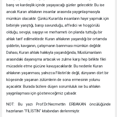
barış ve kardeşlik içinde yaşayacağı günler gelecektir. Bu ise
ancak Kuran ahlakının insanlar arasında yaygınlaşmasıyla
mümkün olacaktır. Çünkü Kuran'da insanların hayır yapmak için
birbiriyle yarıştığı, barışı savunduğu, affedici ve hoşgörülü
olduğu, sevgiyi, saygıyı ve merhameti ön planda tuttuğu bir
ahlak tarif edilmektedir. Kuran ahlakının yaşandığı bir ortamda
şiddetin, kavganın, çatışmanın barınması mümkün değildir.
Dahası, Kuran ahlakı hakkıyla yaşandığında, Müslümanların
arasındaki dayanışma artacak ve zulme karşı hep birlikte fikri
mücadele etme gücüne kavuşacaklardır. Bu nedenle Kuran
ahlakının yaşanması, yalnızca Filistin'de değil, dünyanın dört bir
köşesinde yaşanan zülümlerin de sona ermesinin yolunu
açacaktır. Burada bizlere düşen sorumluluk ise bu ahlakın
yaygınlaşması için göstereceğimiz çabadır.
NOT: Bu yazı Prof.Dr.Necmettin ERBAKAN öncülüğünde
hazırlanan "FİLİSTİN" kitabından derlenmiştir.