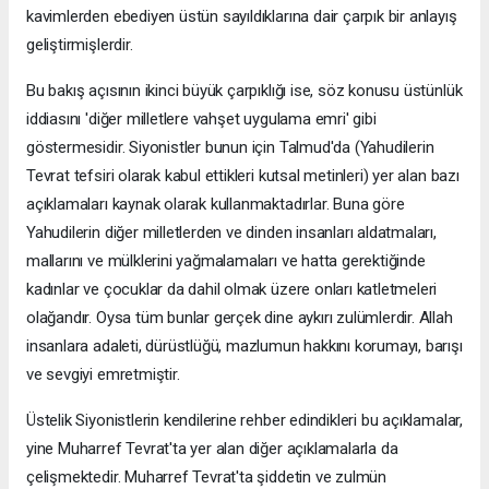
kavimlerden ebediyen üstün sayıldıklarına dair çarpık bir anlayış
geliştirmişlerdir.
Bu bakış açısının ikinci büyük çarpıklığı ise, söz konusu üstünlük
iddiasını 'diğer milletlere vahşet uygulama emri' gibi
göstermesidir. Siyonistler bunun için Talmud'da (Yahudilerin
Tevrat tefsiri olarak kabul ettikleri kutsal metinleri) yer alan bazı
açıklamaları kaynak olarak kullanmaktadırlar. Buna göre
Yahudilerin diğer milletlerden ve dinden insanları aldatmaları,
mallarını ve mülklerini yağmalamaları ve hatta gerektiğinde
kadınlar ve çocuklar da dahil olmak üzere onları katletmeleri
olağandır. Oysa tüm bunlar gerçek dine aykırı zulümlerdir. Allah
insanlara adaleti, dürüstlüğü, mazlumun hakkını korumayı, barışı
ve sevgiyi emretmiştir.
Üstelik Siyonistlerin kendilerine rehber edindikleri bu açıklamalar,
yine Muharref Tevrat'ta yer alan diğer açıklamalarla da
çelişmektedir. Muharref Tevrat'ta şiddetin ve zulmün