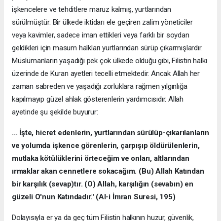
işkencelere ve tehditlere maruz kalmış, yurtlarından
sürülmüştür. Bir ülkede iktidarı ele geçiren zalim yöneticiler
veya kavimler, sadece iman ettikleri veya farklı bir soydan
geldikleri için masum halkları yurtlarından sürüp çıkarmışlardır.
Müslümanların yaşadığı pek çok ülkede olduğu gibi, Filistin halkı
üzerinde de Kuran ayetleri tecelli etmektedir. Ancak Allah her
zaman sabreden ve yaşadığı zorluklara rağmen yılgınlığa
kapılmayıp güzel ahlak gösterenlerin yardımcısıdır. Allah
ayetinde şu şekilde buyurur:
...
İş
te, hicret edenlerin, yurtlar
ı
ndan sürülüp-ç
ı
kar
ı
lanlar
ı
n
ve yolumda işkence görenlerin, çarp
ışı
p öldürülenlerin,
mutlaka kötülüklerini örtece
ğ
im ve onlar
ı
, altlar
ı
ndan
ı
rmaklar akan cennetlere sokaca
ğı
m. (Bu) Allah Kat
ı
ndan
bir karşıl
ı
k (sevap)t
ı
r. (O) Allah, karşıl
ığı
n (sevab
ı
n) en
güzeli O'nun Kat
ı
ndad
ı
r." (Al-i
İ
mran Suresi, 195)
Dolayısıyla er ya da geç tüm Filistin halkının huzur, güvenlik,