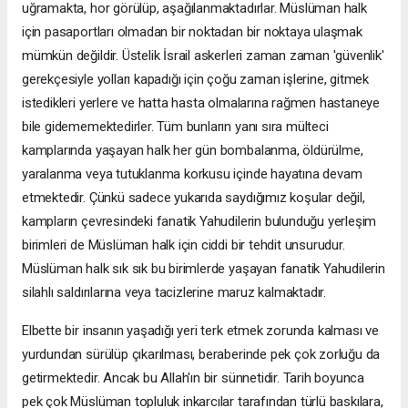
uğramakta, hor görülüp, aşağılanmaktadırlar. Müslüman halk
için pasaportları olmadan bir noktadan bir noktaya ulaşmak
mümkün değildir. Üstelik İsrail askerleri zaman zaman 'güvenlik'
gerekçesiyle yolları kapadığı için çoğu zaman işlerine, gitmek
istedikleri yerlere ve hatta hasta olmalarına rağmen hastaneye
bile gidememektedirler. Tüm bunların yanı sıra mülteci
kamplarında yaşayan halk her gün bombalanma, öldürülme,
yaralanma veya tutuklanma korkusu içinde hayatına devam
etmektedir. Çünkü sadece yukarıda saydığımız koşular değil,
kampların çevresindeki fanatik Yahudilerin bulunduğu yerleşim
birimleri de Müslüman halk için ciddi bir tehdit unsurudur.
Müslüman halk sık sık bu birimlerde yaşayan fanatik Yahudilerin
silahlı saldırılarına veya tacizlerine maruz kalmaktadır.
Elbette bir insanın yaşadığı yeri terk etmek zorunda kalması ve
yurdundan sürülüp çıkarılması, beraberinde pek çok zorluğu da
getirmektedir. Ancak bu Allah'ın bir sünnetidir. Tarih boyunca
pek çok Müslüman topluluk inkarcılar tarafından türlü baskılara,