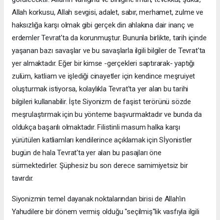
Allah korkusu, Allah sevgisi, adalet, sabır, merhamet, zulme ve
haksızlığa karşı olmak gibi gerçek din ahlakına dair inanç ve
erdemler Tevrat'ta da korunmuştur. Bununla birlikte, tarih içinde
yaşanan bazı savaşlar ve bu savaşlarla ilgili bilgiler de Tevrat'ta
yer almaktadır. Eğer bir kimse -gerçekleri saptırarak- yaptığı
zulüm, katliam ve işlediği cinayetler için kendince meşruiyet
oluşturmak istiyorsa, kolaylıkla Tevrat'ta yer alan bu tarihi
bilgileri kullanabilir. İşte Siyonizm de faşist terörünü sözde
meşrulaştırmak için bu yönteme başvurmaktadır ve bunda da
oldukça başarılı olmaktadır. Filistinli masum halka karşı
yürütülen katliamları kendilerince açıklamak için Sİyonistler
bugün de hala Tevrat'ta yer alan bu pasajları öne
sürmektedirler. Şüphesiz bu son derece samimiyetsiz bir
tavırdır.
Siyonizmin temel dayanak noktalarından birisi de Allah'ın
Yahudilere bir dönem vermiş olduğu "seçilmiş"lik vasfıyla ilgili