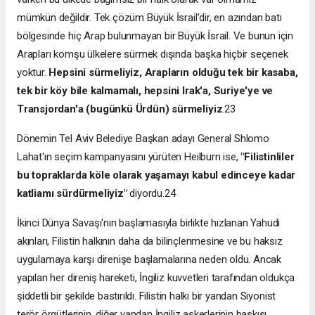
mümkün değildir. Tek çözüm Büyük İsrail'dir, en azından batı
bölgesinde hiç Arap bulunmayan bir Büyük İsrail. Ve bunun için
Arapları komşu ülkelere sürmek dışında başka hiçbir seçenek
yoktur.
Hepsini sürmeliyiz, Araplar
ı
n oldu
ğ
u tek bir kasaba,
tek bir köy bile kalmamal
ı
, hepsini Irak'a, Suriye'ye ve
Transjordan'a (bugünkü Ürdün) sürmeliyiz
.23
Dönemin Tel Aviv Belediye Başkan adayı General Shlomo
Lahat'ın seçim kampanyasını yürüten Heilburn ise,
"Filistinliler
bu topraklarda köle olarak yaşamay
ı
kabul edinceye kadar
katliam
ı
sürdürmeliyiz"
diyordu.24
İkinci Dünya Savaşı'nın başlamasıyla birlikte hızlanan Yahudi
akınları, Filistin halkının daha da bilinçlenmesine ve bu haksız
uygulamaya karşı direnişe başlamalarına neden oldu. Ancak
yapılan her direniş hareketi, İngiliz kuvvetleri tarafından oldukça
şiddetli bir şekilde bastırıldı. Filistin halkı bir yandan Siyonist
terör örgütlerinin, diğer yandan İngiliz askerlerinin baskısı