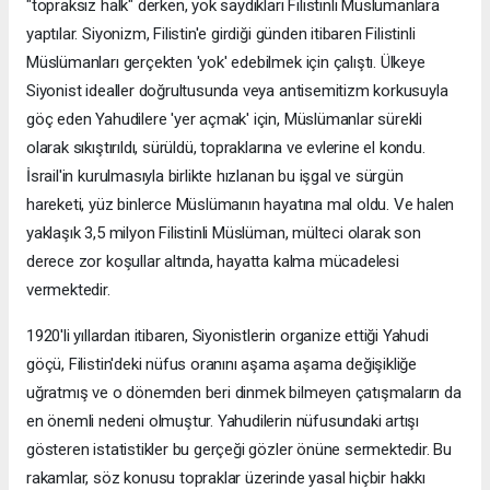
"topraksız halk" derken, yok saydıkları Filistinli Müslümanlara
yaptılar. Siyonizm, Filistin'e girdiği günden itibaren Filistinli
Müslümanları gerçekten 'yok' edebilmek için çalıştı. Ülkeye
Siyonist idealler doğrultusunda veya antisemitizm korkusuyla
göç eden Yahudilere 'yer açmak' için, Müslümanlar sürekli
olarak sıkıştırıldı, sürüldü, topraklarına ve evlerine el kondu.
İsrail'in kurulmasıyla birlikte hızlanan bu işgal ve sürgün
hareketi, yüz binlerce Müslümanın hayatına mal oldu. Ve halen
yaklaşık 3,5 milyon Filistinli Müslüman, mülteci olarak son
derece zor koşullar altında, hayatta kalma mücadelesi
vermektedir.
1920'li yıllardan itibaren, Siyonistlerin organize ettiği Yahudi
göçü, Filistin'deki nüfus oranını aşama aşama değişikliğe
uğratmış ve o dönemden beri dinmek bilmeyen çatışmaların da
en önemli nedeni olmuştur. Yahudilerin nüfusundaki artışı
gösteren istatistikler bu gerçeği gözler önüne sermektedir. Bu
rakamlar, söz konusu topraklar üzerinde yasal hiçbir hakkı