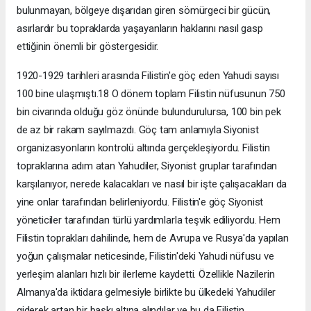
bulunmayan, bölgeye dışarıdan giren sömürgeci bir gücün,
asırlardır bu topraklarda yaşayanların haklarını nasıl gasp
ettiğinin önemli bir göstergesidir.
1920-1929 tarihleri arasında Filistin'e göç eden Yahudi sayısı
100 bine ulaşmıştı.18 O dönem toplam Filistin nüfusunun 750
bin civarında olduğu göz önünde bulundurulursa, 100 bin pek
de az bir rakam sayılmazdı. Göç tam anlamıyla Siyonist
organizasyonların kontrolü altında gerçekleşiyordu. Filistin
topraklarına adım atan Yahudiler, Siyonist gruplar tarafından
karşılanıyor, nerede kalacakları ve nasıl bir işte çalışacakları da
yine onlar tarafından belirleniyordu. Filistin'e göç Siyonist
yöneticiler tarafından türlü yardımlarla teşvik ediliyordu. Hem
Filistin toprakları dahilinde, hem de Avrupa ve Rusya'da yapılan
yoğun çalışmalar neticesinde, Filistin'deki Yahudi nüfusu ve
yerleşim alanları hızlı bir ilerleme kaydetti. Özellikle Nazilerin
Almanya'da iktidara gelmesiyle birlikte bu ülkedeki Yahudiler
giderek artan bir baskı altına alındılar ve bu da Filistin