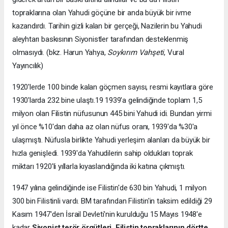
topraklarına olan Yahudi göçüne bir anda büyük bir ivme
kazandırdı. Tarihin gizli kalan bir gerçeği, Nazilerin bu Yahudi
aleyhtarı baskısının Siyonistler tarafından desteklenmiş
olmasıydı. (bkz. Harun Yahya,
Soyk
ı
r
ı
m Vahşeti
, Vural
Yayıncılık)
1920'lerde 100 binde kalan göçmen sayısı, resmi kayıtlara göre
1930'larda 232 bine ulaştı.19 1939'a gelindiğinde toplam 1,5
milyon olan Filistin nüfusunun 445 bini Yahudi idi. Bundan yirmi
yıl önce %10'dan daha az olan nüfus oranı, 1939'da %30'a
ulaşmıştı. Nüfusla birlikte Yahudi yerleşim alanları da büyük bir
hızla genişledi. 1939'da Yahudilerin sahip oldukları toprak
miktarı 1920'li yıllarla kıyaslandığında iki katına çıkmıştı.
1947 yılına gelindiğinde ise Filistin'de 630 bin Yahudi, 1 milyon
300 bin Filistinli vardı. BM tarafından Filistin'in taksim edildiği 29
Kasım 1947'den İsrail Devleti'nin kurulduğu 15 Mayıs 1948'e
kadar
Siyonist terör örgütleri, Filistin topraklar
ı
n
ı
n dörtte