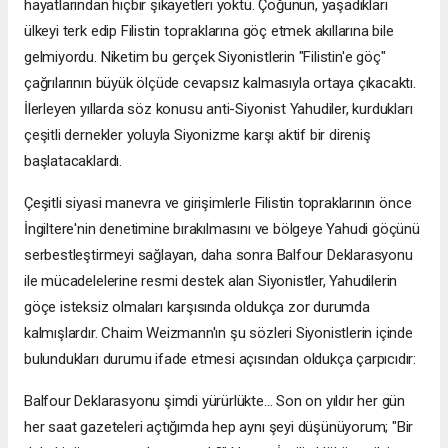
hayatlarından hiçbir şikayetleri yoktu. Çoğunun, yaşadıkları
ülkeyi terk edip Filistin topraklarına göç etmek akıllarına bile
gelmiyordu. Niketim bu gerçek Siyonistlerin "Filistin'e göç"
çağrılarının büyük ölçüde cevapsız kalmasıyla ortaya çıkacaktı.
İlerleyen yıllarda söz konusu anti-Siyonist Yahudiler, kurdukları
çeşitli dernekler yoluyla Siyonizme karşı aktif bir direniş
başlatacaklardı.
Çeşitli siyasi manevra ve girişimlerle Filistin topraklarının önce
İngiltere'nin denetimine bırakılmasını ve bölgeye Yahudi göçünü
serbestleştirmeyi sağlayan, daha sonra Balfour Deklarasyonu
ile mücadelelerine resmi destek alan Siyonistler, Yahudilerin
göçe isteksiz olmaları karşısında oldukça zor durumda
kalmışlardır. Chaim Weizmann'ın şu sözleri Siyonistlerin içinde
bulundukları durumu ifade etmesi açısından oldukça çarpıcıdır:
Balfour Deklarasyonu şimdi yürürlükte... Son on yıldır her gün
her saat gazeteleri açtığımda hep aynı şeyi düşünüyorum; "Bir