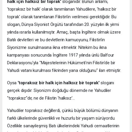
halk için halks
ı
z bir toprak'
sloganıdır. Bunun anlamı,
'topraksız bir halk' olarak tanımlanan Yahudilere, 'halksız bir
toprak' olarak tanımlanan Filistin'in verilmesi gerektiğidir. Bu
slogan, Dünya Siyonist Örgütü tarafından 20. yüzyılın ilk yirmi
yılında ısrarla kullanılmıştır. Amaç, başta İngiltere olmak üzere
Batılı devletleri ve bu devletlerin kamuoyunu, Filistin'in
Siyonizme sunulmasına ikna etmektir. Nitekim bu ikna
kampanyası sonucunda İngiltere 1917 yılında ünlü Balfour
Deklarasyonu'yla "Majestelerinin Hükümeti'nin Filistin'de bir
Yahudi vatanı kurulması fikrinden yana olduğunu" ilan etmiştir.
Oysa
'topraks
ı
z bir halk için halks
ı
z bir toprak'
sloganı
gerçek dışıdır: Siyonizm doğduğu dönemde ne Yahudiler
"topraksız"dır, ne de Filistin 'halksız'...
Yahudiler topraksız değillerdi, çünkü büyük bölümü dünyanın
farklı ülkelerinde güvenlikli ve huzurlu bir yaşam sürüyordu.
Özellikle sanayileşmiş Batı ülkelerindeki Yahudi cemaatlerinin