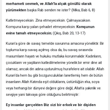
merhameti sevmek, ve Allah'la alçak gönüllü olarak
yürümekten
başka Rab senden ne ister? (Mika, Bab 6, 8)
Katletmeyeceksin. Zina etmeyeceksin. Çalmayacaksın.
Komşuna karşı yalan şehadet etmeyeceksin.
Komşunun
evine tamah etmeyeceksin
; (Çıkış, Bab 20, 13-17)
Kuran'a göre de savaş temelde savunma amacına yöneliktir. Bir
topluma karşı savaş açılmış olsa da, bu savaş sırasında
masumların hayatı ve hukuku mutlaka korunmalıdır. Kadınların,
çocukların ve yaşlıların katledilmelerine yönelik bir emir dine ait
olamaz, ancak din adına uydurulmuş hurafelere ait olabilir. Allah
Kuran'da hem bu gibi bozgunculukları lanetlemiş hem de bütün
insanların Allah Katında eşit olduklarını, üstünlüğün ırka, soya
veya herhangi bir dünyevi değere göre değil, Allah'a yakınlık ve
sevgiye yani takvaya göre olduğunu belirtmiştir:
Ey insanlar gerçekten Biz sizi bir erkek ve bir dişiden