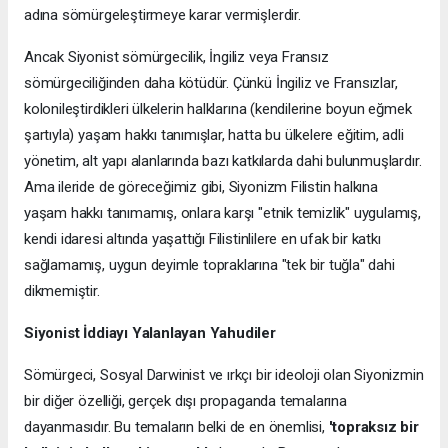
adına sömürgeleştirmeye karar vermişlerdir.
Ancak Siyonist sömürgecilik, İngiliz veya Fransız
sömürgeciliğinden daha kötüdür. Çünkü İngiliz ve Fransızlar,
kolonileştirdikleri ülkelerin halklarına (kendilerine boyun eğmek
şartıyla) yaşam hakkı tanımışlar, hatta bu ülkelere eğitim, adli
yönetim, alt yapı alanlarında bazı katkılarda dahi bulunmuşlardır.
Ama ileride de göreceğimiz gibi, Siyonizm Filistin halkına
yaşam hakkı tanımamış, onlara karşı "etnik temizlik" uygulamış,
kendi idaresi altında yaşattığı Filistinlilere en ufak bir katkı
sağlamamış, uygun deyimle topraklarına "tek bir tuğla" dahi
dikmemiştir.
Siyonist
İ
ddiay
ı
Yalanlayan Yahudiler
Sömürgeci, Sosyal Darwinist ve ırkçı bir ideoloji olan Siyonizmin
bir diğer özelliği, gerçek dışı propaganda temalarına
dayanmasıdır. Bu temaların belki de en önemlisi,
'topraks
ı
z bir