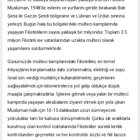
Müslüman, 1948'de evlerini ve yurtlarını geride bırakarak Batı
Şeria ile Gazze Şeridi bölgesine ve Lübnan ve Ürdün sınırına
yerleşti. Bugün hala bu bölgelerdeki mülteci kamplarında
yaşayan Filistinlilerin sayısı yaklaşık bir milyondur. Toplam 3.5
milyon Filistinli ise vatanlarından uzakta mülteci olarak
yaşamlarını sürdürmektedir.
Günümüzde mülteci kamplarındaki Filistinliler, en temel
ihtiyaçlarını karşılamakta dahi zorlanmakta, elektriği ve suyu
İsrail izin verdiği müddetçe kullanabilmekte, geçimlerini
sağlayabilmek için kilometrelerce yol gidip oldukça düşük
maaşla çalışmaktadırlar. İşlerine gitmek veya yakın bir mülteci
kampında yaşayan akrabalarını ziyaret etmek için yola çıkan
Müslüman halk için 10-15 dakikadan uzun sürmeyecek
yolculuklar tam bir kabusa dönüşmektedir. Çünkü sık aralıklarla
kurulmuş olan kontrol noktalarında Filistinliler sürekli kimlik
kontrolünden geçmekte ve her kontrolde sözlü ve fiili tacize