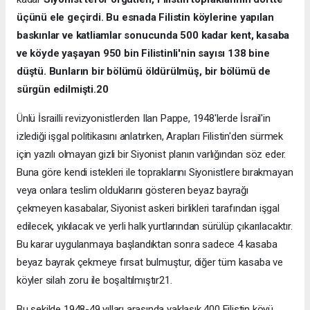
üçünü ele geçirdi. Bu esnada Filistin köylerine yap
ı
lan
bask
ı
nlar ve katliamlar sonucunda 500 kadar kent, kasaba
ve köyde yaşayan 950 bin Filistinli'nin say
ı
s
ı
138 bine
düştü. Bunlar
ı
n bir bölümü öldürülmüş, bir bölümü de
sürgün edilmişti.20
Ünlü İsrailli revizyonistlerden Ilan Pappe, 1948'lerde İsrail'in
izlediği işgal politikasını anlatırken, Arapları Filistin'den sürmek
için yazılı olmayan gizli bir Siyonist planın varlığından söz eder.
Buna göre kendi istekleri ile topraklarını Siyonistlere bırakmayan
veya onlara teslim olduklarını gösteren beyaz bayrağı
çekmeyen kasabalar, Siyonist askeri birlikleri tarafından işgal
edilecek, yıkılacak ve yerli halk yurtlarından sürülüp çıkarılacaktır.
Bu karar uygulanmaya başlandıktan sonra sadece 4 kasaba
beyaz bayrak çekmeye fırsat bulmuştur, diğer tüm kasaba ve
köyler silah zoru ile boşaltılmıştır21.
Bu şekilde 1948-49 yılları arasında yaklaşık 400 Filistin köyü