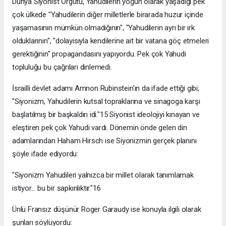
Dünya Siyonist Örgütü, Yahudilerin yoğun olarak yaşadığı pek
çok ülkede "Yahudilerin diğer milletlerle birarada huzur içinde
yaşamasının mümkün olmadığının", "Yahudilerin ayrı bir ırk
olduklarının", "dolayısıyla kendilerine ait bir vatana göç etmeleri
gerektiğinin" propagandasını yapıyordu. Pek çok Yahudi
topluluğu bu çağrıları dinlemedi.
İsrailli devlet adamı Amnon Rubinstein'ın da ifade ettiği gibi;
"Siyonizm, Yahudilerin kutsal topraklarına ve sinagoga karşı
başlatılmış bir başkaldırı idi."15 Siyonist ideolojiyi kınayan ve
eleştiren pek çok Yahudi vardı. Dönemin önde gelen din
adamlarından Haham Hirsch ise Siyonizmin gerçek planını
şöyle ifade ediyordu:
"Siyonizm Yahudileri yalnızca bir millet olarak tanımlamak
istiyor... bu bir sapkınlıktır."16
Ünlü Fransız düşünür Roger Garaudy ise konuyla ilgili olarak
şunları söylüyordu: