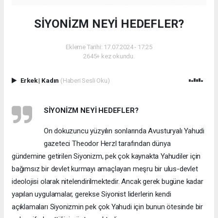
SİYONİZM NEYİ HEDEFLER?
Ekleme Tarihi: 17.07.2024 - 17:25
2645+ kez okundu.
Erkek
|
Kadın
(Haberi Sesli Oku)
S
İ
YON
İ
ZM NEY
İ
HEDEFLER?
On dokuzuncu yüzyılın sonlarında Avusturyalı Yahudi
gazeteci Theodor Herzl tarafından dünya
gündemine getirilen Siyonizm, pek çok kaynakta Yahudiler için
bağımsız bir devlet kurmayı amaçlayan meşru bir ulus-devlet
ideolojisi olarak nitelendirilmektedir. Ancak gerek bugüne kadar
yapılan uygulamalar, gerekse Siyonist liderlerin kendi
açıklamaları Siyonizmin pek çok Yahudi için bunun ötesinde bir