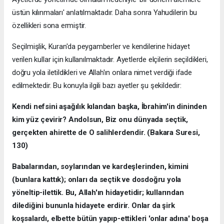
üstün kılınmaları' anlatılmaktadır. Daha sonra Yahudilerin bu
özellikleri sona ermiştir.
Seçilmişlik, Kuran'da peygamberler ve kendilerine hidayet
verilen kullar için kullanılmaktadır. Ayetlerde elçilerin seçildikleri,
doğru yola iletildikleri ve Allah'ın onlara nimet verdiği ifade
edilmektedir. Bu konuyla ilgili bazı ayetler şu şekildedir:
Kendi nefsini aşa
ğı
l
ı
k k
ı
landan başka,
İ
brahim'in dininden
kim yüz çevirir? Andolsun, Biz onu dünyada seçtik,
gerçekten ahirette de O salihlerdendir. (Bakara Suresi,
130)
Babalar
ı
ndan, soylar
ı
ndan ve kardeşlerinden, kimini
(bunlara katt
ı
k); onlar
ı
da seçtik ve dosdo
ğ
ru yola
yöneltip-ilettik. Bu, Allah'
ı
n hidayetidir; kullar
ı
ndan
diledi
ğ
ini bununla hidayete erdirir. Onlar da şirk
koşsalard
ı
, elbette bütün yap
ı
p-ettikleri 'onlar ad
ı
na' boşa