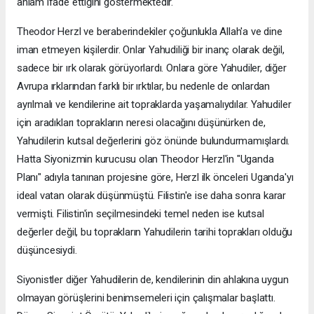
anlam ifade ettiğini göstermektedir.
Theodor Herzl ve beraberindekiler çoğunlukla Allah'a ve dine
iman etmeyen kişilerdir. Onlar Yahudiliği bir inanç olarak değil,
sadece bir ırk olarak görüyorlardı. Onlara göre Yahudiler, diğer
Avrupa ırklarından farklı bir ırktılar, bu nedenle de onlardan
ayrılmalı ve kendilerine ait topraklarda yaşamalıydılar. Yahudiler
için aradıkları toprakların neresi olacağını düşünürken de,
Yahudilerin kutsal değerlerini göz önünde bulundurmamışlardı.
Hatta Siyonizmin kurucusu olan Theodor Herzl'in "Uganda
Planı" adıyla tanınan projesine göre, Herzl ilk önceleri Uganda'yı
ideal vatan olarak düşünmüştü. Filistin'e ise daha sonra karar
vermişti. Filistin'in seçilmesindeki temel neden ise kutsal
değerler değil, bu toprakların Yahudilerin tarihi toprakları olduğu
düşüncesiydi.
Siyonistler diğer Yahudilerin de, kendilerinin din ahlakına uygun
olmayan görüşlerini benimsemeleri için çalışmalar başlattı.