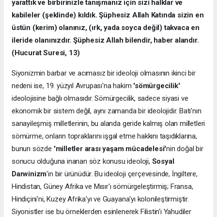
yaratt
ı
k ve birbirinizle tan
ış
man
ı
z için sizi halklar ve
kabileler (şeklinde) k
ı
ld
ı
k. Şüphesiz Allah Kat
ı
nda sizin en
üstün (kerim) olan
ı
n
ı
z, (
ı
rk, yada soyca de
ğ
il) takvaca en
ileride olan
ı
n
ı
zd
ı
r. Şüphesiz Allah bilendir, haber aland
ı
r.
(Hucurat Suresi, 13)
Siyonizmin barbar ve acımasız bir ideoloji olmasının ikinci bir
nedeni ise, 19. yüzyıl Avrupası'na hakim
'sömürgecilik'
ideolojisine bağlı olmasıdır. Sömürgecilik, sadece siyasi ve
ekonomik bir sistem değil, aynı zamanda bir ideolojidir. Batı'nın
sanayileşmiş milletlerinin, bu alanda geride kalmış olan milletleri
sömürme, onların topraklarını işgal etme hakkını taşıdıklarına,
bunun sözde
'milletler aras
ı
yaşam mücadelesi'
nin doğal bir
sonucu olduğuna inanan söz konusu ideoloji,
Sosyal
Darwinizm
'in bir ürünüdür. Bu ideoloji çerçevesinde, İngiltere,
Hindistan, Güney Afrika ve Mısır'ı sömürgeleştirmiş; Fransa,
Hindiçini'ni, Kuzey Afrika'yı ve Guayana'yı kolonileştirmiştir.
Siyonistler ise bu örneklerden esinlenerek Filistin'i Yahudiler