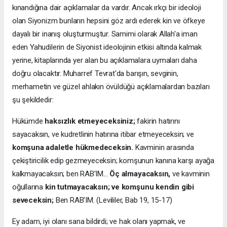
kınandığına dair açıklamalar da vardır. Ancak ırkçı bir ideoloji
olan Siyonizm bunların hepsini göz ardı ederek kin ve öfkeye
dayalı bir inanış oluşturmuştur. Samimi olarak Allah'a iman
eden Yahudilerin de Siyonist ideolojinin etkisi altında kalmak
yerine, kitaplarında yer alan bu açıklamalara uymaları daha
doğru olacaktır. Muharref Tevrat'da barışın, sevginin,
merhametin ve güzel ahlakın övüldüğü açıklamalardan bazıları
şu şekildedir:
Hükümde
haksızlık etmeyeceksiniz;
fakirin hatırını
sayacaksın, ve kudretlinin hatırına itibar etmeyeceksin; ve
komşuna adaletle hükmedeceksin.
Kavminin arasında
çekiştiricilik edip gezmeyeceksin; komşunun kanına karşı ayağa
kalkmayacaksın; ben RAB'IM...
Öç almayacaksın,
ve kavminin
oğullarına
kin tutmayacaksın; ve komşunu kendin gibi
seveceksin;
Ben RAB'IM. (Levililer, Bab 19, 15-17)
Ey adam, iyi olanı sana bildirdi; ve hak olanı yapmak, ve