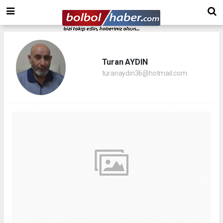
Turan AYDIN
turanaydin36@hotmail.com