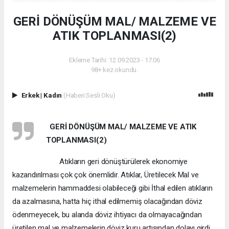
GERİ DÖNÜŞÜM MAL/ MALZEME VE
ATIK TOPLANMASI(2)
Ekleme Tarihi: 12.09.2023 - 17:06
98+ kez okundu.
Erkek
|
Kadın
(Haberi Sesli Oku)
GERİ DÖNÜŞÜM MAL/ MALZEME VE ATIK
TOPLANMASI(2)
Atıkların geri dönüştürülerek ekonomiye
kazandırılması çok çok önemlidir. Atıklar, Üretilecek Mal ve
malzemelerin hammaddesi olabileceği gibi İthal edilen atıkların
da azalmasına, hatta hiç ithal edilmemiş olacağından döviz
ödenmeyecek, bu alanda döviz ihtiyacı da olmayacağından
üretilen mal ve malzemelerin döviz kuru artışından dolayı girdi