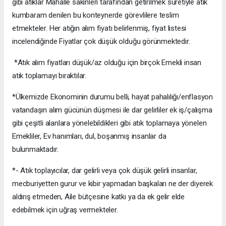
gibi atıklar Mahalle sakinleri tarafından getirilmek suretiyle atık
kumbaram denilen bu konteynerde görevlilere teslim
etmekteler. Her atığın alım fiyatı belirlenmiş, fiyat listesi
incelendiğinde Fiyatlar çok düşük olduğu görünmektedir.
*Atık alım fiyatları düşük/az olduğu için birçok Emekli insan
atık toplamayı bıraktılar.
*Ülkemizde Ekonominin durumu belli, hayat pahalılığı/enflasyon
vatandaşın alım gücünün düşmesi ile dar gelirliler ek iş/çalışma
gibi çeşitli alanlara yönelebildikleri gibi atık toplamaya yönelen
Emekliler, Ev hanımları, dul, boşanmış insanlar da
bulunmaktadır.
*- Atık toplayıcılar, dar gelirli veya çok düşük gelirli insanlar,
mecburiyetten gurur ve kibir yapmadan başkaları ne der diyerek
aldırış etmeden, Aile bütçesine katkı ya da ek gelir elde
edebilmek için uğraş vermekteler.