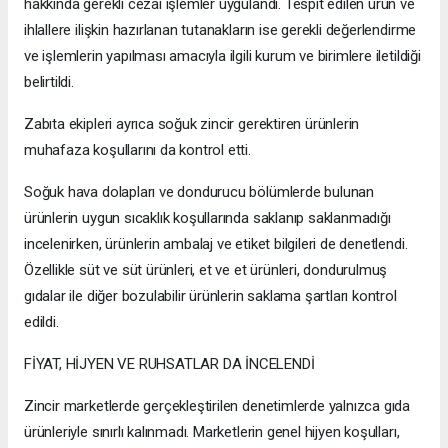
hakkında gerekli cezai işlemler uygulandı. Tespit edilen ürün ve
ihlallere ilişkin hazırlanan tutanakların ise gerekli değerlendirme
ve işlemlerin yapılması amacıyla ilgili kurum ve birimlere iletildiği
belirtildi.
Zabıta ekipleri ayrıca soğuk zincir gerektiren ürünlerin
muhafaza koşullarını da kontrol etti.
Soğuk hava dolapları ve dondurucu bölümlerde bulunan
ürünlerin uygun sıcaklık koşullarında saklanıp saklanmadığı
incelenirken, ürünlerin ambalaj ve etiket bilgileri de denetlendi.
Özellikle süt ve süt ürünleri, et ve et ürünleri, dondurulmuş
gıdalar ile diğer bozulabilir ürünlerin saklama şartları kontrol
edildi.
FİYAT, HİJYEN VE RUHSATLAR DA İNCELENDİ
Zincir marketlerde gerçekleştirilen denetimlerde yalnızca gıda
ürünleriyle sınırlı kalınmadı. Marketlerin genel hijyen koşulları,