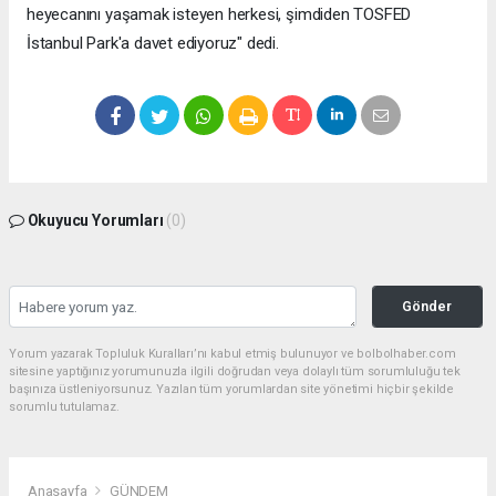
heyecanını yaşamak isteyen herkesi, şimdiden TOSFED
İstanbul Park'a davet ediyoruz" dedi.
Okuyucu Yorumları
(0)
Gönder
Yorum yazarak Topluluk Kuralları’nı kabul etmiş bulunuyor ve bolbolhaber.com
sitesine yaptığınız yorumunuzla ilgili doğrudan veya dolaylı tüm sorumluluğu tek
başınıza üstleniyorsunuz. Yazılan tüm yorumlardan site yönetimi hiçbir şekilde
sorumlu tutulamaz.
Anasayfa
GÜNDEM