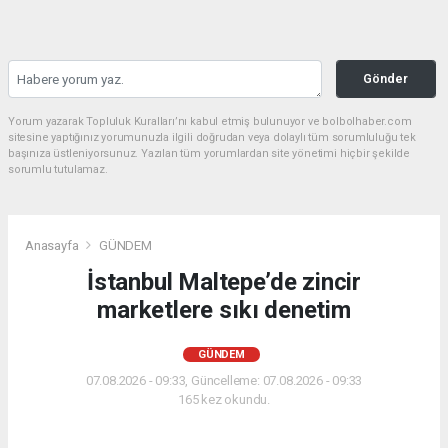
Gönder
Yorum yazarak Topluluk Kuralları’nı kabul etmiş bulunuyor ve bolbolhaber.com
sitesine yaptığınız yorumunuzla ilgili doğrudan veya dolaylı tüm sorumluluğu tek
başınıza üstleniyorsunuz. Yazılan tüm yorumlardan site yönetimi hiçbir şekilde
sorumlu tutulamaz.
Anasayfa
GÜNDEM
İstanbul Maltepe’de zincir
marketlere sıkı denetim
GÜNDEM
07.08.2026 - 09:33, Güncelleme: 07.08.2026 - 09:33
165 kez okundu.