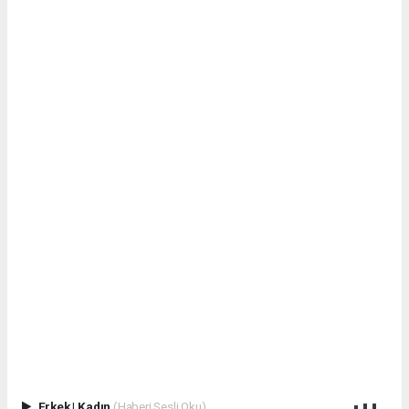
Erkek
|
Kadın
(Haberi Sesli Oku)