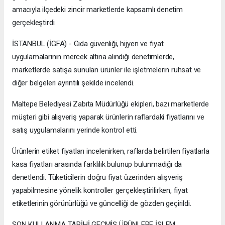
amacıyla ilçedeki zincir marketlerde kapsamlı denetim
gerçekleştirdi.
İSTANBUL (İGFA) - Gıda güvenliği, hijyen ve fiyat
uygulamalarının mercek altına alındığı denetimlerde,
marketlerde satışa sunulan ürünler ile işletmelerin ruhsat ve
diğer belgeleri ayrıntılı şekilde incelendi.
Maltepe Belediyesi Zabıta Müdürlüğü ekipleri, bazı marketlerde
müşteri gibi alışveriş yaparak ürünlerin raflardaki fiyatlarını ve
satış uygulamalarını yerinde kontrol etti.
Ürünlerin etiket fiyatları incelenirken, raflarda belirtilen fiyatlarla
kasa fiyatları arasında farklılık bulunup bulunmadığı da
denetlendi. Tüketicilerin doğru fiyat üzerinden alışveriş
yapabilmesine yönelik kontroller gerçekleştirilirken, fiyat
etiketlerinin görünürlüğü ve güncelliği de gözden geçirildi.
SON KULLANMA TARİHİ GEÇMİŞ ÜRÜNLERE İŞLEM