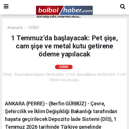
Anasayfa
DİĞER
1 Temmuz’da başlayacak: Pet şişe,
cam şişe ve metal kutu getirene
ödeme yapılacak
DİĞER
(İHA) - İhlas Haber Ajansı | 04.06.2026 - 21:05, Güncelleme: 04.06.2026 - 21:05
3936+ kez okundu.
ANKARA (PERRE) - (Berfin GÜRBÜZ) - Çevre,
Şehircilik ve İklim Değişikliği Bakanlığı tarafından
hayata geçirilecek Depozito İade Sistemi (DİS), 1
Temmuz 2026 tarihinde Türkiye genelinde