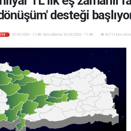
milyar TL’lik eş zamanlı fai
dönüşüm' desteği başlıyo
30.03.2026 - 11:48, Güncelleme: 30.03.2026 - 11:48
4271+ kez okun
İYE