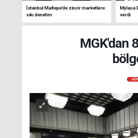
İstanbul Maltepe’de zincir marketlere
Mylasa 
sıkı denetim
verdi
MGK'dan 8 
bölg
GÜ