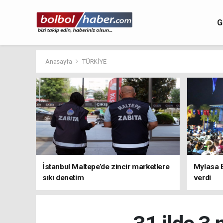
G
Anasayfa
TÜRKİYE
İstanbul Maltepe’de zincir marketlere
Mylasa 
sıkı denetim
verdi