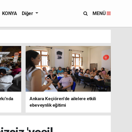
KONYA
Diğer
MENÜ
rkı’nda
Ankara Keçiören'de ailelere etkili
ebeveynlik eğitimi