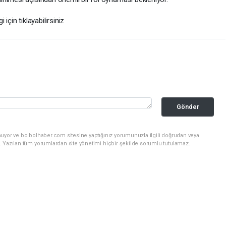
 için tıklayabilirsiniz
Gönder
nuyor ve bolbolhaber.com sitesine yaptığınız yorumunuzla ilgili doğrudan veya
. Yazılan tüm yorumlardan site yönetimi hiçbir şekilde sorumlu tutulamaz.