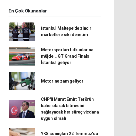
En Çok Okunanlar
İstanbul Maltepe’de zincir
marketlere sıkı denetim
Motorsporları tutkunlarına
müjde... GT Grand Finals
İstanbul geliyor
Motorine zam geliyor
CHP'li Murat Emir: Terörün
kalıcı olarak bitmesini
sağlayacak her süreç vicdana
uygun olmalı
YKS sonuçları 22 Temmuz'da