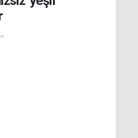
zsiz 'yeşil
r
du.