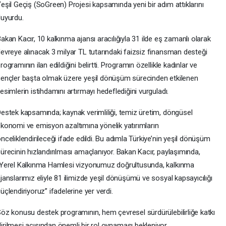
eşil Geçiş (SoGreen) Projesi kapsamında yeni bir adım attıklarını
uyurdu.
akan Kacır, 10 kalkınma ajansı aracılığıyla 31 ilde eş zamanlı olarak
evreye alınacak 3 milyar TL tutarındaki faizsiz finansman desteği
rogramının ilan edildiğini belirtti. Programın özellikle kadınlar ve
ençler başta olmak üzere yeşil dönüşüm sürecinden etkilenen
esimlerin istihdamını artırmayı hedeflediğini vurguladı.
estek kapsamında; kaynak verimliliği, temiz üretim, döngüsel
konomi ve emisyon azaltımına yönelik yatırımların
nceliklendirileceği ifade edildi. Bu adımla Türkiye’nin yeşil dönüşüm
ürecinin hızlandırılması amaçlanıyor. Bakan Kacır, paylaşımında,
Yerel Kalkınma Hamlesi vizyonumuz doğrultusunda, kalkınma
janslarımız eliyle 81 ilimizde yeşil dönüşümü ve sosyal kapsayıcılığı
üçlendiriyoruz” ifadelerine yer verdi.
öz konusu destek programının, hem çevresel sürdürülebilirliğe katkı
ilmesi açısından önemli bir rol oynaması bekleniyor.