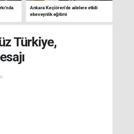
rkı’nda
Ankara Keçiören'de ailelere etkili
ebeveynlik eğitimi
üz Türkiye,
esajı
u.