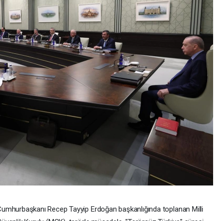
umhurbaşkanı Recep Tayyip Erdoğan başkanlığında toplanan Milli