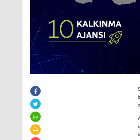
S
b
m
A
s
b