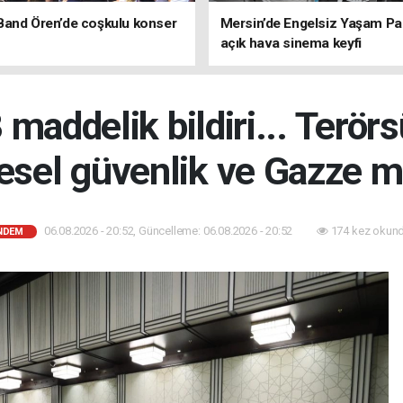
Band Ören’de coşkulu konser
Mersin’de Engelsiz Yaşam Pa
açık hava sinema keyfi
maddelik bildiri... Terörs
esel güvenlik ve Gazze m
06.08.2026 - 20:52, Güncelleme: 06.08.2026 - 20:52
174 kez okund
NDEM