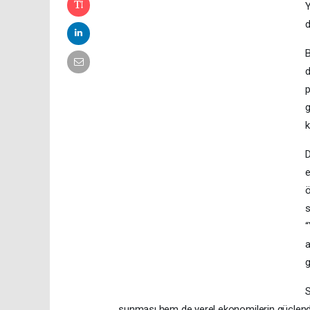
Y
d
B
d
p
g
k
D
e
ö
s
“
a
g
S
sunması hem de yerel ekonomilerin güçlendir