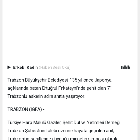
Erkek
|
Kadın
(Haberi Sesli Oku)
Trabzon Büyükşehir Belediyesi, 135 yıl önce Japonya
açıklarında batan Ertuğrul Fırkateyni’nde şehit olan 71
Trabzonlu askerin adını anıtla yaşatıyor.
TRABZON (İGFA) -
Türkiye Harp Malulü Gaziler, Şehit Dul ve Yetimleri Derneği
Trabzon Şubesi’nin talebi üzerine hayata geçirilen anıt,
Trabzon’un şehitlerine duyduğu minnetin simgesi olarak