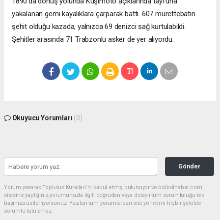
1890’da dönüş yolunda Kuşimoto açıklarında tayfuna
yakalanan gemi kayalıklara çarparak battı. 607 mürettebatın
şehit olduğu kazada, yalnızca 69 denizci sağ kurtulabildi.
Şehitler arasında 71 Trabzonlu asker de yer alıyordu.
Okuyucu Yorumları
(0)
Gönder
Yorum yazarak Topluluk Kuralları’nı kabul etmiş bulunuyor ve bolbolhaber.com
sitesine yaptığınız yorumunuzla ilgili doğrudan veya dolaylı tüm sorumluluğu tek
başınıza üstleniyorsunuz. Yazılan tüm yorumlardan site yönetimi hiçbir şekilde
sorumlu tutulamaz.