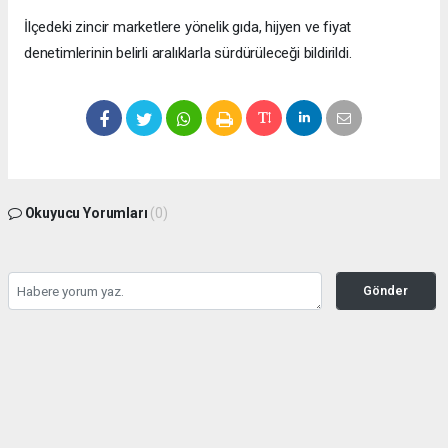
İlçedeki zincir marketlere yönelik gıda, hijyen ve fiyat
denetimlerinin belirli aralıklarla sürdürüleceği bildirildi.
Okuyucu Yorumları
(0)
Gönder
Yorum yazarak Topluluk Kuralları’nı kabul etmiş bulunuyor ve bolbolhaber.com
sitesine yaptığınız yorumunuzla ilgili doğrudan veya dolaylı tüm sorumluluğu tek
başınıza üstleniyorsunuz. Yazılan tüm yorumlardan site yönetimi hiçbir şekilde
sorumlu tutulamaz.