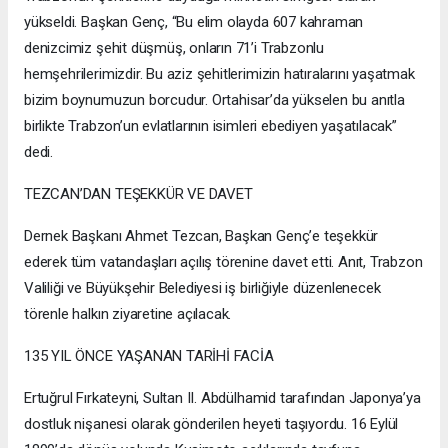
yükseldi. Başkan Genç, “Bu elim olayda 607 kahraman
denizcimiz şehit düşmüş, onların 71’i Trabzonlu
hemşehrilerimizdir. Bu aziz şehitlerimizin hatıralarını yaşatmak
bizim boynumuzun borcudur. Ortahisar’da yükselen bu anıtla
birlikte Trabzon’un evlatlarının isimleri ebediyen yaşatılacak”
dedi.
TEZCAN’DAN TEŞEKKÜR VE DAVET
Dernek Başkanı Ahmet Tezcan, Başkan Genç’e teşekkür
ederek tüm vatandaşları açılış törenine davet etti. Anıt, Trabzon
Valiliği ve Büyükşehir Belediyesi iş birliğiyle düzenlenecek
törenle halkın ziyaretine açılacak.
135 YIL ÖNCE YAŞANAN TARİHİ FACİA
Ertuğrul Fırkateyni, Sultan II. Abdülhamid tarafından Japonya’ya
dostluk nişanesi olarak gönderilen heyeti taşıyordu. 16 Eylül