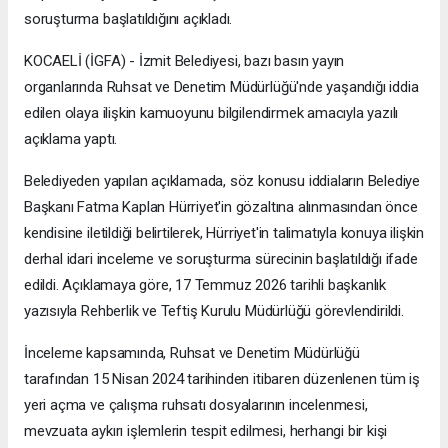
soruşturma başlatıldığını açıkladı.
KOCAELİ (İGFA) - İzmit Belediyesi, bazı basın yayın
organlarında Ruhsat ve Denetim Müdürlüğü'nde yaşandığı iddia
edilen olaya ilişkin kamuoyunu bilgilendirmek amacıyla yazılı
açıklama yaptı.
Belediyeden yapılan açıklamada, söz konusu iddiaların Belediye
Başkanı Fatma Kaplan Hürriyet'in gözaltına alınmasından önce
kendisine iletildiği belirtilerek, Hürriyet'in talimatıyla konuya ilişkin
derhal idari inceleme ve soruşturma sürecinin başlatıldığı ifade
edildi. Açıklamaya göre, 17 Temmuz 2026 tarihli başkanlık
yazısıyla Rehberlik ve Teftiş Kurulu Müdürlüğü görevlendirildi.
İnceleme kapsamında, Ruhsat ve Denetim Müdürlüğü
tarafından 15 Nisan 2024 tarihinden itibaren düzenlenen tüm iş
yeri açma ve çalışma ruhsatı dosyalarının incelenmesi,
mevzuata aykırı işlemlerin tespit edilmesi, herhangi bir kişi