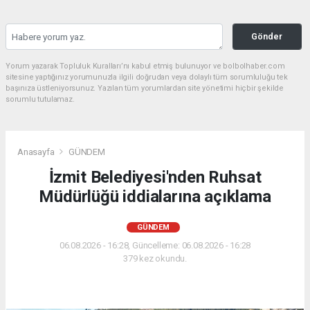
Gönder
Yorum yazarak Topluluk Kuralları’nı kabul etmiş bulunuyor ve bolbolhaber.com
sitesine yaptığınız yorumunuzla ilgili doğrudan veya dolaylı tüm sorumluluğu tek
başınıza üstleniyorsunuz. Yazılan tüm yorumlardan site yönetimi hiçbir şekilde
sorumlu tutulamaz.
Anasayfa
GÜNDEM
İzmit Belediyesi'nden Ruhsat
Müdürlüğü iddialarına açıklama
GÜNDEM
06.08.2026 - 16:28, Güncelleme: 06.08.2026 - 16:28
379 kez okundu.