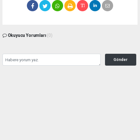
Okuyucu Yorumları
(0)
Gönder
Yorum yazarak Topluluk Kuralları’nı kabul etmiş bulunuyor ve bolbolhaber.com
sitesine yaptığınız yorumunuzla ilgili doğrudan veya dolaylı tüm sorumluluğu tek
başınıza üstleniyorsunuz. Yazılan tüm yorumlardan site yönetimi hiçbir şekilde
sorumlu tutulamaz.
haber paketi
haber scripti
haber yazılımı
Tüm hakları saklı tutulmaktadır.Copyright 2026©
Haber Yazılımı:
Web Aksiyon ®