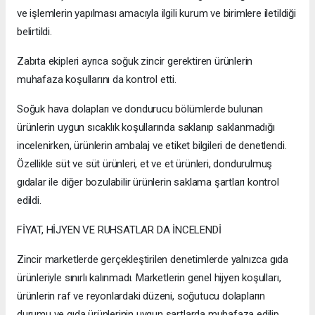
ve işlemlerin yapılması amacıyla ilgili kurum ve birimlere iletildiği
belirtildi.
Zabıta ekipleri ayrıca soğuk zincir gerektiren ürünlerin
muhafaza koşullarını da kontrol etti.
Soğuk hava dolapları ve dondurucu bölümlerde bulunan
ürünlerin uygun sıcaklık koşullarında saklanıp saklanmadığı
incelenirken, ürünlerin ambalaj ve etiket bilgileri de denetlendi.
Özellikle süt ve süt ürünleri, et ve et ürünleri, dondurulmuş
gıdalar ile diğer bozulabilir ürünlerin saklama şartları kontrol
edildi.
FİYAT, HİJYEN VE RUHSATLAR DA İNCELENDİ
Zincir marketlerde gerçekleştirilen denetimlerde yalnızca gıda
ürünleriyle sınırlı kalınmadı. Marketlerin genel hijyen koşulları,
ürünlerin raf ve reyonlardaki düzeni, soğutucu dolapların
durumu ve gıda ürünlerinin uygun şartlarda muhafaza edilip