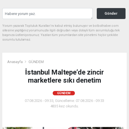
Gönder
Yorum yazarak Topluluk Kuralları’nı kabul etmiş bulunuyor ve bolbolhaber.com
sitesine yaptığınız yorumunuzla ilgili doğrudan veya dolaylı tüm sorumluluğu tek
başınıza üstleniyorsunuz. Yazılan tüm yorumlardan site yönetimi hiçbir şekilde
sorumlu tutulamaz.
Anasayfa
GÜNDEM
İstanbul Maltepe’de zincir
marketlere sıkı denetim
GÜNDEM
07.08.2026 - 09:33, Güncelleme: 07.08.2026 - 09:33
4835 kez okundu.