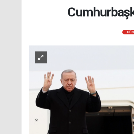
Cumhurbaşka
GÜN