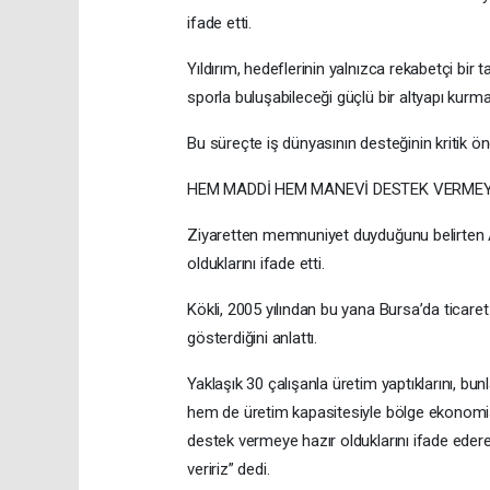
ifade etti.
Yıldırım, hedeflerinin yalnızca rekabetçi bir
sporla buluşabileceği güçlü bir altyapı kurmayı
Bu süreçte iş dünyasının desteğinin kritik ö
HEM MADDİ HEM MANEVİ DESTEK VERMEY
Ziyaretten memnuniyet duyduğunu belirten 
olduklarını ifade etti.
Kökli, 2005 yılından bu yana Bursa’da ticaret
gösterdiğini anlattı.
Yaklaşık 30 çalışanla üretim yaptıklarını, bun
hem de üretim kapasitesiyle bölge ekonomisin
destek vermeye hazır olduklarını ifade eder
veririz” dedi.