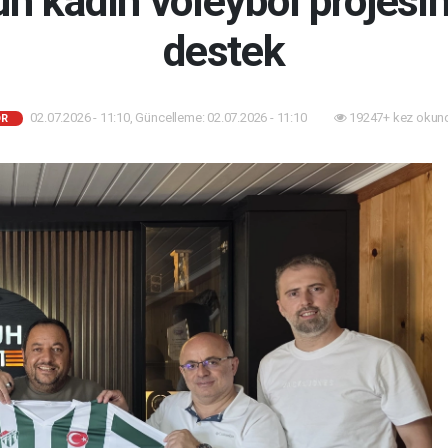
un kadın voleybol projesi
destek
02.07.2026 - 11:10, Güncelleme: 02.07.2026 - 11:10
19247+ kez okun
R