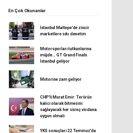
En Çok Okunanlar
İstanbul Maltepe’de zincir
marketlere sıkı denetim
Motorsporları tutkunlarına
müjde... GT Grand Finals
İstanbul geliyor
Motorine zam geliyor
CHP'li Murat Emir: Terörün
kalıcı olarak bitmesini
sağlayacak her süreç vicdana
uygun olmalı
YKS sonuçları 22 Temmuz'da