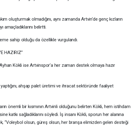
 takım oluşturmak olmadığını, aynı zamanda Artvin’de genç kızların
 amaçladıklarını belirtti.
neme sahip olduğu da özellikle vurgulandı.
E HAZIRIZ”
Ayhan Kökli ise Artvinspor’a her zaman destek olmaya hazır
 yaptığını, ahşap palet üretimi ve ihracat sektöründe faaliyet
ların önemli bir kısmının Artvinli olduğunu belirten Kökli, hem istihdam
e katkı sağladıklarını söyledi. İş insanı Kökli, sporun her alanına
ek, “Voleybol olsun, güreş olsun, her branşa elimizden gelen desteği