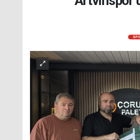
Artvinspor’
SPO