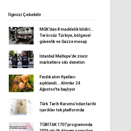
İlginizi Çekebilir
MGK'dan 8 maddelik bildiri...
Terörsüz Türkiye, bölgesel
güvenlik ve Gazze mesajı
İstanbul Maltepe’de zincir
marketlere sıkı denetim
Fındık alım fiyatları
açıklandı... Alımlar 24
Ağustos'ta başlıyor
Türk Tarih Kurumu’ndan tarihi
içerikler tek platformda
TÜBİTAK 1707 programında
2026 yılı ilk dönem sonuçları