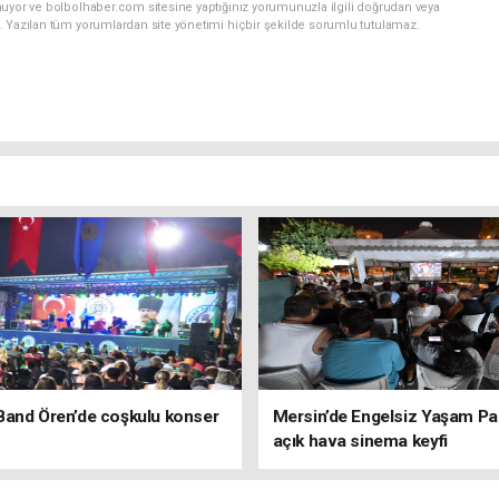
nuyor ve bolbolhaber.com sitesine yaptığınız yorumunuzla ilgili doğrudan veya
. Yazılan tüm yorumlardan site yönetimi hiçbir şekilde sorumlu tutulamaz.
Band Ören’de coşkulu konser
Mersin’de Engelsiz Yaşam Pa
açık hava sinema keyfi