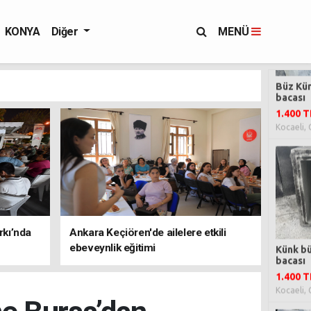
KONYA
Diğer
MENÜ
rkı’nda
Ankara Keçiören'de ailelere etkili
ebeveynlik eğitimi