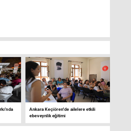
rkı’nda
Ankara Keçiören'de ailelere etkili
ebeveynlik eğitimi