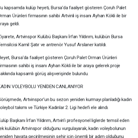
u kapsamda kulüp heyeti, Bursa’da faaliyet gösteren Çoruh Palet
rman Ürünleri firmasının sahibi Artvinli iş insanı Ayhan Kökli ile bir
raya geldi.
iyarete, Artvinspor Kulübü Başkanı İrfan Yıldırım, kulübün Bursa
emsilcisi Kamil Şatır ve antrenör Yusuf Arslaner katıldı.
eyet, Bursa’da faaliyet gösteren Çoruh Palet Orman Ürünleri
irmasının sahibi iş insanı Ayhan Kökli ile bir araya gelerek proje
akkında kapsamlı görüş alışverişinde bulundu.
KADIN VOLEYBOLU YENİDEN CANLANIYOR
örüşmede, Artvinspor’un bu sezon yeniden kurmayı planladığı kadın
oleybol takımı ve Türkiye Kadınlar 2. Ligi hedefi ele alındı.
ulüp Başkanı İrfan Yıldırım, Artvin’i profesyonel liglerde temsil eden
ek kulübün Artvinspor olduğunu vurgulayarak, kadın voleybolunun
eniden hayata geçirilmesinin şehir için önemli bir adım olduğunu