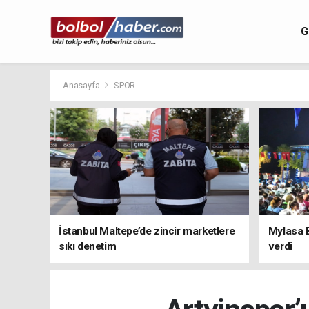
G
Anasayfa
SPOR
İstanbul Maltepe’de zincir marketlere
Mylasa 
sıkı denetim
verdi