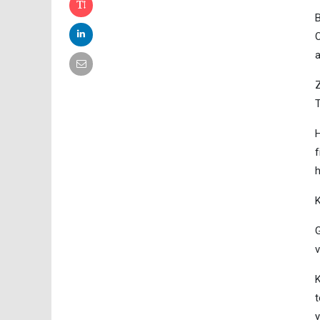
B
O
a
Z
T
H
f
h
G
v
K
t
y