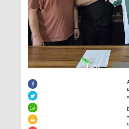
A
k
y
B
v
t