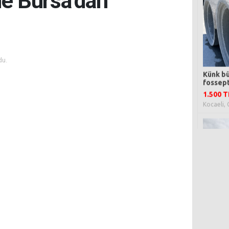
ne Bursa’dan
du.