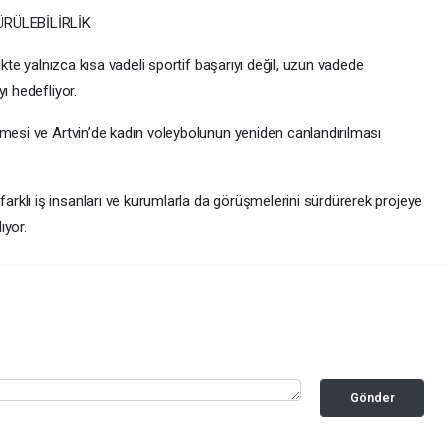
RÜLEBİLİRLİK
ikte yalnızca kısa vadeli sportif başarıyı değil, uzun vadede
ı hedefliyor.
lmesi ve Artvin’de kadın voleybolunun yeniden canlandırılması
klı iş insanları ve kurumlarla da görüşmelerini sürdürerek projeye
ıyor.
Gönder