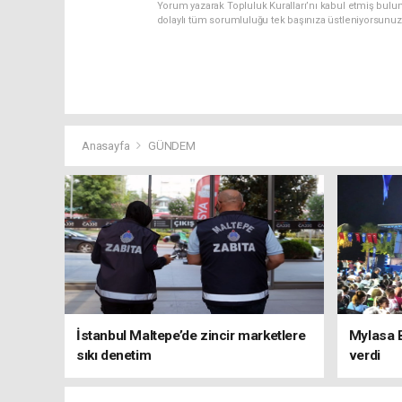
Yorum yazarak Topluluk Kuralları’nı kabul etmiş bulu
dolaylı tüm sorumluluğu tek başınıza üstleniyorsunuz
Anasayfa
GÜNDEM
İstanbul Maltepe’de zincir marketlere
Mylasa 
sıkı denetim
verdi