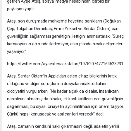
getiren Ayşe Ateş, sosyal medya hesabından çarpıcı bir
paylaşım yaptı.
Ateş, son duruşmada mahkeme heyetine sanıkların (Doğukan
Çep, Tolgahan Demirbaş, Emre Yüksel ve Serdar Öktem) can
güvenliğinin sağlanması gerektiğini ilettiğini anımsatarak, “Süreç
kamuoyunun gözünde ilerlemiyor, arka planda sıcak gelişmeler
yaşanıyor.”
https://twitter.com/ayseatesaa/status/1975207477164523731
Ateş, Serdar Öktem’in Apple’dan gelen cihaz bilgilerinin kritik
olduğunu ve diğer soruşturma dosyalarındaki iddiaların
ciddiyetini vurgularken, “Ne kadar alçak da olsalar, insanlıktan
nasiplerini almamış da olsalar, eli kanlı katillerin can güvenliğinin
sağlanması, bu siyasi cinayetin aydınlatılması için önem taşıyor.
Çünkü hepsi konuşacak ve asıl canileri verecek” dedi.
Ateş, zamanın kendisini haklı çıkarmasını değil, adaletin yerini