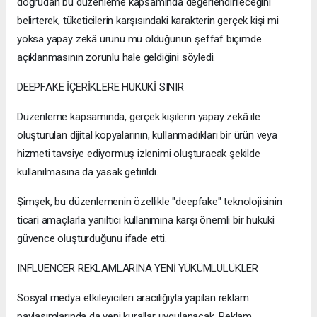
doğrudan bu düzenleme kapsamında değerlendirileceğini
belirterek, tüketicilerin karşısındaki karakterin gerçek kişi mi
yoksa yapay zekâ ürünü mü olduğunun şeffaf biçimde
açıklanmasının zorunlu hale geldiğini söyledi.
DEEPFAKE İÇERİKLERE HUKUKİ SINIR
Düzenleme kapsamında, gerçek kişilerin yapay zekâ ile
oluşturulan dijital kopyalarının, kullanmadıkları bir ürün veya
hizmeti tavsiye ediyormuş izlenimi oluşturacak şekilde
kullanılmasına da yasak getirildi.
Şimşek, bu düzenlemenin özellikle "deepfake" teknolojisinin
ticari amaçlarla yanıltıcı kullanımına karşı önemli bir hukuki
güvence oluşturduğunu ifade etti.
INFLUENCER REKLAMLARINA YENİ YÜKÜMLÜLÜKLER
Sosyal medya etkileyicileri aracılığıyla yapılan reklam
paylaşımlarında da yeni kurallar uygulanacak. Reklam