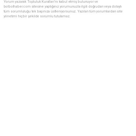
Yorum yazarak Topluluk Kuralları’nı kabul etmiş bulunuyor ve
bolbolhaber.com sitesine yaptığınız yorumunuzla ilgili doğrudan veya dolaylı
tüm sorumluluğu tek başınıza üstleniyorsunuz. Yazılan tüm yorumlardan site
yönetimi hiçbir şekilde sorumlu tutulamaz.