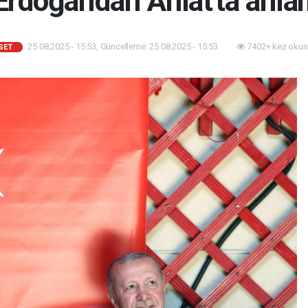
Erdoğan'dan Ahlat'ta anl
25.08.2025 - 15:53, Güncelleme: 25.08.2025 - 15:53
7402+ kez okun
SET