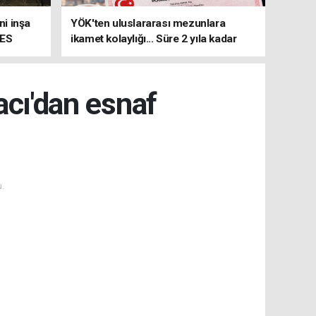
i inşa
YÖK'ten uluslararası mezunlara
MES
ikamet kolaylığı... Süre 2 yıla kadar
uzatılabilecek
cı'dan esnaf
.