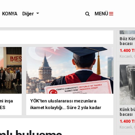
KONYA
Diğer
MENÜ
i inşa
YÖK'ten uluslararası mezunlara
MES
ikamet kolaylığı... Süre 2 yıla kadar
uzatılabilecek