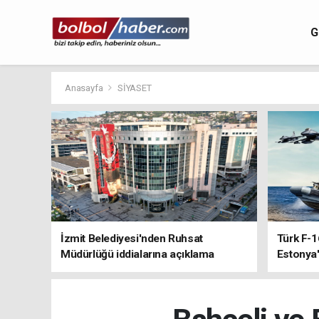
G
Anasayfa
SİYASET
İzmit Belediyesi'nden Ruhsat
Türk F-1
Müdürlüğü iddialarına açıklama
Estonya'
sistemle