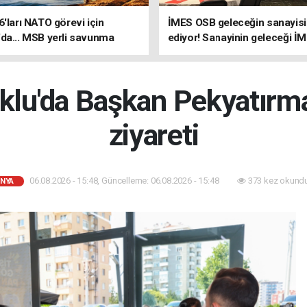
6'ları NATO görevi için
İMES OSB geleceğin sanayisin
da... MSB yerli savunma
ediyor! Sanayinin geleceği İ
riyle güçleniyor
OSB'de konuşuldu
klu'da Başkan Pekyatırma
ziyareti
06.08.2026 - 15:48, Güncelleme: 06.08.2026 - 15:48
373 kez okundu
NYA