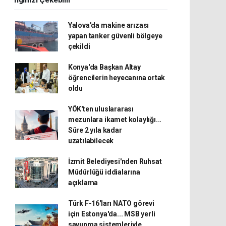
İlginizi Çekebilir
Yalova'da makine arızası
yapan tanker güvenli bölgeye
çekildi
Konya'da Başkan Altay
öğrencilerin heyecanına ortak
oldu
YÖK'ten uluslararası
mezunlara ikamet kolaylığı...
Süre 2 yıla kadar
uzatılabilecek
İzmit Belediyesi'nden Ruhsat
Müdürlüğü iddialarına
açıklama
Türk F-16'ları NATO görevi
için Estonya'da... MSB yerli
savunma sistemleriyle