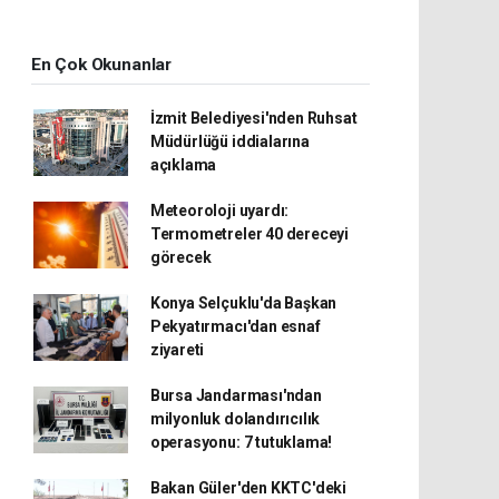
En Çok Okunanlar
İzmit Belediyesi'nden Ruhsat
Müdürlüğü iddialarına
açıklama
Meteoroloji uyardı:
Termometreler 40 dereceyi
görecek
Konya Selçuklu'da Başkan
Pekyatırmacı'dan esnaf
ziyareti
Bursa Jandarması'ndan
milyonluk dolandırıcılık
operasyonu: 7 tutuklama!
Bakan Güler'den KKTC'deki