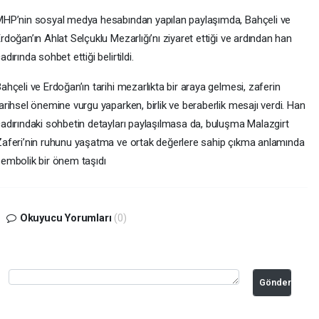
HP’nin sosyal medya hesabından yapılan paylaşımda, Bahçeli ve
rdoğan’ın Ahlat Selçuklu Mezarlığı’nı ziyaret ettiği ve ardından han
adırında sohbet ettiği belirtildi.
ahçeli ve Erdoğan’ın tarihi mezarlıkta bir araya gelmesi, zaferin
arihsel önemine vurgu yaparken, birlik ve beraberlik mesajı verdi. Han
adırındaki sohbetin detayları paylaşılmasa da, buluşma Malazgirt
aferi’nin ruhunu yaşatma ve ortak değerlere sahip çıkma anlamında
embolik bir önem taşıdı
Okuyucu Yorumları
(0)
Gönder