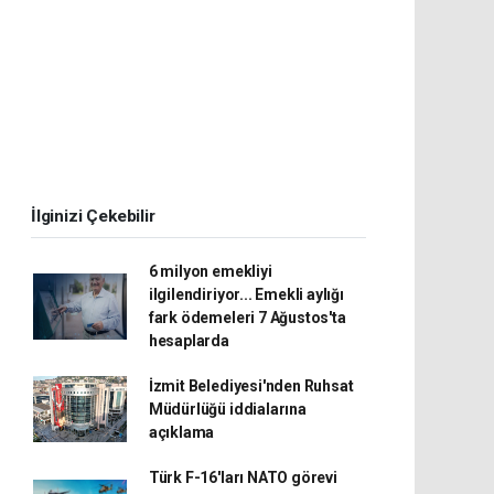
İlginizi Çekebilir
6 milyon emekliyi
ilgilendiriyor... Emekli aylığı
fark ödemeleri 7 Ağustos'ta
hesaplarda
İzmit Belediyesi'nden Ruhsat
Müdürlüğü iddialarına
açıklama
Türk F-16'ları NATO görevi