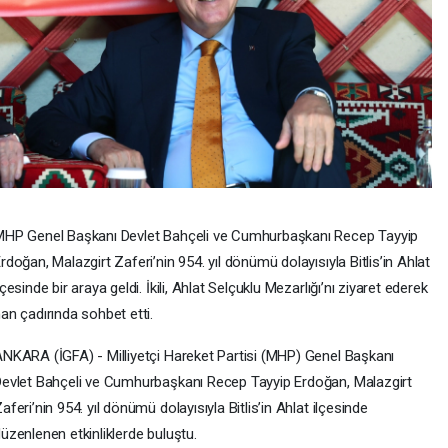
HP Genel Başkanı Devlet Bahçeli ve Cumhurbaşkanı Recep Tayyip
rdoğan, Malazgirt Zaferi’nin 954. yıl dönümü dolayısıyla Bitlis’in Ahlat
lçesinde bir araya geldi. İkili, Ahlat Selçuklu Mezarlığı’nı ziyaret ederek
an çadırında sohbet etti.
NKARA (İGFA) - Milliyetçi Hareket Partisi (MHP) Genel Başkanı
evlet Bahçeli ve Cumhurbaşkanı Recep Tayyip Erdoğan, Malazgirt
aferi’nin 954. yıl dönümü dolayısıyla Bitlis’in Ahlat ilçesinde
üzenlenen etkinliklerde buluştu.