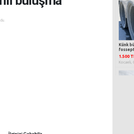
amlı buluşma
du.