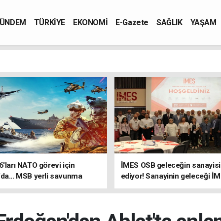
ÜNDEM
TÜRKİYE
EKONOMİ
E-Gazete
SAĞLIK
YAŞAM
6'ları NATO görevi için
İMES OSB geleceğin sanayisin
da... MSB yerli savunma
ediyor! Sanayinin geleceği İ
riyle güçleniyor
OSB'de konuşuldu