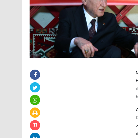
M
E
i
h
A
D
Z
d