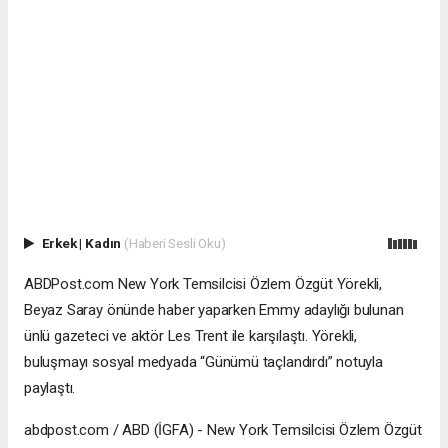
Erkek
|
Kadın
(Haberi Sesli Oku)
ABDPost.com New York Temsilcisi Özlem Özgüt Yörekli,
Beyaz Saray önünde haber yaparken Emmy adaylığı bulunan
ünlü gazeteci ve aktör Les Trent ile karşılaştı. Yörekli,
buluşmayı sosyal medyada “Günümü taçlandırdı” notuyla
paylaştı.
abdpost.com / ABD (İGFA) - New York Temsilcisi Özlem Özgüt