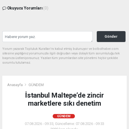
Okuyucu Yorumları
(0)
Gönder
Yorum yazarak Topluluk Kuralları’nı kabul etmiş bulunuyor ve bolbolhaber.com
sitesine yaptığınız yorumunuzla ilgili doğrudan veya dolaylı tüm sorumluluğu tek
başınıza üstleniyorsunuz. Yazılan tüm yorumlardan site yönetimi hiçbir şekilde
sorumlu tutulamaz.
Anasayfa
GÜNDEM
İstanbul Maltepe’de zincir
marketlere sıkı denetim
GÜNDEM
07.08.2026 - 09:33, Güncelleme: 07.08.2026 - 09:33