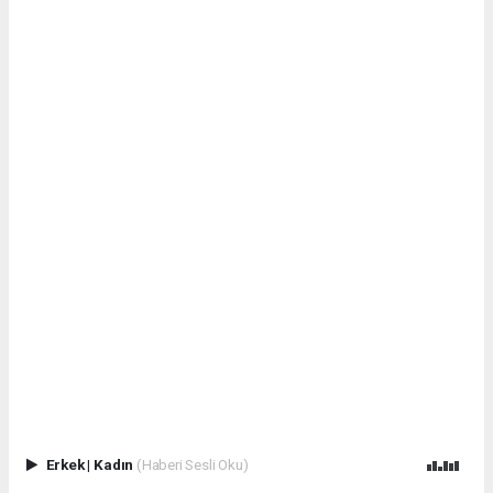
Erkek
|
Kadın
(Haberi Sesli Oku)