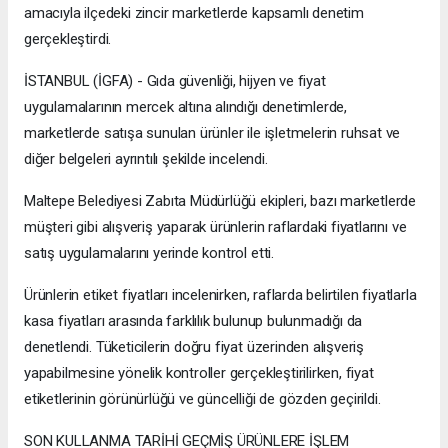
amacıyla ilçedeki zincir marketlerde kapsamlı denetim
gerçekleştirdi.
İSTANBUL (İGFA) - Gıda güvenliği, hijyen ve fiyat
uygulamalarının mercek altına alındığı denetimlerde,
marketlerde satışa sunulan ürünler ile işletmelerin ruhsat ve
diğer belgeleri ayrıntılı şekilde incelendi.
Maltepe Belediyesi Zabıta Müdürlüğü ekipleri, bazı marketlerde
müşteri gibi alışveriş yaparak ürünlerin raflardaki fiyatlarını ve
satış uygulamalarını yerinde kontrol etti.
Ürünlerin etiket fiyatları incelenirken, raflarda belirtilen fiyatlarla
kasa fiyatları arasında farklılık bulunup bulunmadığı da
denetlendi. Tüketicilerin doğru fiyat üzerinden alışveriş
yapabilmesine yönelik kontroller gerçekleştirilirken, fiyat
etiketlerinin görünürlüğü ve güncelliği de gözden geçirildi.
SON KULLANMA TARİHİ GEÇMİŞ ÜRÜNLERE İŞLEM