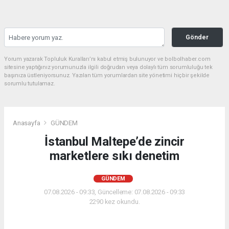
Gönder
Yorum yazarak Topluluk Kuralları’nı kabul etmiş bulunuyor ve bolbolhaber.com
sitesine yaptığınız yorumunuzla ilgili doğrudan veya dolaylı tüm sorumluluğu tek
başınıza üstleniyorsunuz. Yazılan tüm yorumlardan site yönetimi hiçbir şekilde
sorumlu tutulamaz.
Anasayfa
GÜNDEM
İstanbul Maltepe’de zincir
marketlere sıkı denetim
GÜNDEM
07.08.2026 - 09:33, Güncelleme: 07.08.2026 - 09:33
2290 kez okundu.