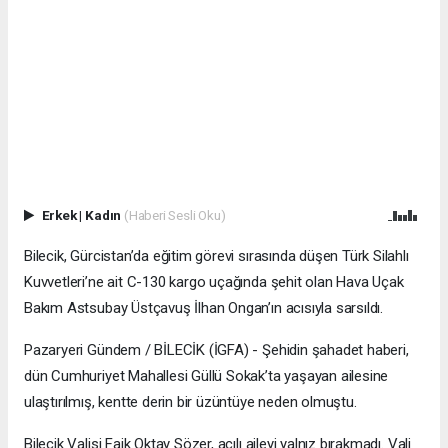
Erkek
|
Kadın
(Haberi Sesli Oku)
Bilecik, Gürcistan’da eğitim görevi sırasında düşen Türk Silahlı
Kuvvetleri’ne ait C-130 kargo uçağında şehit olan Hava Uçak
Bakım Astsubay Üstçavuş İlhan Ongan’ın acısıyla sarsıldı.
Pazaryeri Gündem / BİLECİK (İGFA) - Şehidin şahadet haberi,
dün Cumhuriyet Mahallesi Güllü Sokak’ta yaşayan ailesine
ulaştırılmış, kentte derin bir üzüntüye neden olmuştu.
Bilecik Valisi Faik Oktay Sözer, acılı aileyi yalnız bırakmadı. Vali