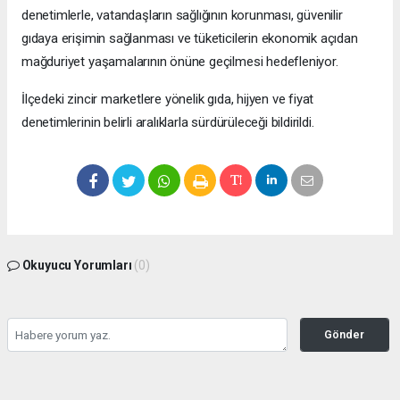
denetimlerle, vatandaşların sağlığının korunması, güvenilir
gıdaya erişimin sağlanması ve tüketicilerin ekonomik açıdan
mağduriyet yaşamalarının önüne geçilmesi hedefleniyor.
İlçedeki zincir marketlere yönelik gıda, hijyen ve fiyat
denetimlerinin belirli aralıklarla sürdürüleceği bildirildi.
Okuyucu Yorumları
(0)
Gönder
Yorum yazarak Topluluk Kuralları’nı kabul etmiş bulunuyor ve bolbolhaber.com
sitesine yaptığınız yorumunuzla ilgili doğrudan veya dolaylı tüm sorumluluğu tek