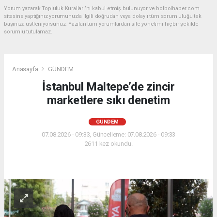
Yorum yazarak Topluluk Kuralları’nı kabul etmiş bulunuyor ve bolbolhaber.com
sitesine yaptığınız yorumunuzla ilgili doğrudan veya dolaylı tüm sorumluluğu tek
başınıza üstleniyorsunuz. Yazılan tüm yorumlardan site yönetimi hiçbir şekilde
sorumlu tutulamaz.
Anasayfa
GÜNDEM
İstanbul Maltepe’de zincir
marketlere sıkı denetim
GÜNDEM
07.08.2026 - 09:33, Güncelleme: 07.08.2026 - 09:33
2611 kez okundu.