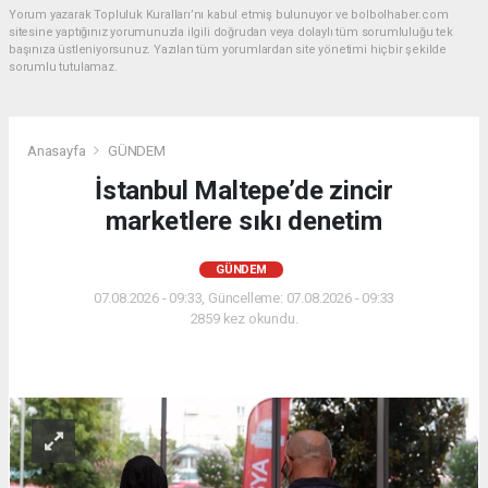
Yorum yazarak Topluluk Kuralları’nı kabul etmiş bulunuyor ve bolbolhaber.com
sitesine yaptığınız yorumunuzla ilgili doğrudan veya dolaylı tüm sorumluluğu tek
başınıza üstleniyorsunuz. Yazılan tüm yorumlardan site yönetimi hiçbir şekilde
sorumlu tutulamaz.
Anasayfa
GÜNDEM
İstanbul Maltepe’de zincir
marketlere sıkı denetim
GÜNDEM
07.08.2026 - 09:33, Güncelleme: 07.08.2026 - 09:33
2859 kez okundu.