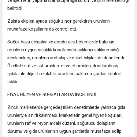
ve işlemlerin yapılması amacıyla ilgili kurum ve birimlere iletildiği
belirtildi.
Zabıta ekipleri ayrıca soğuk zincir gerektiren ürünlerin
muhafaza koşullarını da kontrol etti.
Soğuk hava dolapları ve dondurucu bölümlerde bulunan
ürünlerin uygun sıcaklık koşullarında saklanıp saklanmadığı
incelenirken, ürünlerin ambalaj ve etiket bilgileri de denetlendi.
Özellikle süt ve süt ürünleri, et ve et ürünleri, dondurulmuş
gıdalar ile diğer bozulabilir ürünlerin saklama şartları kontrol
edildi.
FİYAT, HİJYEN VE RUHSATLAR DA İNCELENDİ
Zincir marketlerde gerçekleştirilen denetimlerde yalnızca gıda
ürünleriyle sınırlı kalınmadı. Marketlerin genel hijyen koşulları,
ürünlerin raf ve reyonlardaki düzeni, soğutucu dolapların
durumu ve gıda ürünlerinin uygun şartlarda muhafaza edilip