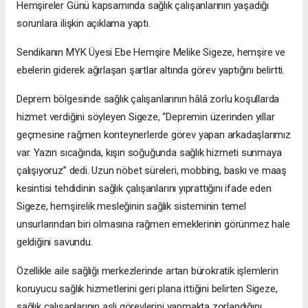
Hemşireler Günü kapsamında sağlık çalışanlarının yaşadığı
sorunlara ilişkin açıklama yaptı.
Sendikanın MYK Üyesi Ebe Hemşire Melike Sigeze, hemşire ve
ebelerin giderek ağırlaşan şartlar altında görev yaptığını belirtti.
Deprem bölgesinde sağlık çalışanlarının hâlâ zorlu koşullarda
hizmet verdiğini söyleyen Sigeze, “Depremin üzerinden yıllar
geçmesine rağmen konteynerlerde görev yapan arkadaşlarımız
var. Yazın sıcağında, kışın soğuğunda sağlık hizmeti sunmaya
çalışıyoruz” dedi. Uzun nöbet süreleri, mobbing, baskı ve maaş
kesintisi tehdidinin sağlık çalışanlarını yıprattığını ifade eden
Sigeze, hemşirelik mesleğinin sağlık sisteminin temel
unsurlarından biri olmasına rağmen emeklerinin görünmez hale
geldiğini savundu.
Özellikle aile sağlığı merkezlerinde artan bürokratik işlemlerin
koruyucu sağlık hizmetlerini geri plana ittiğini belirten Sigeze,
sağlık çalışanlarının asli görevlerini yapmakta zorlandığını