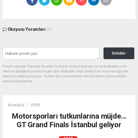
Okuyucu Yorumları
(0)
Gönder
Yorum yazarak Topluluk Kuralları’nı kabul etmiş bulunuyor ve bolbolhaber.com
sitesine yaptığınız yorumunuzla ilgili doğrudan veya dolaylı tüm sorumluluğu tek
başınıza üstleniyorsunuz. Yazılan tüm yorumlardan site yönetimi hiçbir şekilde
sorumlu tutulamaz.
Anasayfa
SPOR
Motorsporları tutkunlarına müjde...
GT Grand Finals İstanbul geliyor