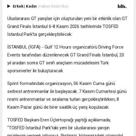
Erkek
|
Kadın
(Haberi Sesli Oku)
Uluslararası GT yarışları için oluşturulan yeni bir etkinlik olan GT
Grand Finals İstanbul 6-8 Kasım 2026 tarihlerinde TOSFED
İstanbul Park’ta gerçekleştirilecek.
İSTANBUL (İGFA) - Gulf 12 Hours organizatörü Driving Force
Events tarafından düzenlenecek GT Grand Finals İstanbul, 20
yıl aradan sonra GT sınıfı araçların mücadelesini Türk
sporseverler ile buluşturacak.
Sprint formatındaki organizasyon, 06 Kasım Cuma günü
serbest antrenmanlar ile başlayacak. 7 Kasım Cumartesi günü
resmi antrenmanlar ve sıralama turları gerçekleştirilirken, 8
Kasım Pazar günü de birer saatlik üç yarış koşulacak.
TOSFED Başkanı Eren Üçlertoprağı yaptığı açıklamada;
"TOSFED İstanbul Park’taki yeni bir uluslararası yarışın
müjdesini vermek istiyoruz. Pistimizi, bölgemizdeki otomobil