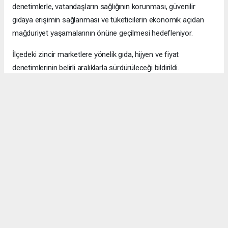
denetimlerle, vatandaşların sağlığının korunması, güvenilir
gıdaya erişimin sağlanması ve tüketicilerin ekonomik açıdan
mağduriyet yaşamalarının önüne geçilmesi hedefleniyor.
İlçedeki zincir marketlere yönelik gıda, hijyen ve fiyat
denetimlerinin belirli aralıklarla sürdürüleceği bildirildi.
Okuyucu Yorumları
(0)
Gönder
Yorum yazarak Topluluk Kuralları’nı kabul etmiş bulunuyor ve bolbolhaber.com
sitesine yaptığınız yorumunuzla ilgili doğrudan veya dolaylı tüm sorumluluğu tek
başınıza üstleniyorsunuz. Yazılan tüm yorumlardan site yönetimi hiçbir şekilde