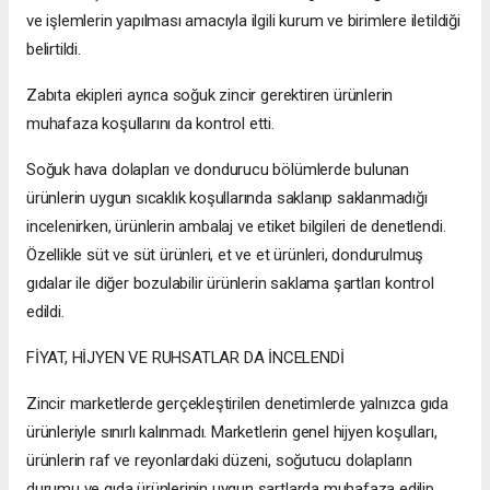
ve işlemlerin yapılması amacıyla ilgili kurum ve birimlere iletildiği
belirtildi.
Zabıta ekipleri ayrıca soğuk zincir gerektiren ürünlerin
muhafaza koşullarını da kontrol etti.
Soğuk hava dolapları ve dondurucu bölümlerde bulunan
ürünlerin uygun sıcaklık koşullarında saklanıp saklanmadığı
incelenirken, ürünlerin ambalaj ve etiket bilgileri de denetlendi.
Özellikle süt ve süt ürünleri, et ve et ürünleri, dondurulmuş
gıdalar ile diğer bozulabilir ürünlerin saklama şartları kontrol
edildi.
FİYAT, HİJYEN VE RUHSATLAR DA İNCELENDİ
Zincir marketlerde gerçekleştirilen denetimlerde yalnızca gıda
ürünleriyle sınırlı kalınmadı. Marketlerin genel hijyen koşulları,
ürünlerin raf ve reyonlardaki düzeni, soğutucu dolapların
durumu ve gıda ürünlerinin uygun şartlarda muhafaza edilip