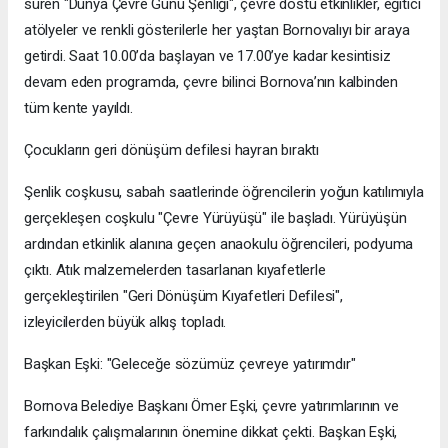
süren "Dünya Çevre Günü Şenliği", çevre dostu etkinlikler, eğitici
atölyeler ve renkli gösterilerle her yaştan Bornovalıyı bir araya
getirdi. Saat 10.00’da başlayan ve 17.00’ye kadar kesintisiz
devam eden programda, çevre bilinci Bornova’nın kalbinden
tüm kente yayıldı.
Çocukların geri dönüşüm defilesi hayran bıraktı
Şenlik coşkusu, sabah saatlerinde öğrencilerin yoğun katılımıyla
gerçekleşen coşkulu "Çevre Yürüyüşü" ile başladı. Yürüyüşün
ardından etkinlik alanına geçen anaokulu öğrencileri, podyuma
çıktı. Atık malzemelerden tasarlanan kıyafetlerle
gerçekleştirilen "Geri Dönüşüm Kıyafetleri Defilesi",
izleyicilerden büyük alkış topladı.
Başkan Eşki: "Geleceğe sözümüz çevreye yatırımdır"
Bornova Belediye Başkanı Ömer Eşki, çevre yatırımlarının ve
farkındalık çalışmalarının önemine dikkat çekti. Başkan Eşki,