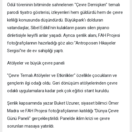
Ödül töreninin bitiminde sahnelenen "Çevre Demişken" temalı
parodi tiyatro gösterisi, izleyenleri hem güldürdü hem de çevre
kirliliği konusunda düşündürdü. Büyükpark’ı dolduran
vatandaşlar, Sibel Edikli’nin kulakların pasını silen piyano
dinletisiyle keyifli anlar yaşadı. Ayrıca şenlik alanı, FAH Projesi
fotoğrafçılarının hazırladığı göz alıcı "Antroposen Hikayeler
Sergisi"ne de ev sahipliği yaptı.
Atölyeler ve büyük çevre paneli
"Çevre Temalı Atölyeler ve Etkinlikler" özellikle çocukların ve
gençlerin ilgi odağı oldu. Geri dönüşüm atölyelerinden çevre
odaklı uygulamalara kadar pek çok eğitici stant kuruldu.
Şenlik kapsamında yazar Buket Uzuner, siyaset bilimci Ömer
Madra ve FAH Projesi fotoğrafçılarının katıldığı "Dünya Çevre
Günü Paneli" gerçekleştirildi. Panelde iklim krizi ve çevre
sorunları masaya yatırıldı.