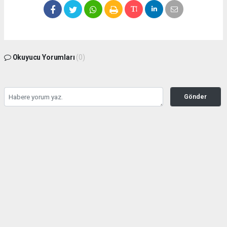
Okuyucu Yorumları
(0)
Gönder
Yorum yazarak Topluluk Kuralları’nı kabul etmiş bulunuyor ve bolbolhaber.com
sitesine yaptığınız yorumunuzla ilgili doğrudan veya dolaylı tüm sorumluluğu tek
başınıza üstleniyorsunuz. Yazılan tüm yorumlardan site yönetimi hiçbir şekilde
sorumlu tutulamaz.
haber paketi
haber scripti
haber yazılımı
Tüm hakları saklı tutulmaktadır.Copyright 2026©
Haber Yazılımı:
Web Aksiyon ®