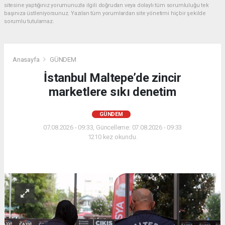
sitesine yaptığınız yorumunuzla ilgili doğrudan veya dolaylı tüm sorumluluğu tek
başınıza üstleniyorsunuz. Yazılan tüm yorumlardan site yönetimi hiçbir şekilde
sorumlu tutulamaz.
Anasayfa
GÜNDEM
İstanbul Maltepe’de zincir
marketlere sıkı denetim
GÜNDEM
07.08.2026 - 09:33, Güncelleme: 07.08.2026 - 09:33
1210 kez okundu.