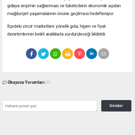
gıdaya erişimin sağlanması ve tüketicilerin ekonomik açıdan
mağduriyet yaşamalarının önüne geçilmesi hedefleniyor.
İlçedeki zincir marketlere yönelik gıda, hijyen ve fiyat
denetimlerinin belirli aralıklarla sürdürüleceği bildirildi.
Okuyucu Yorumları
(0)
Gönder
Yorum yazarak Topluluk Kuralları’nı kabul etmiş bulunuyor ve bolbolhaber.com
sitesine yaptığınız yorumunuzla ilgili doğrudan veya dolaylı tüm sorumluluğu tek
başınıza üstleniyorsunuz. Yazılan tüm yorumlardan site yönetimi hiçbir şekilde
sorumlu tutulamaz.