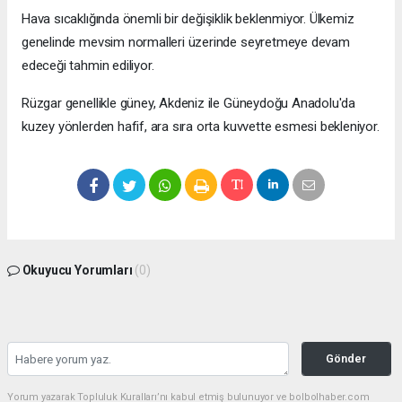
Hava sıcaklığında önemli bir değişiklik beklenmiyor. Ülkemiz
genelinde mevsim normalleri üzerinde seyretmeye devam
edeceği tahmin ediliyor.
Rüzgar genellikle güney, Akdeniz ile Güneydoğu Anadolu'da
kuzey yönlerden hafif, ara sıra orta kuvvette esmesi bekleniyor.
Okuyucu Yorumları
(0)
Gönder
Yorum yazarak Topluluk Kuralları’nı kabul etmiş bulunuyor ve bolbolhaber.com