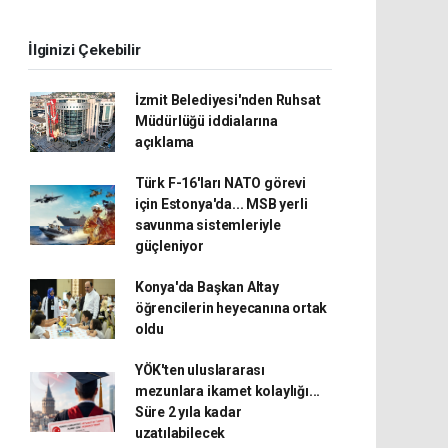
İlginizi Çekebilir
İzmit Belediyesi'nden Ruhsat
Müdürlüğü iddialarına
açıklama
Türk F-16'ları NATO görevi
için Estonya'da... MSB yerli
savunma sistemleriyle
güçleniyor
Konya'da Başkan Altay
öğrencilerin heyecanına ortak
oldu
YÖK'ten uluslararası
mezunlara ikamet kolaylığı...
Süre 2 yıla kadar
uzatılabilecek