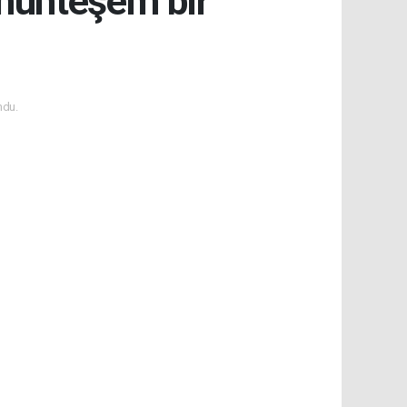
 muhteşem bir
ndu.