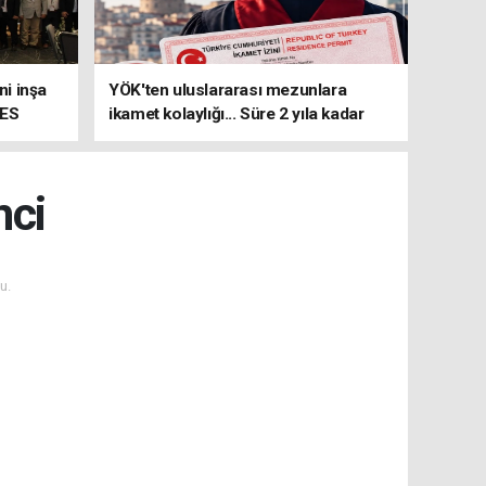
i inşa
YÖK'ten uluslararası mezunlara
MES
ikamet kolaylığı... Süre 2 yıla kadar
uzatılabilecek
nci
u.