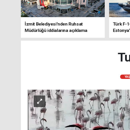
İzmit Belediyesi'nden Ruhsat
Türk F-1
Müdürlüğü iddialarına açıklama
Estonya'
sistemle
Tu
YA