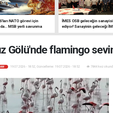
6'ları NATO görevi için
İMES OSB geleceğin sanayisin
da... MSB yerli savunma
ediyor! Sanayinin geleceği İ
riyle güçleniyor
OSB'de konuşuldu
z Gölü'nde flamingo sevi
19.07.2026 - 18:52, Güncelleme: 19.07.2026 - 18:52
7844 kez okund
ŞAM