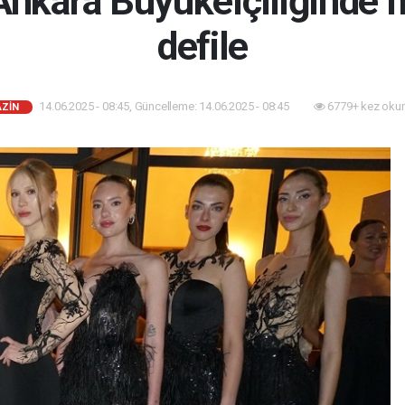
Ankara Büyükelçiliğinde
defile
14.06.2025 - 08:45, Güncelleme: 14.06.2025 - 08:45
6779+ kez oku
ZİN