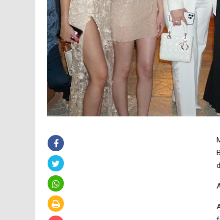
M
B
d
A
A
f