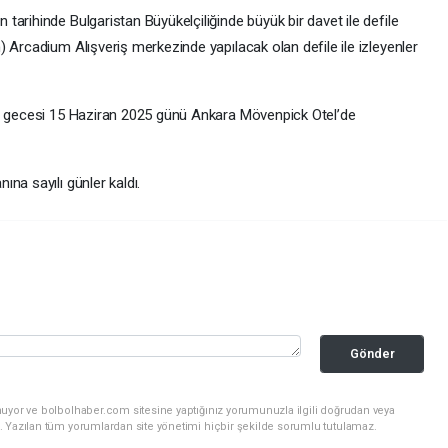
arihinde Bulgaristan Büyükelçiliğinde büyük bir davet ile defile
 Arcadium Alışveriş merkezinde yapılacak olan defile ile izleyenler
al gecesi 15 Haziran 2025 günü Ankara Mövenpick Otel’de
na sayılı günler kaldı.
Gönder
nuyor ve bolbolhaber.com sitesine yaptığınız yorumunuzla ilgili doğrudan veya
. Yazılan tüm yorumlardan site yönetimi hiçbir şekilde sorumlu tutulamaz.