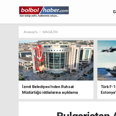
G
Anasayfa
MAGAZİN
İzmit Belediyesi'nden Ruhsat
Türk F-1
Müdürlüğü iddialarına açıklama
Estonya'
sistemle