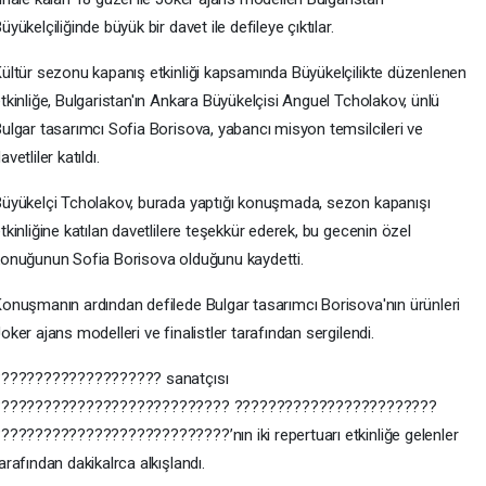
üyükelçiliğinde büyük bir davet ile defileye çıktılar.
ültür sezonu kapanış etkinliği kapsamında Büyükelçilikte düzenlenen
tkinliğe, Bulgaristan'ın Ankara Büyükelçisi Anguel Tcholakov, ünlü
ulgar tasarımcı Sofia Borisova, yabancı misyon temsilcileri ve
avetliler katıldı.
üyükelçi Tcholakov, burada yaptığı konuşmada, sezon kapanışı
tkinliğine katılan davetlilere teşekkür ederek, bu gecenin özel
onuğunun Sofia Borisova olduğunu kaydetti.
onuşmanın ardından defilede Bulgar tasarımcı Borisova'nın ürünleri
oker ajans modelleri ve finalistler tarafından sergilendi.
???????????????????? sanatçısı
???????????????????????????? ????????????????????????
???????????????????????????’nın iki repertuarı etkinliğe gelenler
arafından dakikalrca alkışlandı.