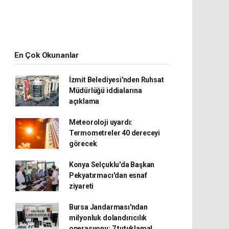
En Çok Okunanlar
İzmit Belediyesi'nden Ruhsat
Müdürlüğü iddialarına
açıklama
Meteoroloji uyardı:
Termometreler 40 dereceyi
görecek
Konya Selçuklu'da Başkan
Pekyatırmacı'dan esnaf
ziyareti
Bursa Jandarması'ndan
milyonluk dolandırıcılık
operasyonu: 7 tutuklama!