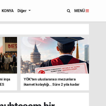
KONYA
Diğer
MENÜ
i inşa
YÖK'ten uluslararası mezunlara
MES
ikamet kolaylığı... Süre 2 yıla kadar
uzatılabilecek