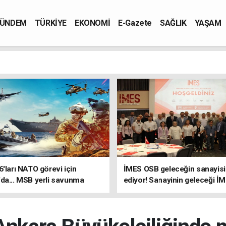
ÜNDEM
TÜRKİYE
EKONOMİ
E-Gazete
SAĞLIK
YAŞAM
6'ları NATO görevi için
İMES OSB geleceğin sanayisin
da... MSB yerli savunma
ediyor! Sanayinin geleceği İ
riyle güçleniyor
OSB'de konuşuldu