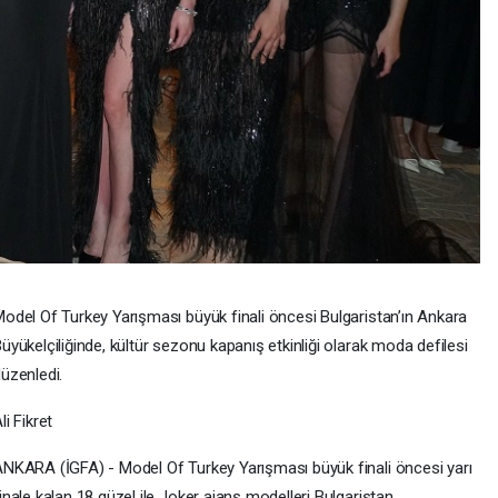
odel Of Turkey Yarışması büyük finali öncesi Bulgaristan’ın Ankara
üyükelçiliğinde, kültür sezonu kapanış etkinliği olarak moda defilesi
üzenledi.
li Fikret
NKARA (İGFA) - Model Of Turkey Yarışması büyük finali öncesi yarı
inale kalan 18 güzel ile Joker ajans modelleri Bulgaristan