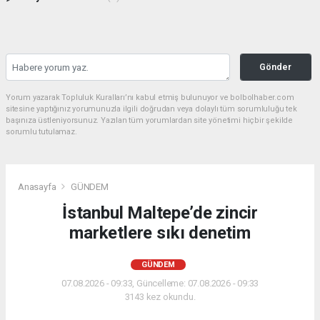
Gönder
Yorum yazarak Topluluk Kuralları’nı kabul etmiş bulunuyor ve bolbolhaber.com
sitesine yaptığınız yorumunuzla ilgili doğrudan veya dolaylı tüm sorumluluğu tek
başınıza üstleniyorsunuz. Yazılan tüm yorumlardan site yönetimi hiçbir şekilde
sorumlu tutulamaz.
Anasayfa
GÜNDEM
İstanbul Maltepe’de zincir
marketlere sıkı denetim
GÜNDEM
07.08.2026 - 09:33, Güncelleme: 07.08.2026 - 09:33
3143 kez okundu.