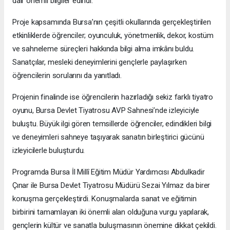
dair önemli bilgiler edindi.
Proje kapsamında Bursa’nın çeşitli okullarında gerçekleştirilen
etkinliklerde öğrenciler; oyunculuk, yönetmenlik, dekor, kostüm
ve sahneleme süreçleri hakkında bilgi alma imkânı buldu.
Sanatçılar, mesleki deneyimlerini gençlerle paylaşırken
öğrencilerin sorularını da yanıtladı.
Projenin finalinde ise öğrencilerin hazırladığı sekiz farklı tiyatro
oyunu, Bursa Devlet Tiyatrosu AVP Sahnesi’nde izleyiciyle
buluştu. Büyük ilgi gören temsillerde öğrenciler, edindikleri bilgi
ve deneyimleri sahneye taşıyarak sanatın birleştirici gücünü
izleyicilerle buluşturdu.
Programda Bursa İl Millî Eğitim Müdür Yardımcısı Abdulkadir
Çınar ile Bursa Devlet Tiyatrosu Müdürü Sezai Yılmaz da birer
konuşma gerçekleştirdi. Konuşmalarda sanat ve eğitimin
birbirini tamamlayan iki önemli alan olduğuna vurgu yapılarak,
gençlerin kültür ve sanatla buluşmasının önemine dikkat çekildi.